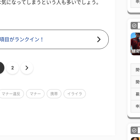
申
は気になってしまうという人も多いでしょう。
項目がランクイン！
2
開
開
マナー違反
マナー
携帯
イライラ
募
申