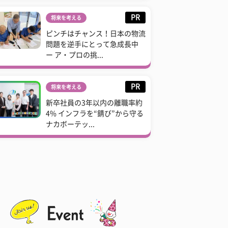
PR
将来を考える
ピンチはチャンス！日本の物流
問題を逆手にとって急成長中
ー ア・プロの挑...
PR
将来を考える
新卒社員の3年以内の離職率約
4% インフラを“錆び”から守る
ナカボーテッ...