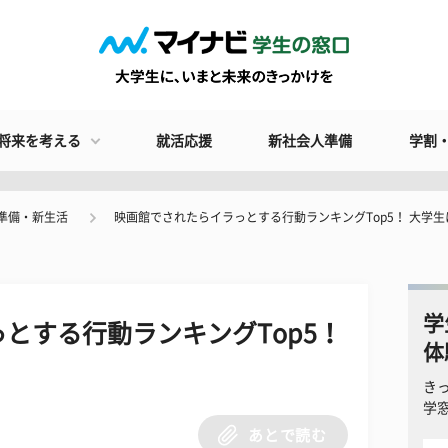
将来を考える
就活応援
新社会人準備
学割
準備・新生活
映画館でされたらイラっとする行動ランキングTop5！ 大学
学
とする行動ランキングTop5！
体
き
学
あとで読む