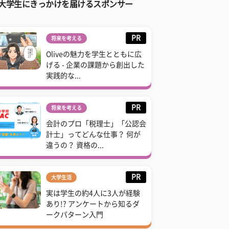
大学生にきっかけを届けるスポンサー
PR
将来を考える
Oliveの魅力を学生とともに広
げる - 企業の課題から創出した
実践的な...
PR
将来を考える
会計のプロ「税理士」「公認会
計士」ってどんな仕事？ 何が
違うの？ 資格の...
PR
大学生活
実は学生の約4人に3人が経験
あり!? アンケートから知るダ
ークパターン入門