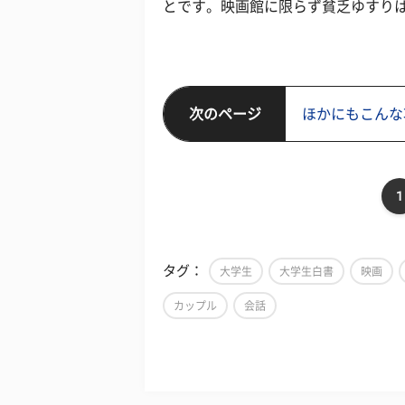
とです。映画館に限らず貧乏ゆすり
次のページ
ほかにもこんな
1
タグ：
大学生
大学生白書
映画
カップル
会話