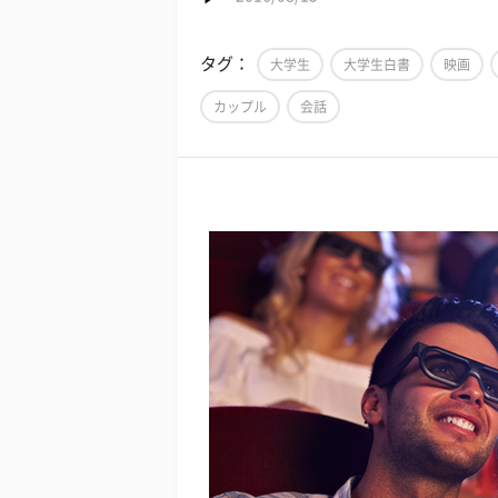
タグ：
大学生
大学生白書
映画
カップル
会話