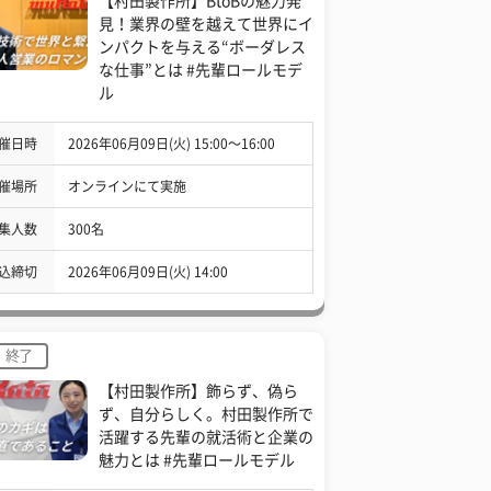
【村田製作所】BtoBの魅力発
見！業界の壁を越えて世界にイ
ンパクトを与える“ボーダレス
な仕事”とは #先輩ロールモデ
ル
催日時
2026年06月09日(火) 15:00〜16:00
催場所
オンラインにて実施
集人数
300名
込締切
2026年06月09日(火) 14:00
終了
【村田製作所】飾らず、偽ら
ず、自分らしく。村田製作所で
活躍する先輩の就活術と企業の
魅力とは #先輩ロールモデル