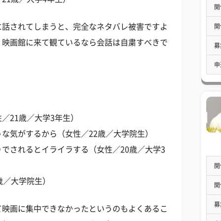
開
に話されてしまうと、完全なネタバレ被害ですよ
開
、映画館に来て観ているなら会話は自粛すべきで
募
申
／21歳／大学3年生）
な気がするから（女性／22歳／大学院生）
でされるとイライラする（女性／20歳／大学3
開
歳／大学院生）
開
募
て映画に集中できなかったというのもよくあるこ