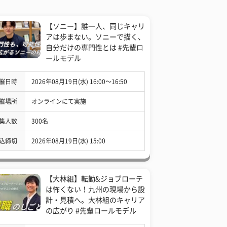
【ソニー】誰一人、同じキャリ
アは歩まない。ソニーで描く、
自分だけの専門性とは #先輩ロ
ールモデル
催日時
2026年08月19日(水) 16:00〜16:50
催場所
オンラインにて実施
集人数
300名
込締切
2026年08月19日(水) 15:00
【大林組】転勤&ジョブローテ
は怖くない！九州の現場から設
計・見積へ。大林組のキャリア
の広がり #先輩ロールモデル