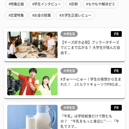
#特集企画
#学生インタビュー
#診断
#もやもや解決ゼミ
#恋愛特集
#お金の授業
#大学生正直レビュー
PR
大学生活
【チーズ好き必見】ブッラータチーズ
でどこまで広がる？ 大学生が挑んだ自
由す...
PR
大学生活
#ぎゅ〜〜にゅー！学生の発想から生ま
れた！ Jミルク×キョーソウPROJE...
PR
大学生活
「牛乳」は学校給食だけで飲むも
の？ “牛乳をもっと身近に”――「牛
乳でスマ...