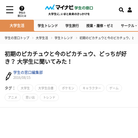
学生の
窓口とは
大学生活
学生トレンド
学生旅行
授業・履修・ゼミ
サークル・
学生の窓口トップ
大学生活
学生トレンド
初期のピカチュウと今のピカチュウ、どっ
初期のピカチュウと今のピカチュウ、どっちが好
き？ 大学生に聞いてみた！
学生の窓口編集部
2016/08/15
タグ：
大学生
大学生白書
ポケモン
キャラクター
ゲーム
アニメ
思い出
トレンド