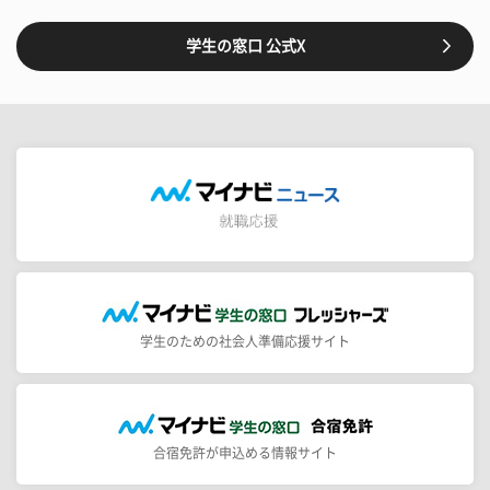
学生の窓口 公式X
学生のための社会人準備応援サイト
合宿免許が申込める情報サイト