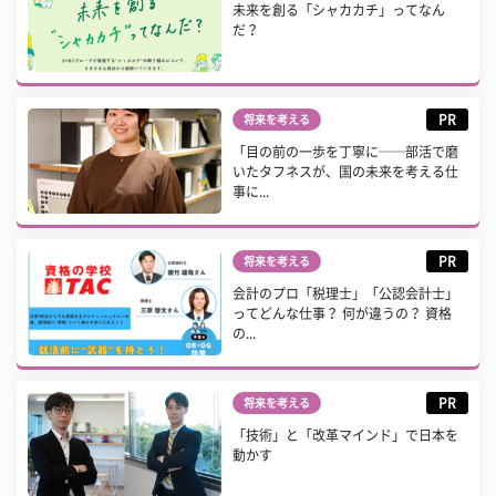
未来を創る「シャカカチ」ってなん
だ？
PR
将来を考える
「目の前の一歩を丁寧に──部活で磨
いたタフネスが、国の未来を考える仕
事に...
PR
将来を考える
会計のプロ「税理士」「公認会計士」
ってどんな仕事？ 何が違うの？ 資格
の...
PR
将来を考える
「技術」と「改革マインド」で日本を
動かす