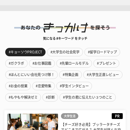
気になる #キーワード をタッチ
#キョーソウPROJECT
#大学生の社会見学
#留学ロードマップ
#ガクラボ
#お仕事図鑑
#先輩ロールモデル
#プレゼント
#ほんとにいい会社見つけ隊！
#特集企画
#大学生正直レビュー
#お金の授業
#恋愛特集
#学生インタビュー
#もやもや解決ゼミ
#診断
#学生の君に伝えたい３つのこと
PR
大学生活
【チーズ好き必見】ブッラータチーズ
でどこまで広がる？ 大学生が挑んだ自