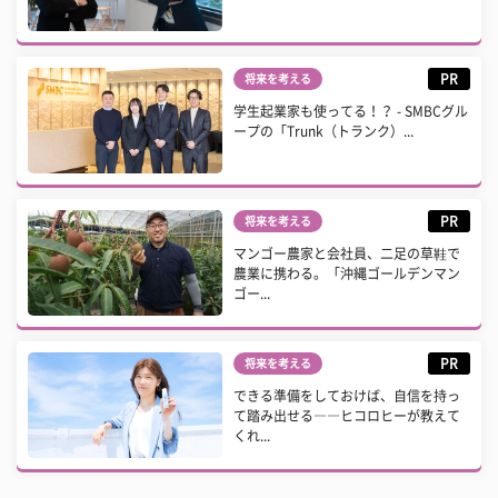
PR
将来を考える
学生起業家も使ってる！？ - SMBCグル
ープの「Trunk（トランク）...
PR
将来を考える
マンゴー農家と会社員、二足の草鞋で
農業に携わる。「沖縄ゴールデンマン
ゴー...
PR
将来を考える
できる準備をしておけば、自信を持っ
て踏み出せる――ヒコロヒーが教えて
くれ...