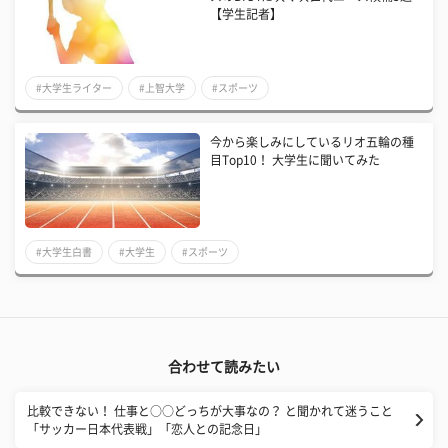
【学生記者】
#大学生ライター
#上智大学
#スポーツ
今から楽しみにしているリオ五輪の種
目Top10！ 大学生に聞いてみた
#大学生白書
#大学生
#スポーツ
合わせて読みたい
比較できない！ 仕事と○○どっちが大事なの？ と聞かれて迷うこと
「サッカー日本代表戦」「恋人との記念日」