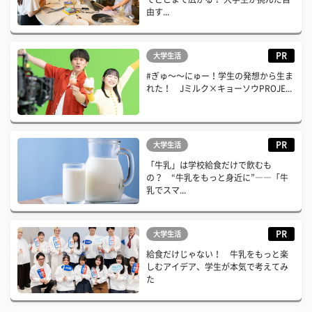
由す...
PR
大学生活
#ぎゅ〜〜にゅー！学生の発想から生ま
れた！ Jミルク×キョーソウPROJE...
PR
大学生活
「牛乳」は学校給食だけで飲むも
の？ “牛乳をもっと身近に”――「牛
乳でスマ...
PR
大学生活
給食だけじゃない！ 牛乳をもっと楽
しむアイデア、学生が本気で考えてみ
た