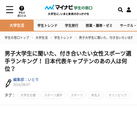
学生の
窓口とは
大学生活
学生トレンド
学生旅行
授業・履修・ゼミ
サークル・
学生の窓口トップ
大学生活
学生トレンド
男子大学生に聞いた、付き合いたい女性ス
男子大学生に聞いた、付き合いたい女性スポーツ選
手ランキング！ 日本代表キャプテンのあの人は何
位？
編集部：いとり
2016/08/07
タグ：
大学生白書
スポーツ選手
スポーツ
有名人
オリンピック