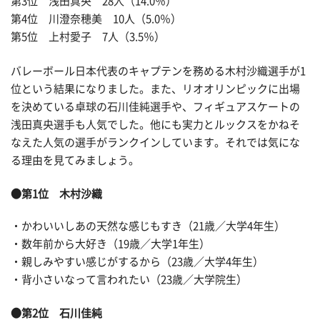
第3位 浅田真央 28人（14.0％）
第4位 川澄奈穂美 10人（5.0％）
第5位 上村愛子 7人（3.5％）
バレーボール日本代表のキャプテンを務める木村沙織選手が1
位という結果になりました。また、リオオリンピックに出場
を決めている卓球の石川佳純選手や、フィギュアスケートの
浅田真央選手も人気でした。他にも実力とルックスをかねそ
なえた人気の選手がランクインしています。それでは気にな
る理由を見てみましょう。
●第1位 木村沙織
・かわいいしあの天然な感じもすき（21歳／大学4年生）
・数年前から大好き（19歳／大学1年生）
・親しみやすい感じがするから（23歳／大学4年生）
・背小さいなって言われたい（23歳／大学院生）
●第2位 石川佳純