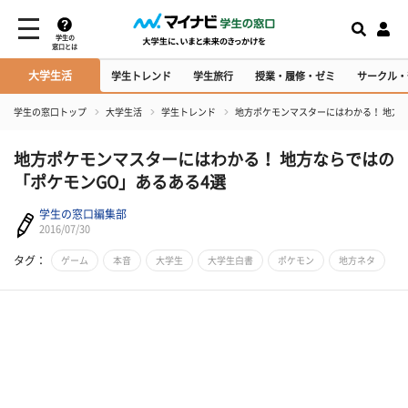
学生の
窓口とは
大学生活
学生トレンド
学生旅行
授業・履修・ゼミ
サークル・
学生の窓口トップ
大学生活
学生トレンド
​地方ポケモンマスターにはわかる！ 地方
​地方ポケモンマスターにはわかる！ 地方ならではの
「ポケモンGO」あるある4選
学生の窓口編集部
2016/07/30
タグ：
ゲーム
本音
大学生
大学生白書
ポケモン
地方ネタ