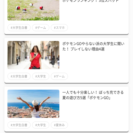
ポケモンランキング！ 3位ズバット
#大学生白書
#ゲーム
#スマホ
ポケモンGOやらない派の大学生に聞い
た！ プレイしない理由4選
#大学生白書
#大学生
#ゲーム
一人でも十分楽しい！ ぼっち充できる
夏の遊び方5選「ポケモンGO」
#大学生白書
#大学生
#夏休み