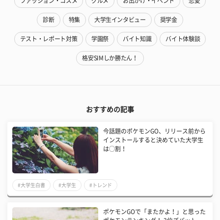
ファッション・コスメ
グルメ
お出かけ・イベント
恋愛
診断
特集
大学生インタビュー
奨学金
テスト・レポート対策
学園祭
バイト知識
バイト体験談
格安SIMしか勝たん！
おすすめの記事
今話題のポケモンGO、リリース前から
インストールすると決めていた大学生
は◯割！
#大学生白書
#大学生
#トレンド
ポケモンGOで「またかよ！」と思った