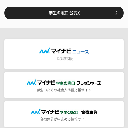
学生の窓口 公式X
学生のための社会人準備応援サイト
合宿免許が申込める情報サイト