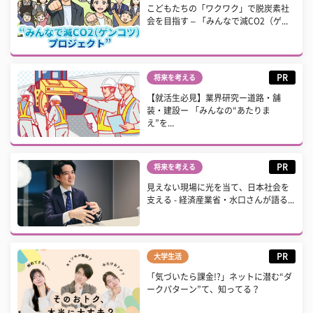
こどもたちの「ワクワク」で脱炭素社
会を目指す – 「みんなで減CO2（ゲ...
PR
将来を考える
【就活生必見】業界研究ー道路・舗
装・建設ー 「みんなの“あたりま
え”を...
PR
将来を考える
見えない現場に光を当て、日本社会を
支える - 経済産業省・水口さんが語る...
PR
大学生活
「気づいたら課金!?」ネットに潜む“ダ
ークパターン”て、知ってる？