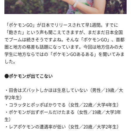
「ポケモンGO」が日本でリリースされて早1週間。すでに
「飽きた」という声も聞こえてきますが、まだまだ日本全国
でブームは続きそうですよね。そんな「ポケモンGO」、首都
圏と地方の格差も話題になっています。今回は地方住みの大
学生に地方ならではの「ポケモンGOあるある」を聞いてみま
した。
●ポケモンが出てこない
・田舎はズバットしかほほ生息していない（男性／19歳／大
学2年生）
・コラッタとポッポばかりでる（女性／22歳／大学4年生）
・ポケモンが出ずボールだけたまる（女性／19歳／大学3年
生）
・レアポケモンの遭遇率が低い（女性／20歳／大学2年生）