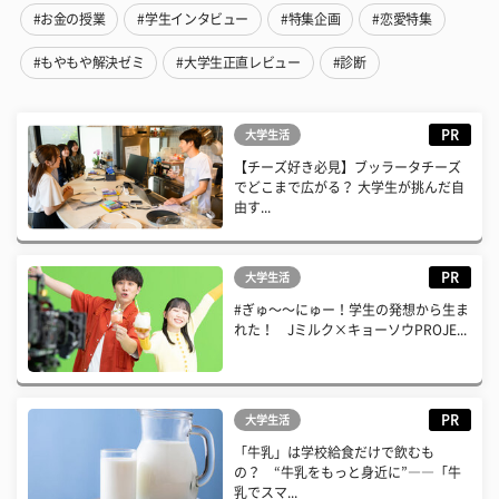
#お金の授業
#学生インタビュー
#特集企画
#恋愛特集
#もやもや解決ゼミ
#大学生正直レビュー
#診断
PR
大学生活
【チーズ好き必見】ブッラータチーズ
でどこまで広がる？ 大学生が挑んだ自
由す...
PR
大学生活
#ぎゅ〜〜にゅー！学生の発想から生ま
れた！ Jミルク×キョーソウPROJE...
PR
大学生活
「牛乳」は学校給食だけで飲むも
の？ “牛乳をもっと身近に”――「牛
乳でスマ...