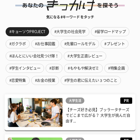
気になる #キーワード をタッチ
#キョーソウPROJECT
#大学生の社会見学
#留学ロードマップ
#ガクラボ
#お仕事図鑑
#先輩ロールモデル
#プレゼント
#ほんとにいい会社見つけ隊！
#大学生正直レビュー
#学生インタビュー
#診断
#もやもや解決ゼミ
#特集企画
#恋愛特集
#お金の授業
#学生の君に伝えたい３つのこと
PR
大学生活
【チーズ好き必見】ブッラータチーズ
でどこまで広がる？ 大学生が挑んだ自
由す...