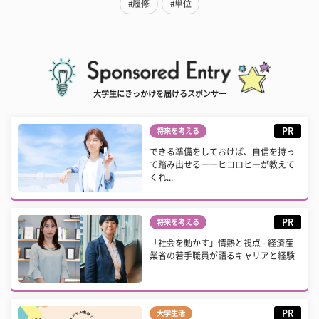
#履修
#単位
大学生にきっかけを届けるスポンサー
PR
将来を考える
できる準備をしておけば、自信を持っ
て踏み出せる――ヒコロヒーが教えて
くれ...
PR
将来を考える
「社会を動かす」情熱と視点 - 経済産
業省の若手職員が語るキャリアと経験
PR
大学生活