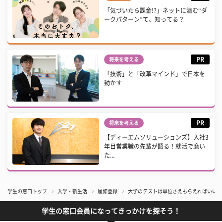
「気づいたら課金!?」ネットに潜む“ダ
ークパターン”て、知ってる？
PR
将来を考える
「技術」と「改革マインド」で日本を
動かす
PR
将来を考える
【ディーエムソリューションズ】入社3
年目営業職の先輩が語る！就活で磨い
た...
学生の窓口トップ
入学・新生活
履修登録
大学のテストは単位さえもらえればいい？
学生の窓口会員になってきっかけを探そう！