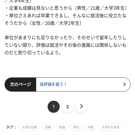
／大学4年生）
・企業も成績は見ないと思うから（男性／21歳／大学3年生）
・単位さえあれば卒業できるし、そんなに就活後に役立たな
そうだから（女性／20歳／大学2年生）
単位があまりにも足りなかったり、そのせいで留年したりし
ていない限り、評価は就活やその後の進路には関係しないも
のだと割り切っているよう。
次のページ
高評価を狙う！
1
2
タグ：
大学生白書
試験
勉強
単位
卒業
大学生の本音