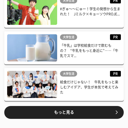
PR
大学生活
#ぎゅ〜〜にゅー！学生の発想から生ま
れた！ Jミルク×キョーソウPROJE...
PR
大学生活
「牛乳」は学校給食だけで飲むも
の？ “牛乳をもっと身近に”――「牛
乳でスマ...
PR
大学生活
給食だけじゃない！ 牛乳をもっと楽
しむアイデア、学生が本気で考えてみ
た
もっと見る