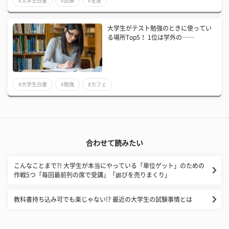
#大学生白書
#試験
#友達
大学生がテスト勉強のときに使ってい
る場所Top5！ 1位は学外の……
#大学生白書
#勉強
#カフェ
合わせて読みたい
こんなことまで?! 大学生が本当にやっている「単位ゲット」のための
作戦5つ「毎回最前列の席で受講」「媚びを売りまくり」
教科書持ち込み可でも楽じゃない!? 最近の大学生の試験事情とは