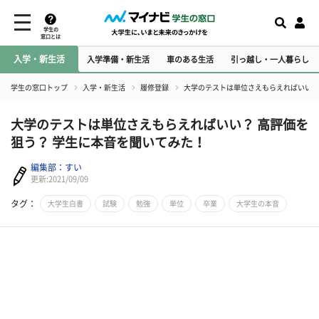
学生の
窓口とは
入学・新生活
入学準備・新生活
車のある生活
引っ越し・一人暮らし
学生の窓口トップ
入学・新生活
履修登録
大学のテストは単位さえもらえればいい？
大学のテストは単位さえもらえればいい？ 高評価を
狙う？ 学生に本音を聞いてみた！
編集部：すい
更新:2021/09/09
タグ：
大学生白書
試験
勉強
単位
卒業
大学生の本音