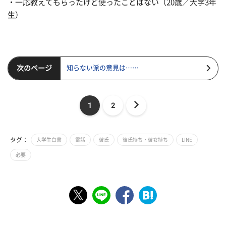
・一応教えてもらったけど使ったことはない（20歳／大学3年
生）
次のページ
知らない派の意見は……
1
2
タグ：
大学生白書
電話
彼氏
彼氏持ち・彼女持ち
LINE
必要