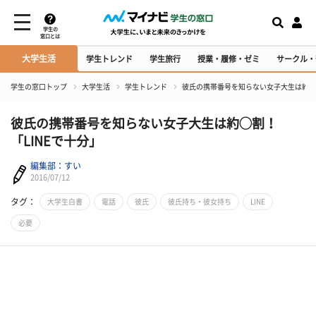
学生の
窓口とは
大学生活
学生トレンド
学生旅行
授業・履修・ゼミ
サークル・
学生の窓口トップ
大学生活
学生トレンド
彼氏の携帯番号を知らない女子大生は約◯割
彼氏の携帯番号を知らない女子大生は約◯割！
「LINEで十分」
編集部：すい
2016/07/12
タグ：
大学生白書
電話
彼氏
彼氏持ち・彼女持ち
LINE
必要