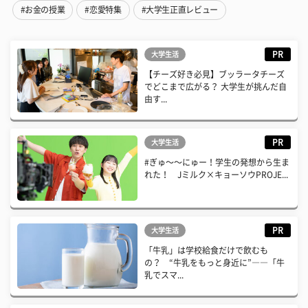
#お金の授業
#恋愛特集
#大学生正直レビュー
PR
大学生活
【チーズ好き必見】ブッラータチーズ
でどこまで広がる？ 大学生が挑んだ自
由す...
PR
大学生活
#ぎゅ〜〜にゅー！学生の発想から生ま
れた！ Jミルク×キョーソウPROJE...
PR
大学生活
「牛乳」は学校給食だけで飲むも
の？ “牛乳をもっと身近に”――「牛
乳でスマ...