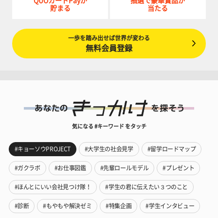
QUOカードPayが
抽選で豪華賞品が
貯まる
当たる
一歩を踏み出せば世界が変わる
無料会員登録
気になる #キーワード をタッチ
#キョーソウPROJECT
#大学生の社会見学
#留学ロードマップ
#ガクラボ
#お仕事図鑑
#先輩ロールモデル
#プレゼント
#ほんとにいい会社見つけ隊！
#学生の君に伝えたい３つのこと
#診断
#もやもや解決ゼミ
#特集企画
#学生インタビュー