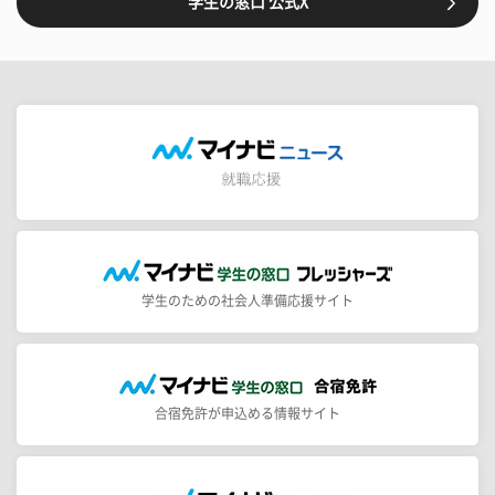
学生の窓口 公式X
学生のための社会人準備応援サイト
合宿免許が申込める情報サイト