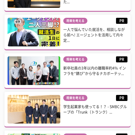
た...
PR
将来を考える
一人で悩んでいた就活を、相談しなが
ら前へ! エージェントを活用して内々
定...
PR
将来を考える
新卒社員の3年以内の離職率約4% イン
フラを“錆び”から守るナカボーテッ...
PR
将来を考える
学生起業家も使ってる！？ - SMBCグル
ープの「Trunk（トランク）...