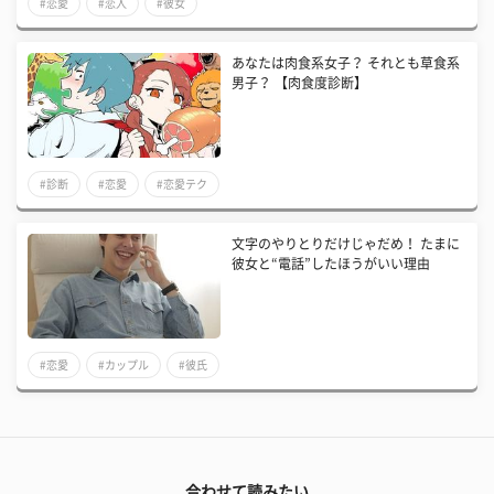
#恋愛
#恋人
#彼女
あなたは肉食系女子？ それとも草食系
男子？ 【肉食度診断】
#診断
#恋愛
#恋愛テク
文字のやりとりだけじゃだめ！ たまに
彼女と“電話”したほうがいい理由
#恋愛
#カップル
#彼氏
合わせて読みたい