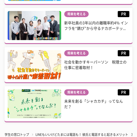
PR
将来を考える
新卒社員の3年以内の離職率約4% イン
フラを“錆び”から守るナカボーテッ...
PR
将来を考える
社会を動かすキーパーソン 税理士の
仕事に密着取材！
PR
将来を考える
未来を創る「シャカカチ」ってなん
だ？
学生の窓口トップ
LINEもいいけどたまには電話も！ 彼氏と電話すると起きるメリット 3選