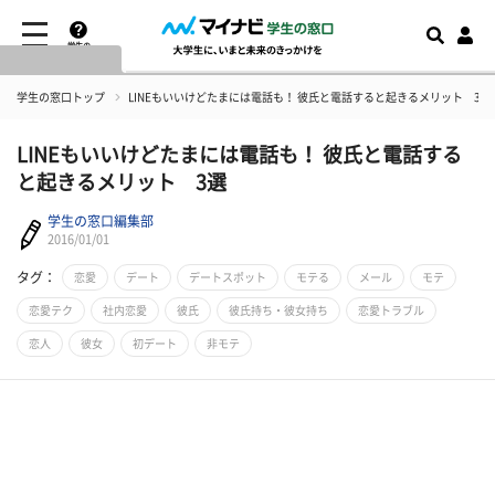
学生の
窓口とは
学生の窓口トップ
LINEもいいけどたまには電話も！ 彼氏と電話すると起きるメリット 3選
LINEもいいけどたまには電話も！ 彼氏と電話する
と起きるメリット 3選
学生の窓口編集部
2016/01/01
タグ：
恋愛
デート
デートスポット
モテる
メール
モテ
恋愛テク
社内恋愛
彼氏
彼氏持ち・彼女持ち
恋愛トラブル
恋人
彼女
初デート
非モテ