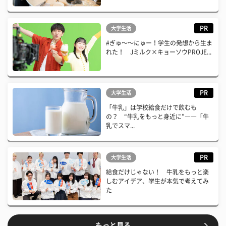
PR
大学生活
#ぎゅ〜〜にゅー！学生の発想から生ま
れた！ Jミルク×キョーソウPROJE...
PR
大学生活
「牛乳」は学校給食だけで飲むも
の？ “牛乳をもっと身近に”――「牛
乳でスマ...
PR
大学生活
給食だけじゃない！ 牛乳をもっと楽
しむアイデア、学生が本気で考えてみ
た
もっと見る