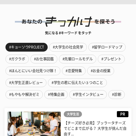
気になる #キーワード をタッチ
#キョーソウPROJECT
#大学生の社会見学
#留学ロードマップ
#ガクラボ
#お仕事図鑑
#先輩ロールモデル
#プレゼント
#ほんとにいい会社見つけ隊！
#恋愛特集
#お金の授業
#大学生正直レビュー
#学生の君に伝えたい３つのこと
#もやもや解決ゼミ
#特集企画
#学生インタビュー
#診断
PR
大学生活
【チーズ好き必見】ブッラータチーズ
でどこまで広がる？ 大学生が挑んだ自
由す...