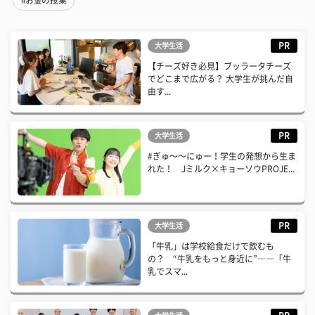
PR
大学生活
【チーズ好き必見】ブッラータチーズ
でどこまで広がる？ 大学生が挑んだ自
由す...
PR
大学生活
#ぎゅ〜〜にゅー！学生の発想から生ま
れた！ Jミルク×キョーソウPROJE...
PR
大学生活
「牛乳」は学校給食だけで飲むも
の？ “牛乳をもっと身近に”――「牛
乳でスマ...