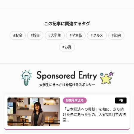
この記事に関連するタグ
#お金
#貯金
#大学生
#学生街
#グルメ
#節約
#お得
大学生にきっかけを届けるスポンサー
PR
将来を考える
「日本経済への貢献」を軸に、走り続
けた先にあったもの。入省3年目での法
案...