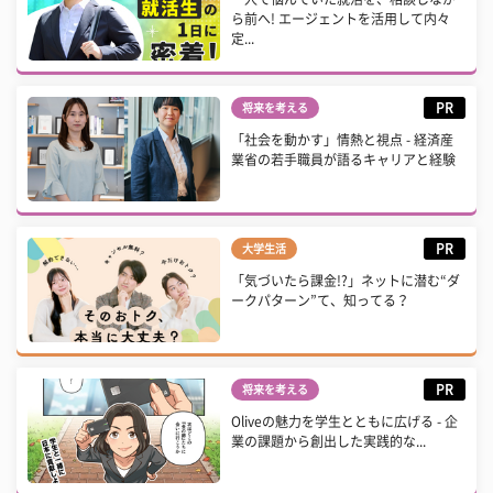
ら前へ! エージェントを活用して内々
定...
PR
将来を考える
「社会を動かす」情熱と視点 - 経済産
業省の若手職員が語るキャリアと経験
PR
大学生活
「気づいたら課金!?」ネットに潜む“ダ
ークパターン”て、知ってる？
PR
将来を考える
Oliveの魅力を学生とともに広げる - 企
業の課題から創出した実践的な...