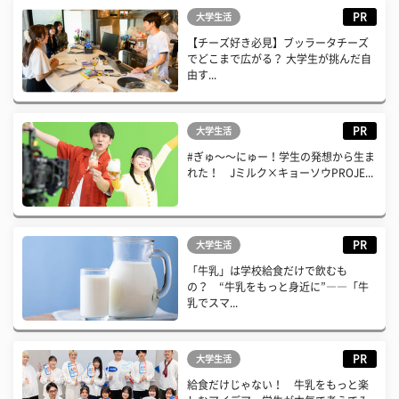
PR
大学生活
【チーズ好き必見】ブッラータチーズ
でどこまで広がる？ 大学生が挑んだ自
由す...
PR
大学生活
#ぎゅ〜〜にゅー！学生の発想から生ま
れた！ Jミルク×キョーソウPROJE...
PR
大学生活
「牛乳」は学校給食だけで飲むも
の？ “牛乳をもっと身近に”――「牛
乳でスマ...
PR
大学生活
給食だけじゃない！ 牛乳をもっと楽