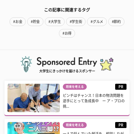
この記事に関連するタグ
#お金
#貯金
#大学生
#学生街
#グルメ
#節約
#お得
大学生にきっかけを届けるスポンサー
PR
将来を考える
ピンチはチャンス！日本の物流問題を
逆手にとって急成長中 ー ア・プロの
挑...
PR
将来を考える
一人で悩んでいた就活を、相談しなが