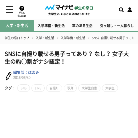
学生の
窓口とは
入学・新生活
入学準備・新生活
車のある生活
引っ越し・一人暮らし
学生の窓口トップ
入学・新生活
入学準備・新生活
SNSに自撮り載せる男子ってあり
SNSに自撮り載せる男子ってあり？ なし？ 女子大
生の約◯割がナシ認定！
編集部：はまみ
2016/06/30
タグ：
SNS
LINE
自撮り
写真
大学生白書
大学生