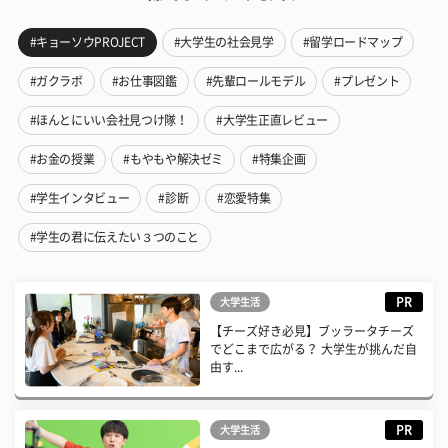
#キョーソウPROJECT
#大学生の社会見学
#留学ロードマップ
#ガクラボ
#お仕事図鑑
#先輩ロールモデル
#プレゼント
#ほんとにいい会社見つけ隊！
#大学生正直レビュー
#お金の授業
#もやもや解決ゼミ
#特集企画
#学生インタビュー
#診断
#恋愛特集
#学生の君に伝えたい３つのこと
PR
大学生活
【チーズ好き必見】ブッラータチーズ
でどこまで広がる？ 大学生が挑んだ自
由す...
PR
大学生活