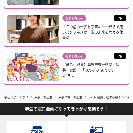
PR
将来を考える
「目の前の一歩を丁寧に──部活で磨
いたタフネスが、国の未来を考える仕
事に...
PR
将来を考える
【就活生必見】業界研究ー道路・舗
装・建設ー 「みんなの“あたりま
え”を...
学生の窓口トップ
入学・新生活
入学準備・新生活
SNSに自撮り載せる男子ってあり
学生の窓口会員になってきっかけを探そう！