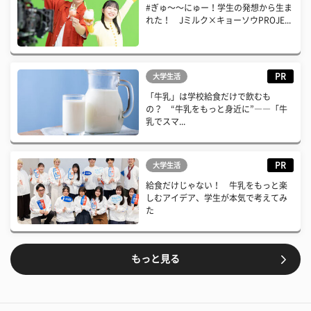
#ぎゅ〜〜にゅー！学生の発想から生ま
れた！ Jミルク×キョーソウPROJE...
PR
大学生活
「牛乳」は学校給食だけで飲むも
の？ “牛乳をもっと身近に”――「牛
乳でスマ...
PR
大学生活
給食だけじゃない！ 牛乳をもっと楽
しむアイデア、学生が本気で考えてみ
た
もっと見る