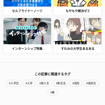
セルフライナーノーツ
もやもや解決ゼミ
インターンシップ特集
すれみの大学生あるある
この記事に関連するタグ
#入学式
#入学
#新入生
#新生活
#高校
#高校生
#春