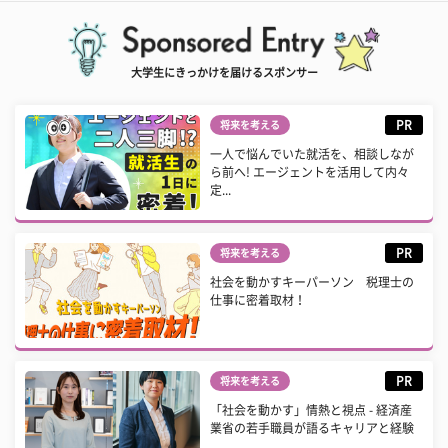
大学生にきっかけを届けるスポンサー
PR
将来を考える
一人で悩んでいた就活を、相談しなが
ら前へ! エージェントを活用して内々
定...
PR
将来を考える
社会を動かすキーパーソン 税理士の
仕事に密着取材！
PR
将来を考える
「社会を動かす」情熱と視点 - 経済産
業省の若手職員が語るキャリアと経験