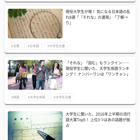
現役大学生が喝！ 気になる日本語の乱
れ8選「『それな』の連発」「了解→
り」
#言葉
#日本語
#大学生白書
「それな」「詰む」もランクイン……
現役学生に聞いた、大学生用語ランキ
ング！ ナンバーワンは「ワンチャン」
#用語
#大学生用語
#大学生白書
大学生に聞いた、2016年上半期の流行
語大賞Top5！ 上位3つはあの話題が独
占