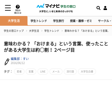
学生の
窓口とは
大学生活
学生トレンド
学生旅行
授業・履修・ゼミ
サークル・
学生の窓口トップ
大学生活
学生トレンド
意味わかる？ 「おけまる」という言葉、
意味わかる？ 「おけまる」という言葉、使ったこと
がある大学生は約◯割！ 2ページ目
編集部：すい
2016/06/12
タグ：
若者
言葉
LINE
メール
流行語
大学生白書