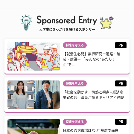
大学生にきっかけを届けるスポンサー
PR
将来を考える
【就活生必見】業界研究ー道路・舗
装・建設ー 「みんなの“あたりま
え”を...
PR
将来を考える
「社会を動かす」情熱と視点 - 経済産
業省の若手職員が語るキャリアと経験
PR
将来を考える
日本の通信市場はなぜ“複雑で面白