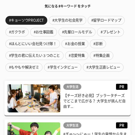
気になる #キーワード をタッチ
#キョーソウPROJECT
#大学生の社会見学
#留学ロードマップ
#ガクラボ
#お仕事図鑑
#先輩ロールモデル
#プレゼント
#ほんとにいい会社見つけ隊！
#お金の授業
#診断
#学生の君に伝えたい３つのこと
#恋愛特集
#特集企画
#もやもや解決ゼミ
#学生インタビュー
#大学生正直レビュー
PR
大学生活
【チーズ好き必見】ブッラータチーズ
でどこまで広がる？ 大学生が挑んだ自
由す...
PR
大学生活
#ぎゅ〜〜にゅー！学生の発想から生ま