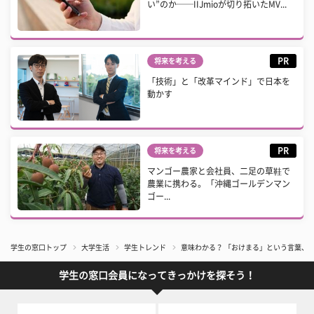
い”のか──IIJmioが切り拓いたMV...
PR
将来を考える
「技術」と「改革マインド」で日本を
動かす
PR
将来を考える
マンゴー農家と会社員、二足の草鞋で
農業に携わる。「沖縄ゴールデンマン
ゴー...
学生の窓口トップ
大学生活
学生トレンド
意味わかる？ 「おけまる」という言葉、
学生の窓口会員になってきっかけを探そう！