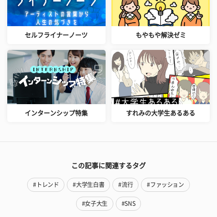
セルフライナーノーツ
もやもや解決ゼミ
インターンシップ特集
すれみの大学生あるある
この記事に関連するタグ
#トレンド
#大学生白書
#流行
#ファッション
#女子大生
#SNS