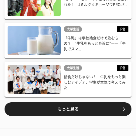
れた！ Jミルク×キョーソウPROJE...
PR
大学生活
「牛乳」は学校給食だけで飲むも
の？ “牛乳をもっと身近に”――「牛
乳でスマ...
PR
大学生活
給食だけじゃない！ 牛乳をもっと楽
しむアイデア、学生が本気で考えてみ
た
もっと見る