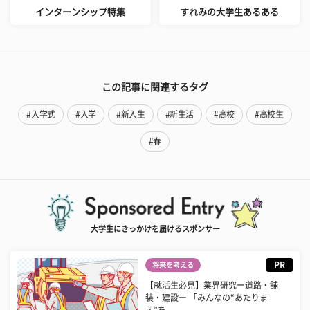
インターンシップ特集
すれみの大学生あるある
この記事に関連するタグ
#入学式
#入学
#新入生
#新生活
#高校
#高校生
#春
大学生にきっかけを届けるスポンサー
PR
将来を考える
【就活生必見】業界研究ー道路・舗
装・建設ー 「みんなの“あたりま
え”を...