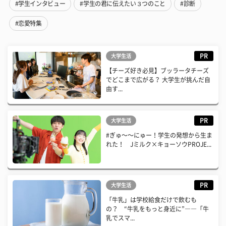
#学生インタビュー
#学生の君に伝えたい３つのこと
#診断
#恋愛特集
PR
大学生活
【チーズ好き必見】ブッラータチーズ
でどこまで広がる？ 大学生が挑んだ自
由す...
PR
大学生活
#ぎゅ〜〜にゅー！学生の発想から生ま
れた！ Jミルク×キョーソウPROJE...
PR
大学生活
「牛乳」は学校給食だけで飲むも
の？ “牛乳をもっと身近に”――「牛
乳でスマ...