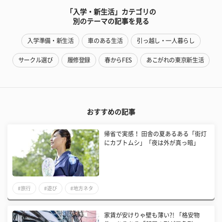
「入学・新生活」カテゴリの
別のテーマの記事を見る
入学準備・新生活
車のある生活
引っ越し・一人暮らし
サークル選び
履修登録
春からFES
あこがれの東京新生活
おすすめの記事
帰省で実感！ 田舎の夏あるある「街灯
にカブトムシ」「夜は外が真っ暗」
#旅行
#遊び
#地方ネタ
家賃が安けりゃ壁も薄い?! 「格安物