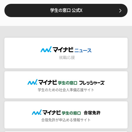
学生の窓口 公式X
学生のための社会人準備応援サイト
合宿免許が申込める情報サイト