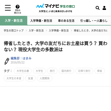
学生の
窓口とは
入学・新生活
入学準備・新生活
車のある生活
引っ越し・一人暮らし
学生の窓口トップ
入学・新生活
入学準備・新生活
帰省したとき、大学の友だちにお
帰省したとき、大学の友だちにお土産は買う？ 買わ
ない？ 現役大学生の多数派は
編集部：はまみ
2016/05/22
タグ：
大学生白書
大学生
旅行
国内旅行
日帰り旅行
帰省
大学生の本音
友達
人間関係