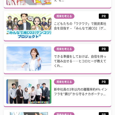
PR
将来を考える
こどもたちの「ワクワク」で脱炭素社
会を目指す – 「みんなで減CO2（ゲ...
PR
将来を考える
できる準備をしておけば、自信を持っ
て踏み出せる――ヒコロヒーが教えて
くれ...
PR
将来を考える
新卒社員の3年以内の離職率約4% イン
フラを“錆び”から守るナカボーテッ...
PR
将来を考える