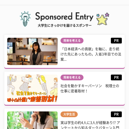
大学生にきっかけを届けるスポンサー
PR
将来を考える
「日本経済への貢献」を軸に、走り続
けた先にあったもの。入省3年目での法
案...
PR
将来を考える
社会を動かすキーパーソン 税理士の
仕事に密着取材！
PR
大学生活
実は学生の約4人に3人が経験あり!? ア
ンケートから知るダークパターン入門