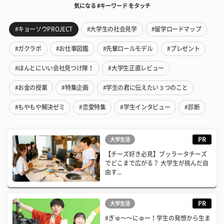
気になる #キーワード をタッチ
#キョーソウPROJECT
#大学生の社会見学
#留学ロードマップ
#ガクラボ
#お仕事図鑑
#先輩ロールモデル
#プレゼント
#ほんとにいい会社見つけ隊！
#大学生正直レビュー
#お金の授業
#特集企画
#学生の君に伝えたい３つのこと
#もやもや解決ゼミ
#恋愛特集
#学生インタビュー
#診断
PR
大学生活
【チーズ好き必見】ブッラータチーズ
でどこまで広がる？ 大学生が挑んだ自
由す...
PR
大学生活
#ぎゅ〜〜にゅー！学生の発想から生ま