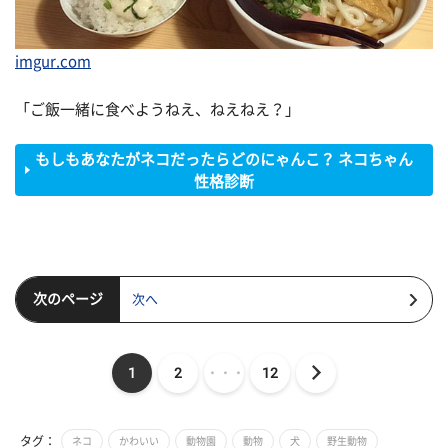
imgur.com
「ご飯一緒に食べようねえ、ねえねえ？」
もしもあなたがネコだったらどのにゃんこ？ ネコちゃん
性格診断
次のページ
次へ
1
2
・・・
12
タグ：
ネコ
かわいい
動物園
動物
犬
野生動物