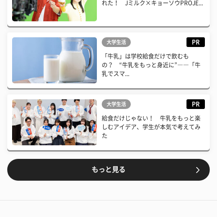
れた！ Jミルク×キョーソウPROJE...
PR
大学生活
「牛乳」は学校給食だけで飲むも
の？ “牛乳をもっと身近に”――「牛
乳でスマ...
PR
大学生活
給食だけじゃない！ 牛乳をもっと楽
しむアイデア、学生が本気で考えてみ
た
もっと見る