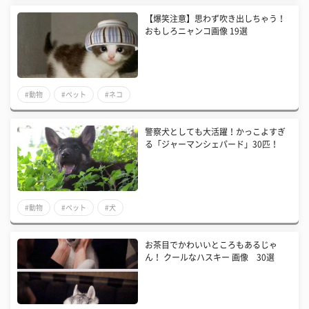
【爆笑注意】思わず吹き出しちゃう！
おもしろニャンコ画像 19選
#動物
#ペット
#ネコ
警察犬としても大活躍！かっこよすぎ
る「ジャーマンシェパード」30匹！
#動物
#ペット
#犬
お茶目でかわいいところもあるじゃ
ん！ クールなハスキー 画像 30選