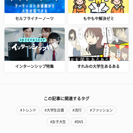
セルフライナーノーツ
もやもや解決ゼミ
インターンシップ特集
すれみの大学生あるある
この記事に関連するタグ
#トレンド
#大学生白書
#流行
#ファッション
#女子大生
#SNS