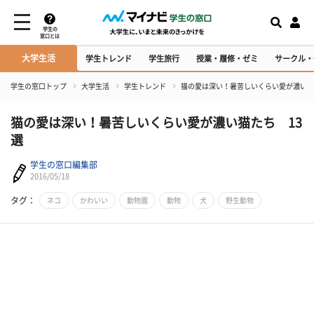
学生の
窓口とは
大学生活
学生トレンド
学生旅行
授業・履修・ゼミ
サークル・
学生の窓口トップ
大学生活
学生トレンド
猫の愛は深い！暑苦しいくらい愛が濃い猫
猫の愛は深い！暑苦しいくらい愛が濃い猫たち 13
選
学生の窓口編集部
2016/05/18
タグ：
ネコ
かわいい
動物園
動物
犬
野生動物