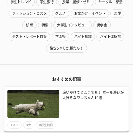
学生トレンド
学生旅行
授業・履修・ゼミ
サークル・部活
ファッション・コスメ
グルメ
お出かけ・イベント
恋愛
診断
特集
大学生インタビュー
奨学金
テスト・レポート対策
学園祭
バイト知識
バイト体験談
格安SIMしか勝たん！
おすすめの記事
追いかけてどこまでも！ ボール遊びが
大好きなワンちゃん19選
#ネコ
#犬
#野生動物