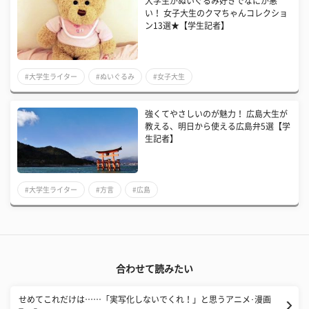
​大学生がぬいぐるみ好きでなにが悪
い！ 女子大生のクマちゃんコレクショ
ン13選★【学生記者】
#大学生ライター
#ぬいぐるみ
#女子大生
強くてやさしいのが魅力！ 広島大生が
教える、明日から使える広島弁5選【学
生記者】
#大学生ライター
#方言
#広島
合わせて読みたい
せめてこれだけは……「実写化しないでくれ！」と思うアニメ･漫画