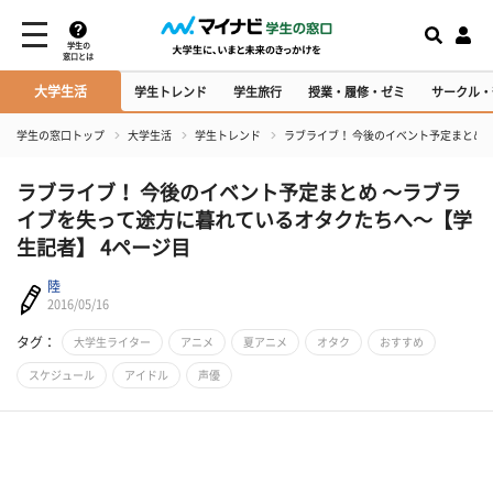
学生の
窓口とは
大学生活
学生トレンド
学生旅行
授業・履修・ゼミ
サークル・
学生の窓口トップ
大学生活
学生トレンド
ラブライブ！ 今後のイベント予定まとめ
ラブライブ！ 今後のイベント予定まとめ ～ラブラ
イブを失って途方に暮れているオタクたちへ～【学
生記者】 4ページ目
陸
2016/05/16
タグ：
大学生ライター
アニメ
夏アニメ
オタク
おすすめ
スケジュール
アイドル
声優