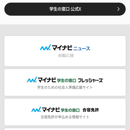
学生の窓口 公式X
学生のための社会人準備応援サイト
合宿免許が申込める情報サイト