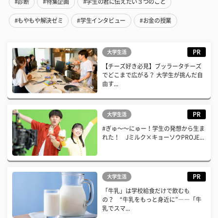
#診断
#特集企画
#学生の君に伝えたい３つのこと
#もやもや解決ゼミ
#学生インタビュー
#お金の授業
PR
大学生活
【チーズ好き必見】ブッラータチーズ
でどこまで広がる？ 大学生が挑んだ自
由す...
PR
大学生活
#ぎゅ〜〜にゅー！学生の発想から生ま
れた！ Jミルク×キョーソウPROJE...
PR
大学生活
「牛乳」は学校給食だけで飲むも
の？ “牛乳をもっと身近に”――「牛
乳でスマ...