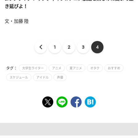
き延びよ！
文・加藤 陸
1
2
3
4
タグ：
大学生ライター
アニメ
夏アニメ
オタク
おすすめ
スケジュール
アイドル
声優