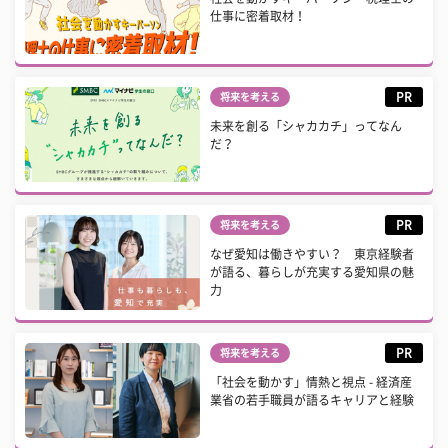
仕事に密着取材！
PR
将来を考える
未来を創る「シャカカチ」ってなん
だ？
PR
将来を考える
なぜ愛知は働きやすい？ 東京経験者
が語る、暮らしが充実する愛知県の魅
力
PR
将来を考える
「社会を動かす」情熱と視点 - 経済産
業省の若手職員が語るキャリアと経験