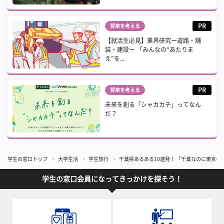
PR
将来を考える
【就活生必見】業界研究ー道路・舗
装・建設ー 「みんなの“あたりま
え”を...
PR
将来を考える
未来を創る「シャカカチ」ってなん
だ？
学生の窓口トップ
大学生活
学生旅行
千葉県あるある10連発！ 「千葉なのに東京
学生の窓口会員になってきっかけを探そう！