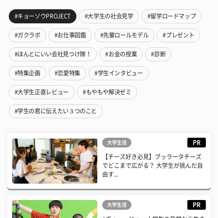
#キョーソウPROJECT
#大学生の社会見学
#留学ロードマップ
#ガクラボ
#お仕事図鑑
#先輩ロールモデル
#プレゼント
#ほんとにいい会社見つけ隊！
#お金の授業
#診断
#特集企画
#恋愛特集
#学生インタビュー
#大学生正直レビュー
#もやもや解決ゼミ
#学生の君に伝えたい３つのこと
PR
大学生活
【チーズ好き必見】ブッラータチーズ
でどこまで広がる？ 大学生が挑んだ自
由す...
PR
大学生活