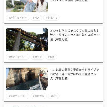
#大学生ライター
#バス
#夜行バス
オシャレ学生じゃなくても楽しめる！
渋谷・原宿のホッと落ち着くスポット5
選【学生記者】
#大学生ライター
#大学生
#原宿
ここは青の洞窟？東京からドライブで
行ける！非日常が味わえる洞窟クルー
ズ【学生記者】
#大学生ライター
#国内旅行
#旅行