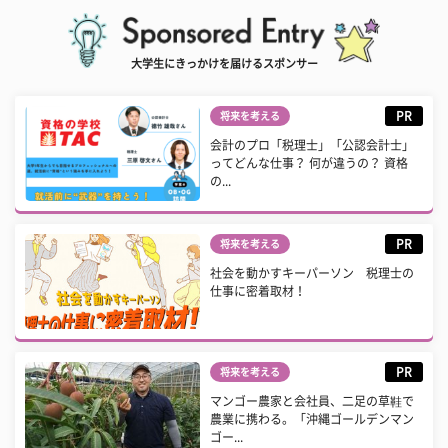
大学生にきっかけを届けるスポンサー
PR
将来を考える
会計のプロ「税理士」「公認会計士」
ってどんな仕事？ 何が違うの？ 資格
の...
PR
将来を考える
社会を動かすキーパーソン 税理士の
仕事に密着取材！
PR
将来を考える
マンゴー農家と会社員、二足の草鞋で
農業に携わる。「沖縄ゴールデンマン
ゴー...