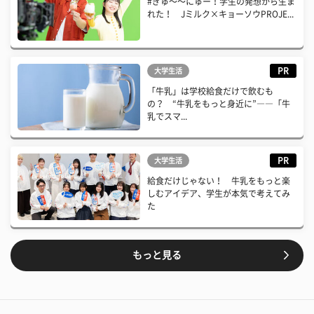
#ぎゅ〜〜にゅー！学生の発想から生ま
れた！ Jミルク×キョーソウPROJE...
PR
大学生活
「牛乳」は学校給食だけで飲むも
の？ “牛乳をもっと身近に”――「牛
乳でスマ...
PR
大学生活
給食だけじゃない！ 牛乳をもっと楽
しむアイデア、学生が本気で考えてみ
た
もっと見る