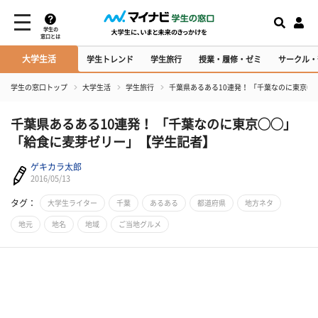
学生の
窓口とは
大学生活
学生トレンド
学生旅行
授業・履修・ゼミ
サークル・
学生の窓口トップ
大学生活
学生旅行
千葉県あるある10連発！ 「千葉なのに東京
千葉県あるある10連発！ 「千葉なのに東京◯◯」
「給食に麦芽ゼリー」【学生記者】
ゲキカラ太郎
2016/05/13
タグ：
大学生ライター
千葉
あるある
都道府県
地方ネタ
地元
地名
地域
ご当地グルメ