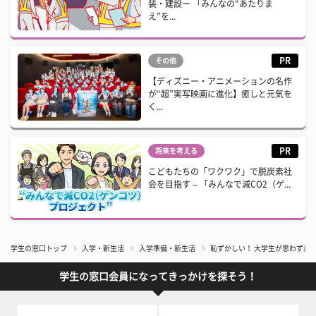
装・建設ー 「みんなの“あたりま
え”を...
PR
その他
【ディズニー・アニメーションの名作
が“超”実写映画に進化】癒しと元気を
く...
PR
将来を考える
こどもたちの「ワクワク」で脱炭素社
会を目指す – 「みんなで減CO2（ゲ...
学生の窓口トップ
入学・新生活
入学準備・新生活
恥ずかしい！ 大学生が思わず赤
学生の窓口会員になってきっかけを探そう！