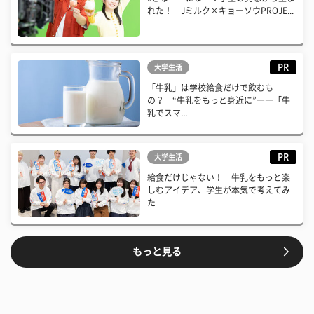
れた！ Jミルク×キョーソウPROJE...
PR
大学生活
「牛乳」は学校給食だけで飲むも
の？ “牛乳をもっと身近に”――「牛
乳でスマ...
PR
大学生活
給食だけじゃない！ 牛乳をもっと楽
しむアイデア、学生が本気で考えてみ
た
もっと見る