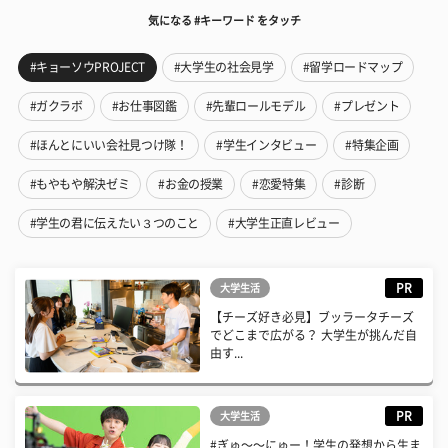
気になる #キーワード をタッチ
#キョーソウPROJECT
#大学生の社会見学
#留学ロードマップ
#ガクラボ
#お仕事図鑑
#先輩ロールモデル
#プレゼント
#ほんとにいい会社見つけ隊！
#学生インタビュー
#特集企画
#もやもや解決ゼミ
#お金の授業
#恋愛特集
#診断
#学生の君に伝えたい３つのこと
#大学生正直レビュー
PR
大学生活
【チーズ好き必見】ブッラータチーズ
でどこまで広がる？ 大学生が挑んだ自
由す...
PR
大学生活
#ぎゅ〜〜にゅー！学生の発想から生ま