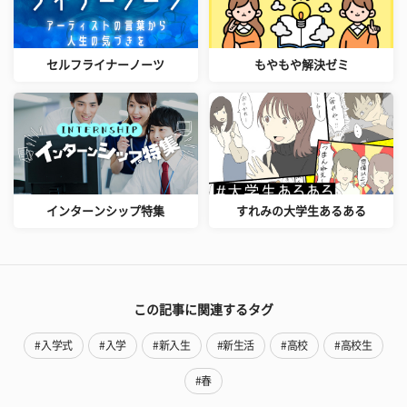
セルフライナーノーツ
もやもや解決ゼミ
インターンシップ特集
すれみの大学生あるある
この記事に関連するタグ
#入学式
#入学
#新入生
#新生活
#高校
#高校生
#春