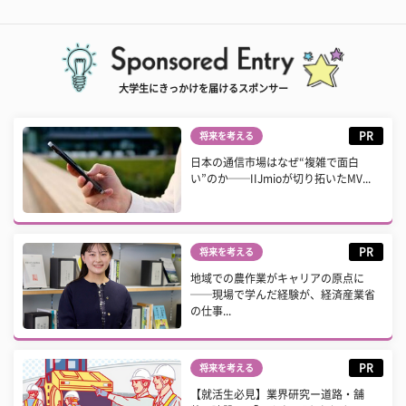
大学生にきっかけを届けるスポンサー
PR
将来を考える
日本の通信市場はなぜ“複雑で面白
い”のか──IIJmioが切り拓いたMV...
PR
将来を考える
地域での農作業がキャリアの原点に
──現場で学んだ経験が、経済産業省
の仕事...
PR
将来を考える
【就活生必見】業界研究ー道路・舗