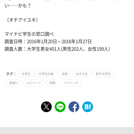
い……かも？
（オチアイユキ）
マイナビ学生の窓口調べ
調査日時：2016年1月20日～2016年1月27日
調査人数：大学生男女401人(男性202人、女性199人）
タグ：
大学生
大学生白書
失敗
女子大生
男子大学生
間違い
エピソード
体験
ハプニング