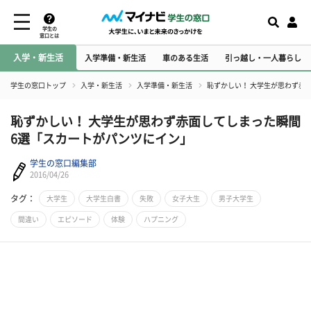
学生の
窓口とは
入学・新生活
入学準備・新生活
車のある生活
引っ越し・一人暮らし
学生の窓口トップ
入学・新生活
入学準備・新生活
恥ずかしい！ 大学生が思わず赤
恥ずかしい！ 大学生が思わず赤面してしまった瞬間
6選「スカートがパンツにイン」
学生の窓口編集部
2016/04/26
タグ：
大学生
大学生白書
失敗
女子大生
男子大学生
間違い
エピソード
体験
ハプニング