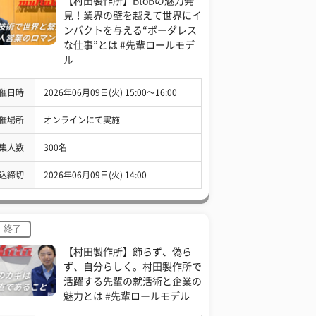
【村田製作所】BtoBの魅力発
見！業界の壁を越えて世界にイ
ンパクトを与える“ボーダレス
な仕事”とは #先輩ロールモデ
ル
催日時
2026年06月09日(火) 15:00〜16:00
催場所
オンラインにて実施
集人数
300名
込締切
2026年06月09日(火) 14:00
終了
【村田製作所】飾らず、偽ら
ず、自分らしく。村田製作所で
活躍する先輩の就活術と企業の
魅力とは #先輩ロールモデル