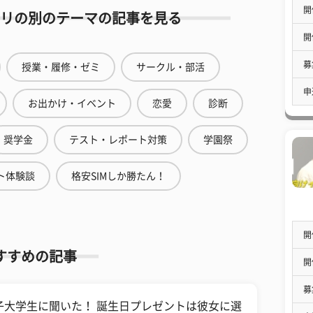
開
リの別のテーマの記事を見る
開
募
授業・履修・ゼミ
サークル・部活
申
お出かけ・イベント
恋愛
診断
奨学金
テスト・レポート対策
学園祭
ト体験談
格安SIMしか勝たん！
開
すすめの記事
開
募
子大学生に聞いた！ 誕生日プレゼントは彼女に選