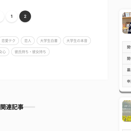
1
2
恋愛テク
恋人
大学生白書
大学生の本音
開
女心
彼氏持ち・彼女持ち
開
募
申
関連記事