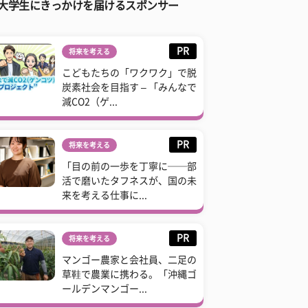
大学生にきっかけを届けるスポンサー
PR
将来を考える
こどもたちの「ワクワク」で脱
炭素社会を目指す – 「みんなで
減CO2（ゲ...
PR
将来を考える
「目の前の一歩を丁寧に──部
活で磨いたタフネスが、国の未
来を考える仕事に...
PR
将来を考える
マンゴー農家と会社員、二足の
草鞋で農業に携わる。「沖縄ゴ
ールデンマンゴー...