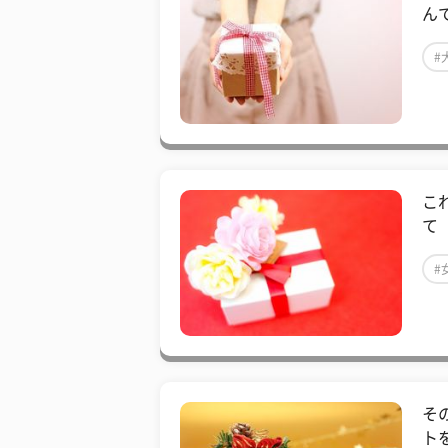
ん
#
こ
て
#
そ
ト