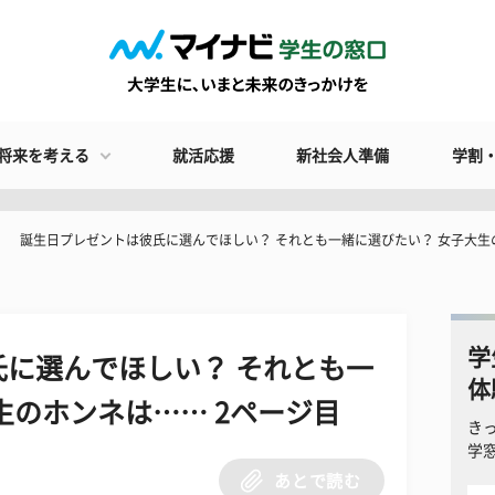
将来を考える
就活応援
新社会人準備
学割
誕生日プレゼントは彼氏に選んでほしい？ それとも一緒に選びたい？ 女子大生
学
に選んでほしい？ それとも一
体
生のホンネは…… 2ページ目
き
学
あとで読む