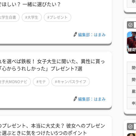
申
でほしい？ 一緒に選びたい？
大学生白書
#大学生
#プレゼント
編集部：はまみ
れを選べば鉄板！ 女子大生に聞いた、異性に貰っ
開
「心からうれしかった」プレゼント7選
開
女子大MONOナビ
#モテ
#キャンパスライフ
募
編集部：はまみ
申
のプレゼント、本当に大丈夫？ 彼女へのプレゼン
を選ぶときに気をつけたい5つのポイント