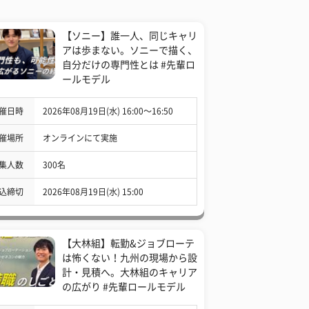
【ソニー】誰一人、同じキャリ
アは歩まない。ソニーで描く、
自分だけの専門性とは #先輩ロ
ールモデル
催日時
2026年08月19日(水) 16:00〜16:50
催場所
オンラインにて実施
集人数
300名
込締切
2026年08月19日(水) 15:00
【大林組】転勤&ジョブローテ
は怖くない！九州の現場から設
計・見積へ。大林組のキャリア
の広がり #先輩ロールモデル