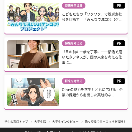
PR
将来を考える
こどもたちの「ワクワク」で脱炭素社
会を目指す – 「みんなで減CO2（ゲ...
PR
将来を考える
「目の前の一歩を丁寧に──部活で磨
いたタフネスが、国の未来を考える仕
事に...
PR
将来を考える
Oliveの魅力を学生とともに広げる - 企
業の課題から創出した実践的な...
学生の窓口トップ
大学生活
大学生インタビュー
​物々交換でヨーロッパを冒険！ 『Red 