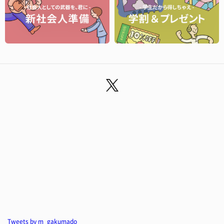
Tweets by m_gakumado