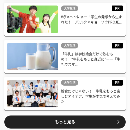
PR
大学生活
#ぎゅ〜〜にゅー！学生の発想から生ま
れた！ Jミルク×キョーソウPROJE...
PR
大学生活
「牛乳」は学校給食だけで飲むも
の？ “牛乳をもっと身近に”――「牛
乳でスマ...
PR
大学生活
給食だけじゃない！ 牛乳をもっと楽
しむアイデア、学生が本気で考えてみ
た
もっと見る