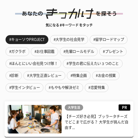
気になる #キーワード をタッチ
#キョーソウPROJECT
#大学生の社会見学
#留学ロードマップ
#ガクラボ
#お仕事図鑑
#先輩ロールモデル
#プレゼント
#ほんとにいい会社見つけ隊！
#学生の君に伝えたい３つのこと
#診断
#大学生正直レビュー
#特集企画
#お金の授業
#学生インタビュー
#もやもや解決ゼミ
#恋愛特集
PR
大学生活
【チーズ好き必見】ブッラータチーズ
でどこまで広がる？ 大学生が挑んだ自
由す...