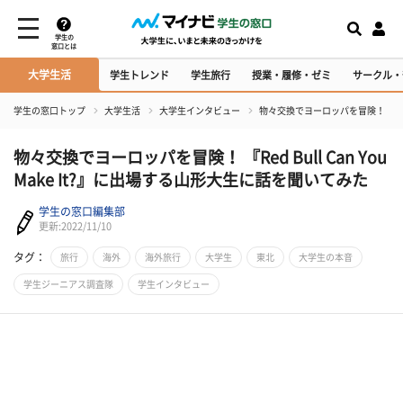
学生の
窓口とは
大学生活
学生トレンド
学生旅行
授業・履修・ゼミ
サークル・
学生の窓口トップ
大学生活
大学生インタビュー
​物々交換でヨーロッパを冒険！ 『Red 
​物々交換でヨーロッパを冒険！ 『Red Bull Can You
Make It?』に出場する山形大生に話を聞いてみた
学生の窓口編集部
更新:2022/11/10
タグ：
旅行
海外
海外旅行
大学生
東北
大学生の本音
学生ジーニアス調査隊
学生インタビュー