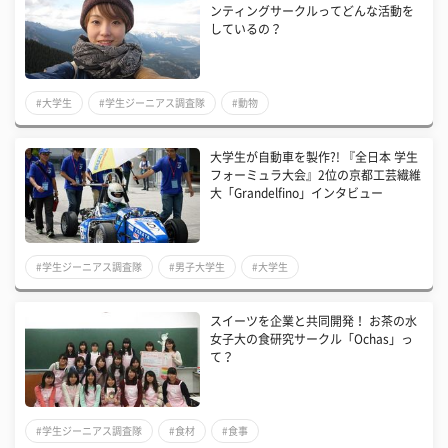
ンティングサークルってどんな活動を
しているの？
#大学生
#学生ジーニアス調査隊
#動物
大学生が自動車を製作?! 『全日本 学生
フォーミュラ大会』2位の京都工芸繊維
大「Grandelfino」インタビュー
#学生ジーニアス調査隊
#男子大学生
#大学生
スイーツを企業と共同開発！ お茶の水
女子大の食研究サークル「Ochas」っ
て？
#学生ジーニアス調査隊
#食材
#食事