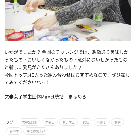
いかがでしたか？ 今回のチャレンジでは、想像通り美味しか
ったもの・おいしくなかったもの・意外においしかったもの
と新しい発見がたくさんありました♪
今回トップ3に入った組み合わせはおすすめなので、ぜひ試し
てみてくださいね～！
文●女子学生団体MirAct統括 まぁめろ
タグ：
大学生白書
大学生
女子大生
女性
お菓子
食事
食べ物
学窓お菓子部