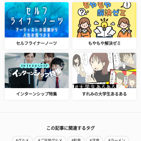
セルフライナーノーツ
もやもや解決ゼミ
インターンシップ特集
すれみの大学生あるある
この記事に関連するタグ
#グルメ
#ご当地グルメ
#和食
#洋食
#ラーメン