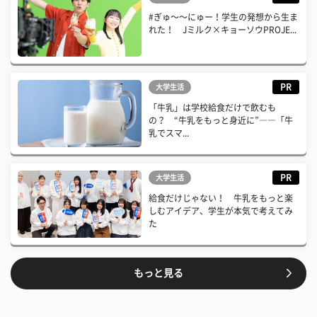
#ぎゅ〜〜にゅー！学生の発想から生ま
れた！ Jミルク×キョーソウPROJE...
PR
大学生活
「牛乳」は学校給食だけで飲むも
の？ “牛乳をもっと身近に”――「牛
乳でスマ...
PR
大学生活
給食だけじゃない！ 牛乳をもっと楽
しむアイデア、学生が本気で考えてみ
た
もっと見る