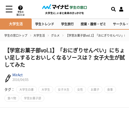
学生の
窓口とは
大学生活
学生トレンド
学生旅行
授業・履修・ゼミ
サークル・
学生の窓口トップ
大学生活
グルメ
【学窓お菓子部vol.1】「おにぎりせんべい」
【学窓お菓子部vol.1】「おにぎりせんべい」にちょ
い足しするとおいしくなるソースは？ 女子大生が試
してみた
MirAct
2016/04/05
タグ：
大学生白書
大学生
女子大生
女性
お菓子
食事
食べ物
学窓お菓子部