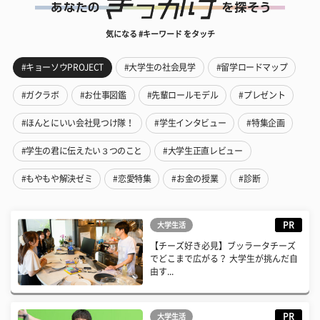
気になる #キーワード をタッチ
#キョーソウPROJECT
#大学生の社会見学
#留学ロードマップ
#ガクラボ
#お仕事図鑑
#先輩ロールモデル
#プレゼント
#ほんとにいい会社見つけ隊！
#学生インタビュー
#特集企画
#学生の君に伝えたい３つのこと
#大学生正直レビュー
#もやもや解決ゼミ
#恋愛特集
#お金の授業
#診断
PR
大学生活
【チーズ好き必見】ブッラータチーズ
でどこまで広がる？ 大学生が挑んだ自
由す...
PR
大学生活