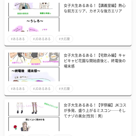
女子大生あるある！【講義室編】熱心
な前方エリア、カオスな後方エリア
#あるある
#JDあるある
#大石蘭
女子大生あるある！【宅飲み編】キャ
ピキャピ花園な開始直後と、終電後の
場末感
#あるある
#JDあるある
#大石蘭
女子大生あるある！【学祭編】JKコス
が多発、盛り上がるミスコン……そし
てナゾの美女(性別：男)