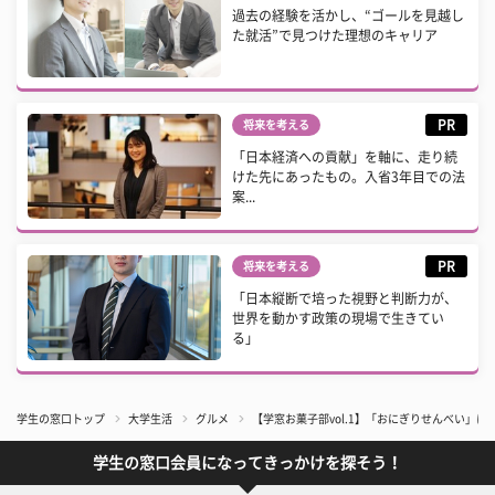
過去の経験を活かし、“ゴールを見越し
た就活”で見つけた理想のキャリア
PR
将来を考える
「日本経済への貢献」を軸に、走り続
けた先にあったもの。入省3年目での法
案...
PR
将来を考える
「日本縦断で培った視野と判断力が、
世界を動かす政策の現場で生きてい
る」
学生の窓口トップ
大学生活
グルメ
【学窓お菓子部vol.1】「おにぎりせんべい」
学生の窓口会員になってきっかけを探そう！