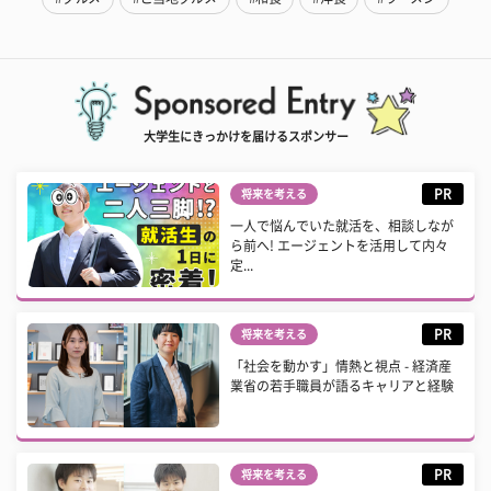
大学生にきっかけを届けるスポンサー
PR
将来を考える
一人で悩んでいた就活を、相談しなが
ら前へ! エージェントを活用して内々
定...
PR
将来を考える
「社会を動かす」情熱と視点 - 経済産
業省の若手職員が語るキャリアと経験
PR
将来を考える