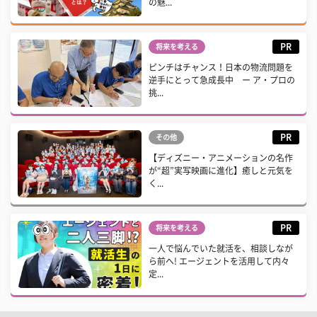
の魅...
PR
将来を考える
ピンチはチャンス！日本の物流問題を
逆手にとって急成長中 ー ア・プロの
挑...
PR
その他
【ディズニー・アニメーションの名作
が“超”実写映画に進化】癒しと元気を
く...
PR
将来を考える
一人で悩んでいた就活を、相談しなが
ら前へ! エージェントを活用して内々
定...