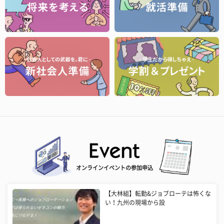
オンラインイベントの参加申込
【大林組】転勤&ジョブローテは怖くな
い！九州の現場から設