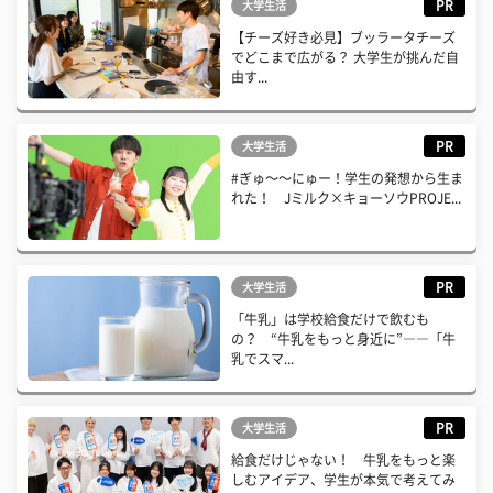
PR
大学生活
【チーズ好き必見】ブッラータチーズ
でどこまで広がる？ 大学生が挑んだ自
由す...
PR
大学生活
#ぎゅ〜〜にゅー！学生の発想から生ま
れた！ Jミルク×キョーソウPROJE...
PR
大学生活
「牛乳」は学校給食だけで飲むも
の？ “牛乳をもっと身近に”――「牛
乳でスマ...
PR
大学生活
給食だけじゃない！ 牛乳をもっと楽
しむアイデア、学生が本気で考えてみ