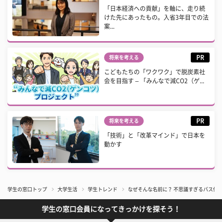
「日本経済への貢献」を軸に、走り続
けた先にあったもの。入省3年目での法
案...
PR
将来を考える
こどもたちの「ワクワク」で脱炭素社
会を目指す – 「みんなで減CO2（ゲ...
PR
将来を考える
「技術」と「改革マインド」で日本を
動かす
学生の窓口トップ
大学生活
学生トレンド
なぜそんな名前に？ 不思議すぎるバス停
学生の窓口会員になってきっかけを探そう！