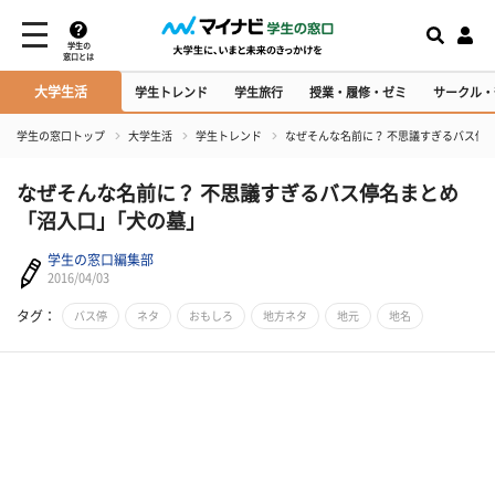
学生の
窓口とは
大学生活
学生トレンド
学生旅行
授業・履修・ゼミ
サークル・
学生の窓口トップ
大学生活
学生トレンド
なぜそんな名前に？ 不思議すぎるバス停
なぜそんな名前に？ 不思議すぎるバス停名まとめ
「沼入口｣「犬の墓」
学生の窓口編集部
2016/04/03
タグ：
バス停
ネタ
おもしろ
地方ネタ
地元
地名