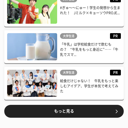
#ぎゅ〜〜にゅー！学生の発想から生ま
れた！ Jミルク×キョーソウPROJE...
PR
大学生活
「牛乳」は学校給食だけで飲むも
の？ “牛乳をもっと身近に”――「牛
乳でスマ...
PR
大学生活
給食だけじゃない！ 牛乳をもっと楽
しむアイデア、学生が本気で考えてみ
た
もっと見る