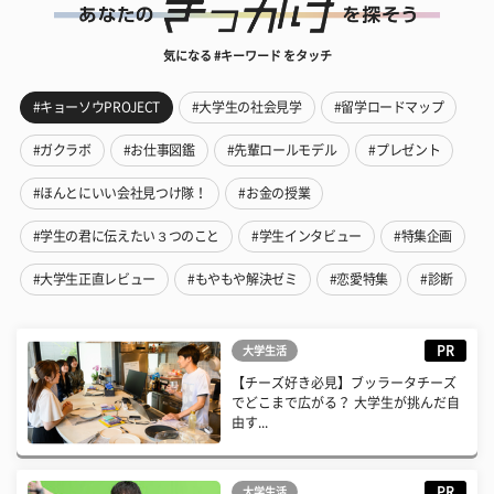
気になる #キーワード をタッチ
#キョーソウPROJECT
#大学生の社会見学
#留学ロードマップ
#ガクラボ
#お仕事図鑑
#先輩ロールモデル
#プレゼント
#ほんとにいい会社見つけ隊！
#お金の授業
#学生の君に伝えたい３つのこと
#学生インタビュー
#特集企画
#大学生正直レビュー
#もやもや解決ゼミ
#恋愛特集
#診断
PR
大学生活
【チーズ好き必見】ブッラータチーズ
でどこまで広がる？ 大学生が挑んだ自
由す...
PR
大学生活