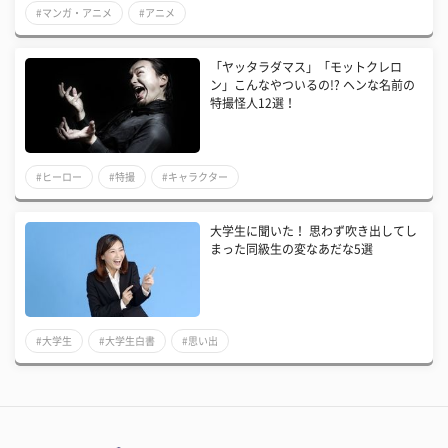
#マンガ・アニメ
#アニメ
「ヤッタラダマス」「モットクレロ
ン」こんなやついるの!? ヘンな名前の
特撮怪人12選！
#ヒーロー
#特撮
#キャラクター
大学生に聞いた！ 思わず吹き出してし
まった同級生の変なあだな5選
#大学生
#大学生白書
#思い出