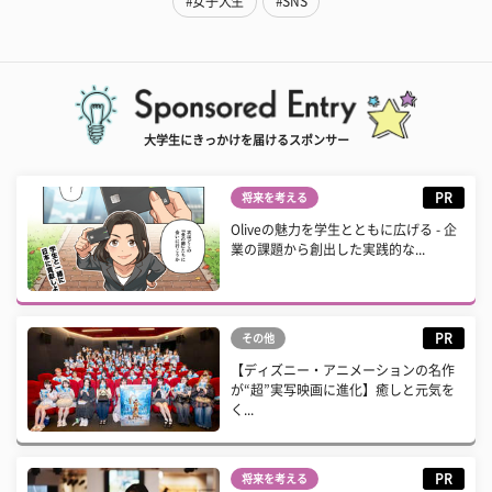
#女子大生
#SNS
大学生にきっかけを届けるスポンサー
PR
将来を考える
Oliveの魅力を学生とともに広げる - 企
業の課題から創出した実践的な...
PR
その他
【ディズニー・アニメーションの名作
が“超”実写映画に進化】癒しと元気を
く...
PR
将来を考える