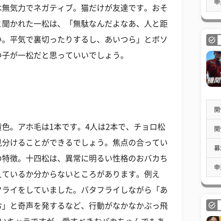
申
は無気力でネガティブ。猫だけが友達です。おそ
と聞かれた一松は、「無駄なんだよなあ、人と距
い。平気で裏切ったりするし、あいつら」とボソ
つ子が一松だと思っていいでしょう。
開
色。アホ毛は1本です。4人は2本で、チョロ松
開
見分けることができるでしょう。焦点の合ってい
募
の特徴。十四松は、異常に明るい性格のおバカち
申
えているか分からないところがあります。例え
フライをしていました。バタフライしながら「あ
お」と奇声を発するなど、行動がなかなかぶっ飛