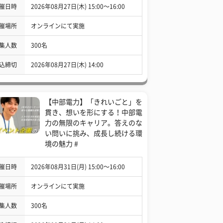
催日時
2026年08月27日(木) 15:00〜16:00
催場所
オンラインにて実施
集人数
300名
込締切
2026年08月27日(木) 14:00
【中部電力】「きれいごと」を
貫き、想いを形にする！中部電
力の無限のキャリア。答えのな
い問いに挑み、成長し続ける環
境の魅力 #
催日時
2026年08月31日(月) 15:00〜16:00
催場所
オンラインにて実施
集人数
300名