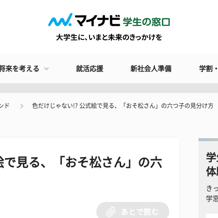
将来を考える
就活応援
新社会人準備
学割
ンド
色だけじゃない!? 公式絵で見る、「おそ松さん」の六つ子の見分け方
学
式絵で見る、「おそ松さん」の六
体
き
学
あとで読む