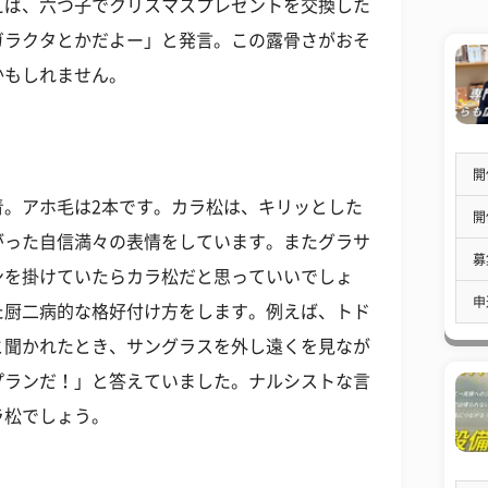
えば、六つ子でクリスマスプレゼントを交換した
ガラクタとかだよー」と発言。この露骨さがおそ
かもしれません。
開
青。アホ毛は2本です。カラ松は、キリッとした
開
がった自信満々の表情をしています。またグラサ
募
ンを掛けていたらカラ松だと思っていいでしょ
申
た厨二病的な格好付け方をします。例えば、トド
と聞かれたとき、サングラスを外し遠くを見なが
プランだ！」と答えていました。ナルシストな言
ラ松でしょう。