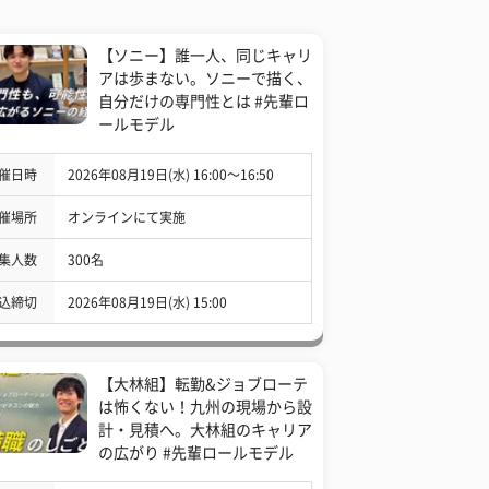
【ソニー】誰一人、同じキャリ
アは歩まない。ソニーで描く、
自分だけの専門性とは #先輩ロ
ールモデル
催日時
2026年08月19日(水) 16:00〜16:50
催場所
オンラインにて実施
集人数
300名
込締切
2026年08月19日(水) 15:00
【大林組】転勤&ジョブローテ
は怖くない！九州の現場から設
計・見積へ。大林組のキャリア
の広がり #先輩ロールモデル