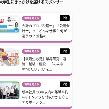
大学生にきっかけを届けるスポンサー
PR
将来を考える
会計のプロ「税理士」「公認会
計士」ってどんな仕事？ 何が
違うの？ 資格の...
PR
将来を考える
【就活生必見】業界研究ー道
路・舗装・建設ー 「みんな
の“あたりまえ”を...
PR
将来を考える
新卒社員の3年以内の離職率約
4% インフラを“錆び”から守る
ナカボーテッ...