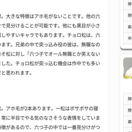
開
開
緑。大きな特徴はアホ毛がないことです。他の六
けで見分けることが可能です。他にも黒目が小さ
募
別しやすいキャラでもあります。チョロ松は、六
申
います。兄弟の中で突っ込み役の彼は、無職なの
おそ松に対し「六つ子でオール無職とか笑えない
ました。チョロ松が突っ込む機会は作中でも多い
だと思われます。
開
紫。アホ毛が2本あります。一松はボサボサの寝
開
。常に半目でやる気のなさそうな表情をしていま
募
特徴があるので、六つ子の中では一番見分けがつ