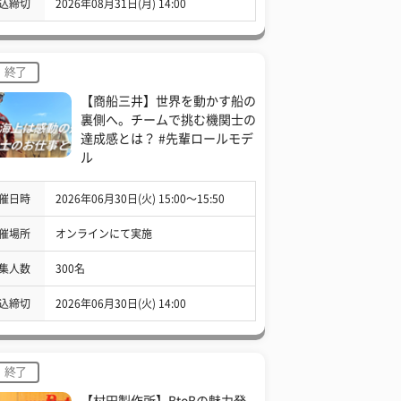
込締切
2026年08月31日(月) 14:00
終了
【商船三井】世界を動かす船の
裏側へ。チームで挑む機関士の
達成感とは？ #先輩ロールモデ
ル
催日時
2026年06月30日(火) 15:00〜15:50
催場所
オンラインにて実施
集人数
300名
込締切
2026年06月30日(火) 14:00
終了
【村田製作所】BtoBの魅力発