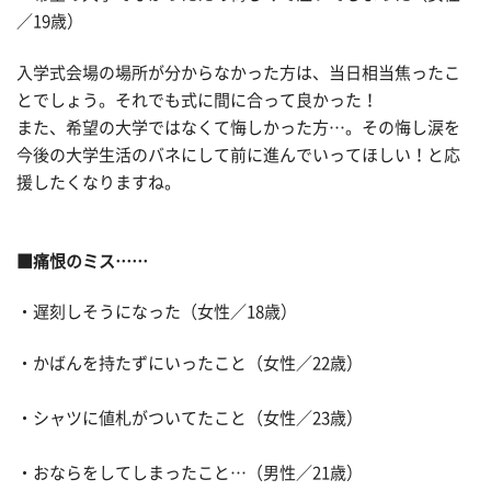
／19歳）
入学式会場の場所が分からなかった方は、当日相当焦ったこ
とでしょう。それでも式に間に合って良かった！
また、希望の大学ではなくて悔しかった方…。その悔し涙を
今後の大学生活のバネにして前に進んでいってほしい！と応
援したくなりますね。
■痛恨のミス……
・遅刻しそうになった（女性／18歳）
・かばんを持たずにいったこと（女性／22歳）
・シャツに値札がついてたこと（女性／23歳）
・おならをしてしまったこと…（男性／21歳）