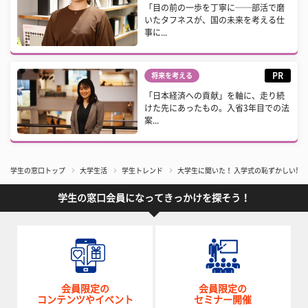
「目の前の一歩を丁寧に──部活で磨
いたタフネスが、国の未来を考える仕
事に...
PR
将来を考える
「日本経済への貢献」を軸に、走り続
けた先にあったもの。入省3年目での法
案...
学生の窓口トップ
大学生活
学生トレンド
大学生に聞いた！ 入学式の恥ずかしい思い
学生の窓口会員になってきっかけを探そう！
会員限定の
会員限定の
コンテンツやイベント
セミナー開催