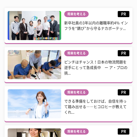
PR
将来を考える
新卒社員の3年以内の離職率約4% イン
フラを“錆び”から守るナカボーテッ...
PR
将来を考える
ピンチはチャンス！日本の物流問題を
逆手にとって急成長中 ー ア・プロの
挑...
PR
将来を考える
できる準備をしておけば、自信を持っ
て踏み出せる――ヒコロヒーが教えて
くれ...
PR
将来を考える