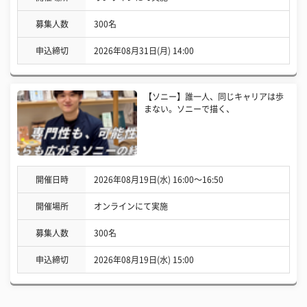
募集人数
300名
申込締切
2026年08月31日(月) 14:00
【ソニー】誰一人、同じキャリアは歩
まない。ソニーで描く、
開催日時
2026年08月19日(水) 16:00〜16:50
開催場所
オンラインにて実施
募集人数
300名
申込締切
2026年08月19日(水) 15:00