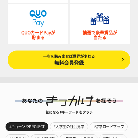
QUOカードPayが
抽選で豪華賞品が
貯まる
当たる
一歩を踏み出せば世界が変わる
無料会員登録
気になる #キーワード をタッチ
#キョーソウPROJECT
#大学生の社会見学
#留学ロードマップ