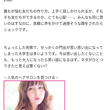
誰もが悩む友だちの作り方。上手く話しかけられるか、そも
そも友だちができるのか、とても心配……。みんなも同じ思
いのはずなのに、気軽に声をかけて迷惑そうな顔をされたら
ショックです。
ちょっとした失敗で、せっかくの門出が苦い思い出になって
しまった大学生は多いようです。今は思い出したくないこと
も、もっと大人になったら笑い話になるはず。ネタがひとつ
できたと思えば悪くない!?
～人気のヘアサロンを見つける～