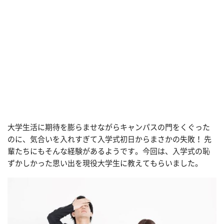
大学生活に期待を膨らませながらキャンパスの門をくぐった
のに、気合いを入れすぎて入学式初日からまさかの失敗！ 先
輩たちにもそんな経験があるようです。今回は、入学式の恥
ずかしかった思い出を現役大学生に教えてもらいました。