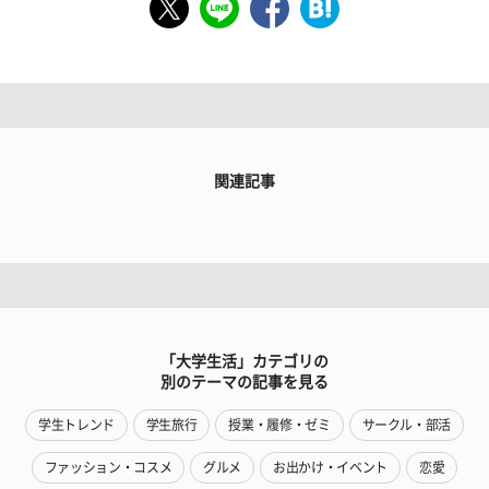
関連記事
「大学生活」カテゴリの
別のテーマの記事を見る
学生トレンド
学生旅行
授業・履修・ゼミ
サークル・部活
ファッション・コスメ
グルメ
お出かけ・イベント
恋愛