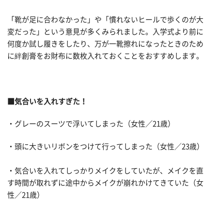
「靴が足に合わなかった」や「慣れないヒールで歩くのが大
変だった」という意見が多くみられました。入学式より前に
何度か試し履きをしたり、万が一靴擦れになったときのため
に絆創膏をお財布に数枚入れておくことをおすすめします。
■気合いを入れすぎた！
・グレーのスーツで浮いてしまった（女性／21歳）
・頭に大きいリボンをつけて行ってしまった（女性／23歳）
・気合いを入れてしっかりメイクをしていたが、メイクを直
す時間が取れずに途中からメイクが崩れかけてきていた（女
性／21歳）