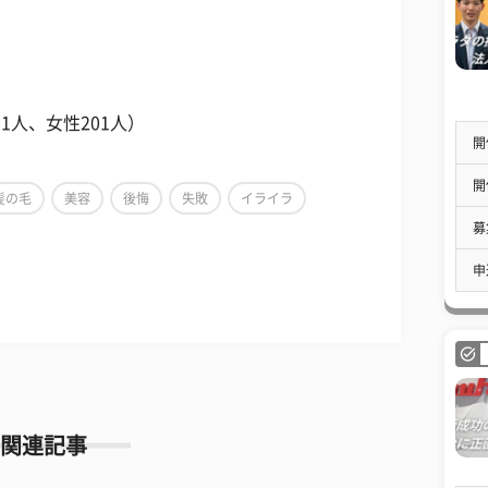
1人、女性201人）
開
開
髪の毛
美容
後悔
失敗
イライラ
募
申
関連記事