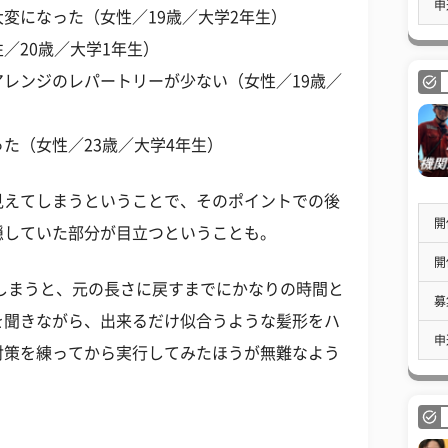
申
変になった（女性／19歳／大学2年生）
／20歳／大学1年生）
レンジのレパートリーが少ない（女性／19歳／
た（女性／23歳／大学4年生）
見えてしまうということで、そのポイントでの後
開
隠していた部分が目立つということも。
開
しまうと、元の長さに戻すまでにかなりの時間と
募
を聞きながら、出来るだけ似合うような髪形をハ
申
対策を練ってから実行してみたほうが無難なよう