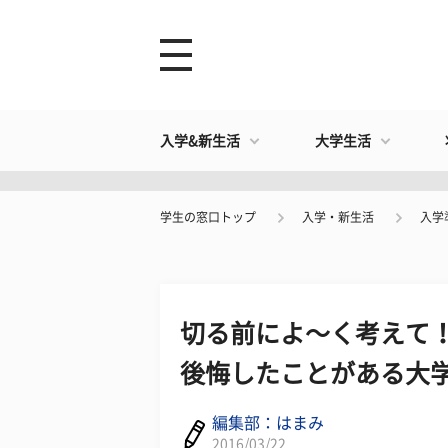
入学&新生活
大学生活
学生の窓口トップ
入学・新生活
入学
切る前によ～く考えて！
後悔したことがある大学
編集部：はまみ
2016/03/22