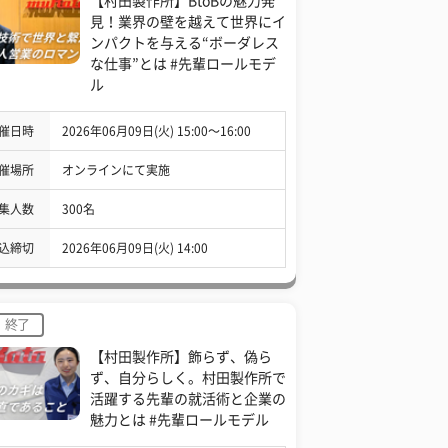
【村田製作所】BtoBの魅力発
見！業界の壁を越えて世界にイ
ンパクトを与える“ボーダレス
な仕事”とは #先輩ロールモデ
ル
催日時
2026年06月09日(火) 15:00〜16:00
催場所
オンラインにて実施
集人数
300名
込締切
2026年06月09日(火) 14:00
終了
【村田製作所】飾らず、偽ら
ず、自分らしく。村田製作所で
活躍する先輩の就活術と企業の
魅力とは #先輩ロールモデル