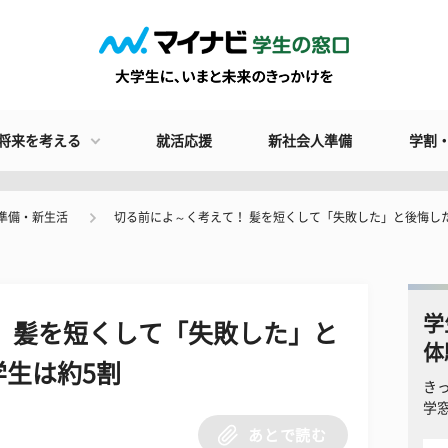
将来を考える
就活応援
新社会人準備
学割
準備・新生活
切る前によ～く考えて！ 髪を短くして「失敗した」と後悔し
学
 髪を短くして「失敗した」と
体
生は約5割
き
学
あとで読む