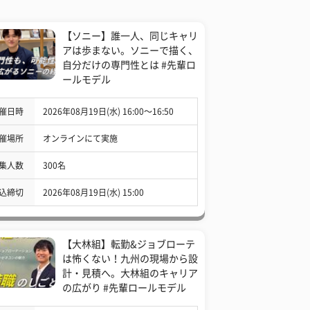
【ソニー】誰一人、同じキャリ
アは歩まない。ソニーで描く、
自分だけの専門性とは #先輩ロ
ールモデル
催日時
2026年08月19日(水) 16:00〜16:50
催場所
オンラインにて実施
集人数
300名
込締切
2026年08月19日(水) 15:00
【大林組】転勤&ジョブローテ
は怖くない！九州の現場から設
計・見積へ。大林組のキャリア
の広がり #先輩ロールモデル