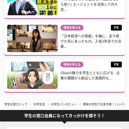
ら前へ! エージェントを活用して内々
定...
PR
将来を考える
「日本経済への貢献」を軸に、走り続
けた先にあったもの。入省3年目での法
案...
PR
将来を考える
Oliveの魅力を学生とともに広げる - 企
業の課題から創出した実践的な...
学生の窓口トップ
大学生活
大学生インタビュー
現役大学生で日本代表！ ハンドボ
学生の窓口会員になってきっかけを探そう！