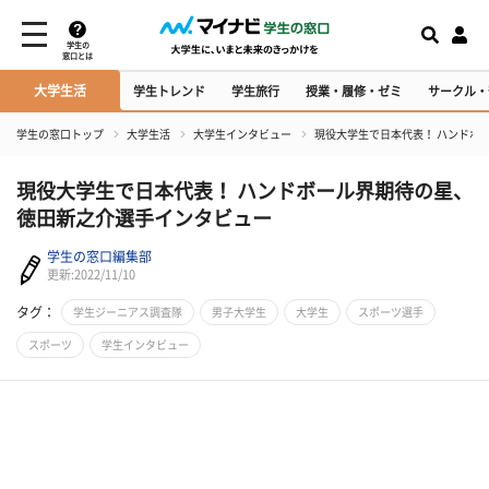
学生の
窓口とは
大学生活
学生トレンド
学生旅行
授業・履修・ゼミ
サークル・
学生の窓口トップ
大学生活
大学生インタビュー
現役大学生で日本代表！ ハンドボ
現役大学生で日本代表！ ハンドボール界期待の星、
徳田新之介選手インタビュー
学生の窓口編集部
更新:2022/11/10
タグ：
学生ジーニアス調査隊
男子大学生
大学生
スポーツ選手
スポーツ
学生インタビュー