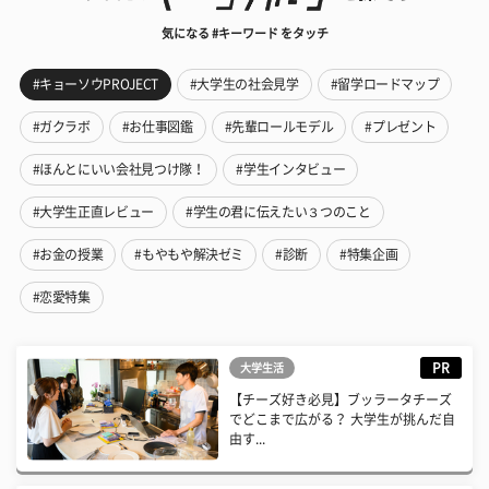
気になる #キーワード をタッチ
#キョーソウPROJECT
#大学生の社会見学
#留学ロードマップ
#ガクラボ
#お仕事図鑑
#先輩ロールモデル
#プレゼント
#ほんとにいい会社見つけ隊！
#学生インタビュー
#大学生正直レビュー
#学生の君に伝えたい３つのこと
#お金の授業
#もやもや解決ゼミ
#診断
#特集企画
#恋愛特集
PR
大学生活
【チーズ好き必見】ブッラータチーズ
でどこまで広がる？ 大学生が挑んだ自
由す...