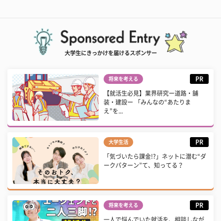
大学生にきっかけを届けるスポンサー
PR
将来を考える
【就活生必見】業界研究ー道路・舗
装・建設ー 「みんなの“あたりま
え”を...
PR
大学生活
「気づいたら課金!?」ネットに潜む“ダ
ークパターン”て、知ってる？
PR
将来を考える
一人で悩んでいた就活を、相談しなが