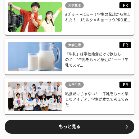
PR
大学生活
#ぎゅ〜〜にゅー！学生の発想から生ま
れた！ Jミルク×キョーソウPROJE...
PR
大学生活
「牛乳」は学校給食だけで飲むも
の？ “牛乳をもっと身近に”――「牛
乳でスマ...
PR
大学生活
給食だけじゃない！ 牛乳をもっと楽
しむアイデア、学生が本気で考えてみ
た
もっと見る