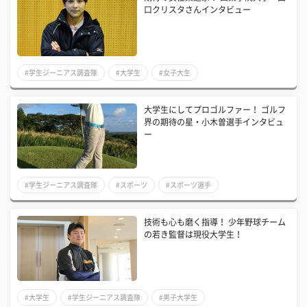
口クリスタさんインタビュー
#学生ジーニアス調査隊
#大学生
#女子大生
大学生にしてプロゴルファー！ ゴルフ
界の期待の星・小木曽選手インタビュ
ー
#学生ジーニアス調査隊
#スポーツ
#スポーツ選手
技術も心も磨く指導！ 少年野球チーム
の若き監督は現役大学生！
#大学生
#学生ジーニアス調査隊
#男子大学生