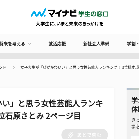
将来を考える
就活応援
新社会人準備
学割
ンド
女子大生が「顔がかわいい」と思う女性芸能人ランキング！ 3位橋本環
学
いい」と思う女性芸能人ランキ
体
位石原さとみ 2ページ目
き
学
あとで読む