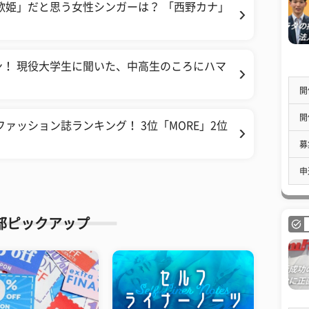
歌姫」だと思う女性シンガーは？ 「西野カナ」
！ 現役大学生に聞いた、中高生のころにハマ
開
開
ァッション誌ランキング！ 3位「MORE」2位
募
申
部ピックアップ