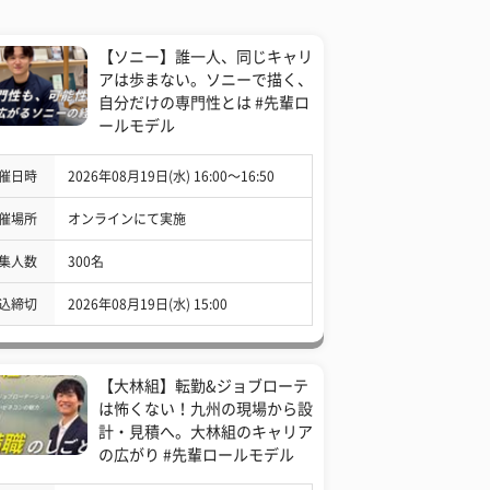
【ソニー】誰一人、同じキャリ
アは歩まない。ソニーで描く、
自分だけの専門性とは #先輩ロ
ールモデル
催日時
2026年08月19日(水) 16:00〜16:50
催場所
オンラインにて実施
集人数
300名
込締切
2026年08月19日(水) 15:00
【大林組】転勤&ジョブローテ
は怖くない！九州の現場から設
計・見積へ。大林組のキャリア
の広がり #先輩ロールモデル