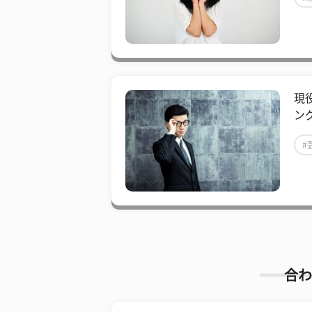
現
ン
#
合わ