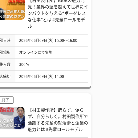
【村田製作所】BtoBの魅力発
見！業界の壁を越えて世界にイ
ンパクトを与える“ボーダレス
な仕事”とは #先輩ロールモデ
ル
催日時
2026年06月09日(火) 15:00〜16:00
催場所
オンラインにて実施
集人数
300名
込締切
2026年06月09日(火) 14:00
終了
【村田製作所】飾らず、偽ら
ず、自分らしく。村田製作所で
活躍する先輩の就活術と企業の
魅力とは #先輩ロールモデル