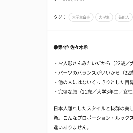
タグ：
大学生白書
大学生
芸能人
●第4位 佐々木希
・お人形さんみたいだから（22歳／
・パーツのバランスがいいから（22
・他の人にはないくっきりとした目鼻
・完璧な顔（21歳／大学3年生／女
日本人離れしたスタイルと抜群の美
希。こんなプロポーション・ルック
違いありません。