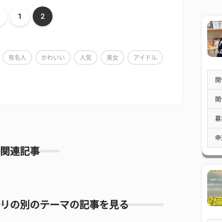
1
2
有名人
かわいい
人気
美女
アイドル
開
開
募
申
関連記事
リの別のテーマの記事を見る