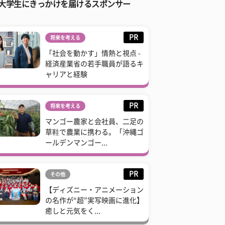
大学生にきっかけを届けるスポンサー
PR
将来を考える
「社会を動かす」情熱と視点 -
経済産業省の若手職員が語るキ
ャリアと経験
PR
将来を考える
マンゴー農家と会社員、二足の
草鞋で農業に携わる。「沖縄ゴ
ールデンマンゴー...
PR
その他
【ディズニー・アニメーション
の名作が“超”実写映画に進化】
癒しと元気をく...