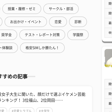
開
授業・履修・ゼミ
サークル・部活
開
お出かけ・イベント
恋愛
診断
募
申
奨学金
テスト・レポート対策
学園祭
ト体験談
格安SIMしか勝たん！
すすめの記事
開
開
役女子大生に聞いた、顔だけで選ぶイケメン芸能
ランキング！ 3位福山、2位岡田……
募
恋愛
#恋愛トラブル
#大学生