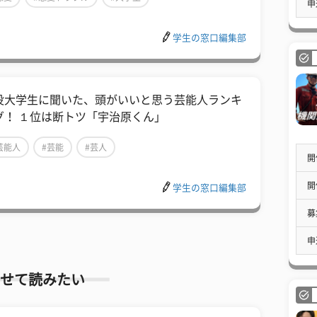
申
学生の窓口編集部
役大学生に聞いた、頭がいいと思う芸能人ランキ
グ！ １位は断トツ「宇治原くん」
芸能人
#芸能
#芸人
開
開
学生の窓口編集部
募
申
せて読みたい