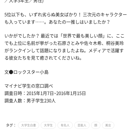
／大学3年生／男性)
5位以下も、いずれ劣らぬ美女ばかり！ 三次元のキャラクター
も入っています……。あなたの一推しはいましたか？
いかがでしたか？ 最近では「世界で最も美しい顔」に、ここ
でも上位に名前が挙がった石原さとみや佐々木希、桐谷美玲
がランクインして話題になりましたよね。メディアで活躍す
る彼女たちを見て癒されてくださいね。
文●ロックスター小島
マイナビ学生の窓口調べ
調査日時：2015年1月7日~2016年1月15日
調査人数：男子学生230人
タグ：
大学生白書
大学生
有名人
芸能人
顔
美女