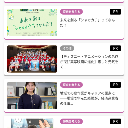
PR
将来を考える
未来を創る「シャカカチ」ってなん
だ？
PR
その他
【ディズニー・アニメーションの名作
が“超”実写映画に進化】癒しと元気を
く...
PR
将来を考える
地域での農作業がキャリアの原点に
──現場で学んだ経験が、経済産業省
の仕事...
PR
将来を考える