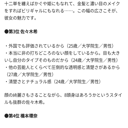
十二単を纏えばかぐや姫にもなれて、金髪と濃い目のメイク
をすればビリギャルにもなれる……。この幅の広さこそが、
彼女の魅力です。
●第3位 佐々木希
・外国でも評価されているから（25歳／大学院生／男性）
・本当に非の打ちどころのない顔をしているから。目も大き
いし自分のタイプそのものだから（24歳／大学院生／男性）
・他の芸能人とくらべて圧倒的な透明感と清楚さがあるから
（27歳／大学院生／男性）
・清楚さとナチュラル感（24歳／大学院生／男性）
顔の綺麗さもさることながら、8頭身はあろうかというスタイ
ルも抜群の佐々木希。
●第4位 橋本環奈