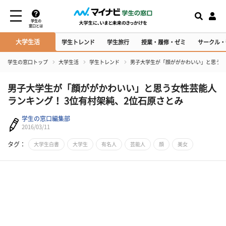
学生の
窓口とは
大学生活
学生トレンド
学生旅行
授業・履修・ゼミ
サークル・
学生の窓口トップ
大学生活
学生トレンド
男子大学生が「顔ががかわいい」と思う女
男子大学生が「顔ががかわいい」と思う女性芸能人
ランキング！ 3位有村架純、2位石原さとみ
学生の窓口編集部
2016/03/11
タグ：
大学生白書
大学生
有名人
芸能人
顔
美女