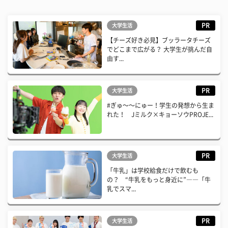
PR
大学生活
【チーズ好き必見】ブッラータチーズ
でどこまで広がる？ 大学生が挑んだ自
由す...
PR
大学生活
#ぎゅ〜〜にゅー！学生の発想から生ま
れた！ Jミルク×キョーソウPROJE...
PR
大学生活
「牛乳」は学校給食だけで飲むも
の？ “牛乳をもっと身近に”――「牛
乳でスマ...
PR
大学生活