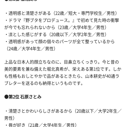
・透明感と清楚さがある（22歳／短大・専門学校生／男性）
・ドラマ『野ブタをプロデュース。』で初めて見た時の衝撃
が今でも忘れられないから（23歳／大学4年生／男性）
・凛とした感じがする（20歳以下／大学2年生／男性）
・透明感があって顔の個々のパーツが全て整っているから
（24歳／大学4年生／男性）
上品な日本人的顔立ちなのに、目鼻立ちくっきり。今と昔の
美的要素を兼ね備えた堀北真希が、栄えある第1位です。しか
も性格もおしとやかで品があるときたら、山本耕史が40通ラ
ブレターを送るのも納得というものです。
●第2位 石原さとみ
・清楚さとかわいらしさがあるから（20歳以下／大学2年生／
男性）
・唇が好き（21歳／大学4年生／男性）