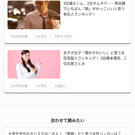
3位福士くん、2位キムタク……男目線
でいちばん「顔」がかっこいいと思う
有名人ランキング！
#大学生白書
#大学生
#男子大学生
女子大生が「顔がかわいい」と思う女
性芸能人ランキング！ 3位橋本環奈、2
位石原さとみ
#大学生白書
#大学生
#芸能人
合わせて読みたい
大学生世代のカリスマはこの人！ 「歌姫」だと思う女性シンガーは？