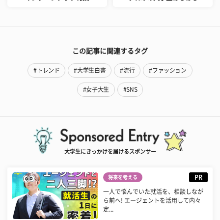
この記事に関連するタグ
#トレンド
#大学生白書
#流行
#ファッション
#女子大生
#SNS
大学生にきっかけを届けるスポンサー
PR
将来を考える
一人で悩んでいた就活を、相談しなが
ら前へ! エージェントを活用して内々
定...