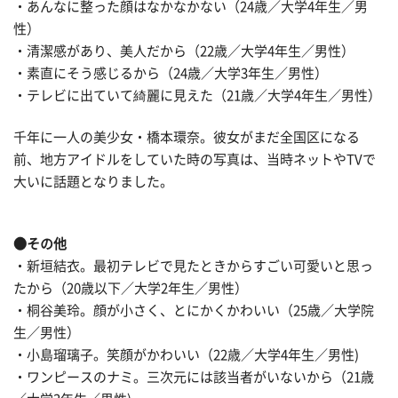
・あんなに整った顔はなかなかない（24歳／大学4年生／男
性）
・清潔感があり、美人だから（22歳／大学4年生／男性）
・素直にそう感じるから（24歳／大学3年生／男性）
・テレビに出ていて綺麗に見えた（21歳／大学4年生／男性）
千年に一人の美少女・橋本環奈。彼女がまだ全国区になる
前、地方アイドルをしていた時の写真は、当時ネットやTVで
大いに話題となりました。
●その他
・新垣結衣。最初テレビで見たときからすごい可愛いと思っ
たから（20歳以下／大学2年生／男性）
・桐谷美玲。顔が小さく、とにかくかわいい（25歳／大学院
生／男性）
・小島瑠璃子。笑顔がかわいい（22歳／大学4年生／男性)
・ワンピースのナミ。三次元には該当者がいないから（21歳