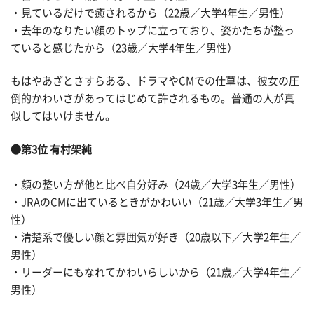
・見ているだけで癒されるから（22歳／大学4年生／男性）
・去年のなりたい顔のトップに立っており、姿かたちが整っ
ていると感じたから（23歳／大学4年生／男性）
もはやあざとさすらある、ドラマやCMでの仕草は、彼女の圧
倒的かわいさがあってはじめて許されるもの。普通の人が真
似してはいけません。
●第3位 有村架純
・顔の整い方が他と比べ自分好み（24歳／大学3年生／男性）
・JRAのCMに出ているときがかわいい（21歳／大学3年生／男
性）
・清楚系で優しい顔と雰囲気が好き（20歳以下／大学2年生／
男性）
・リーダーにもなれてかわいらしいから（21歳／大学4年生／
男性）