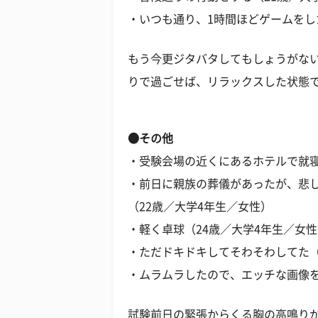
・いつも通り、1時間ほどゲームをし
もう今更ジタバタしてもしょうがない
りで過ごせば、リラックスした状態
●その他
・受験会場の近くにあるホテルで就寝
・前日に親族の葬儀があったが、悲
（22歳／大学4年生／女性）
・軽く卓球（24歳／大学4年生／女
・ただドキドキしてそわそわしてた（
・ムラムラしたので、エッチな画像を
試験前日の緊張からくる胸の高鳴り