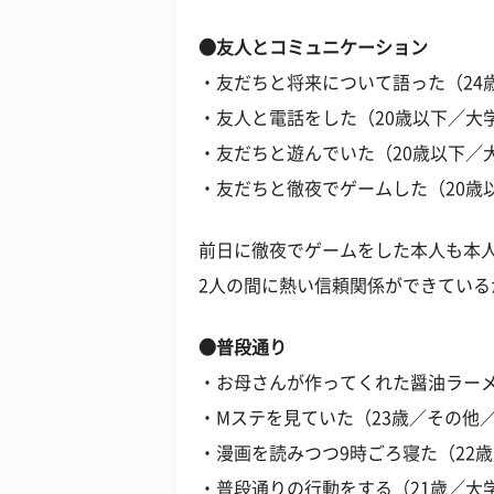
●友人とコミュニケーション
・友だちと将来について語った（24
・友人と電話をした（20歳以下／大
・友だちと遊んでいた（20歳以下／
・友だちと徹夜でゲームした（20歳
前日に徹夜でゲームをした本人も本
2人の間に熱い信頼関係ができている
●普段通り
・お母さんが作ってくれた醤油ラーメ
・Mステを見ていた（23歳／その他
・漫画を読みつつ9時ごろ寝た（22
・普段通りの行動をする（21歳／大