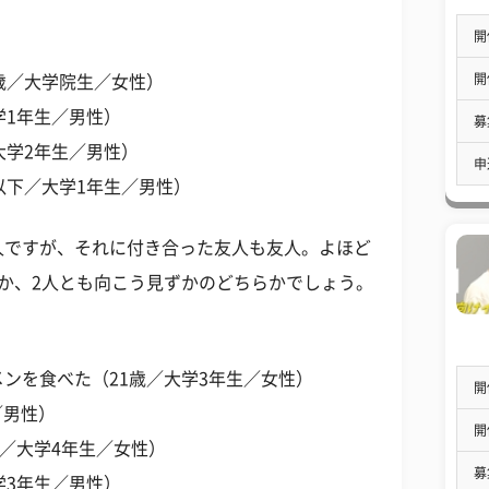
開
開
歳／大学院生／女性）
学1年生／男性）
募
大学2年生／男性）
申
以下／大学1年生／男性）
人ですが、それに付き合った友人も友人。よほど
か、2人とも向こう見ずかのどちらかでしょう。
ンを食べた（21歳／大学3年生／女性）
開
／男性）
開
歳／大学4年生／女性）
募
学3年生／男性）