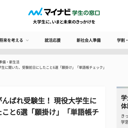
将来を考える
就活応援
新社会人準備
学割
準備・新生活
学生に聞いた、受験前日にしたこと6選「願掛け」「単語帳チェック」
学
んばれ受験生！ 現役大学生に
体
たこと6選「願掛け」「単語帳チ
き
学