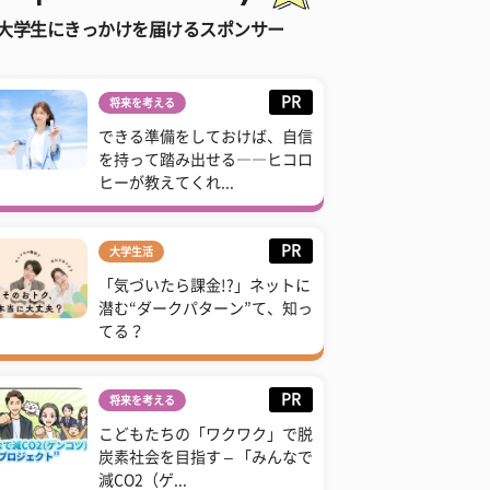
大学生にきっかけを届けるスポンサー
PR
将来を考える
できる準備をしておけば、自信
を持って踏み出せる――ヒコロ
ヒーが教えてくれ...
PR
大学生活
「気づいたら課金!?」ネットに
潜む“ダークパターン”て、知っ
てる？
PR
将来を考える
こどもたちの「ワクワク」で脱
炭素社会を目指す – 「みんなで
減CO2（ゲ...