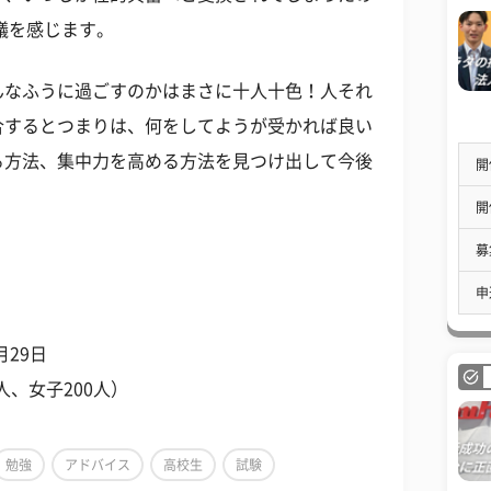
議を感じます。
んなふうに過ごすのかはまさに十人十色！人それ
合するとつまりは、何をしてようが受かれば良い
る方法、集中力を高める方法を見つけ出して今後
開
開
募
申
月29日
人、女子200人）
勉強
アドバイス
高校生
試験