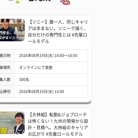
【ソニー】誰一人、同じキャリ
アは歩まない。ソニーで描く、
自分だけの専門性とは #先輩ロ
ールモデル
催日時
2026年08月19日(水) 16:00〜16:50
催場所
オンラインにて実施
集人数
300名
込締切
2026年08月19日(水) 15:00
【大林組】転勤&ジョブローテ
は怖くない！九州の現場から設
計・見積へ。大林組のキャリア
の広がり #先輩ロールモデル