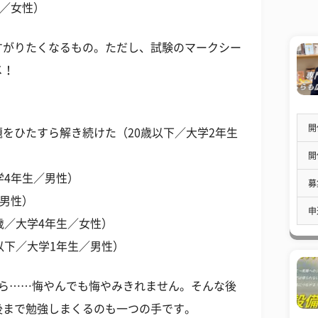
生／女性）
すがりたくなるもの。ただし、試験のマークシー
メ！
開
をひたすら解き続けた（20歳以下／大学2年生
開
学4年生／男性）
募
／男性）
申
歳／大学4年生／女性）
以下／大学1年生／男性）
たら……悔やんでも悔やみきれません。そんな後
後まで勉強しまくるのも一つの手です。