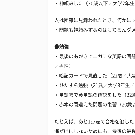
・神頼みした（20歳以下／大学2年
人は困難に見舞われたとき、何かに
ト問題も神頼みするのはもちろんダ
●勉強
・最後のあがきでニガテな英語の問題
／男性）
・暗記カードで見直した（22歳／大
・ひたすら勉強（21歳／大学3年生
・単語帳で英単語の確認をした（22
・赤本の間違えた問題の復習（20歳
たとえば、あと1点差で合格を逃し
悔だけはしないためにも、最後の最