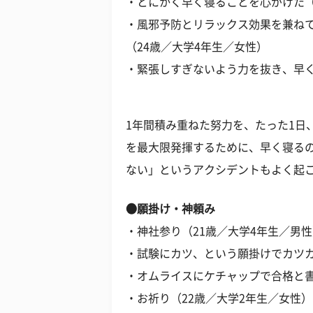
・とにかく早く寝ることを心がけた（
・風邪予防とリラックス効果を兼ね
（24歳／大学4年生／女性）
・緊張しすぎないよう力を抜き、早く
1年間積み重ねた努力を、たった1日
を最大限発揮するために、早く寝る
ない」というアクシデントもよく起
●願掛け・神頼み
・神社参り（21歳／大学4年生／男
・試験にカツ、という願掛けでカツカ
・オムライスにケチャップで合格と書
・お祈り（22歳／大学2年生／女性）