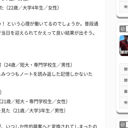
申
た（22歳／大学4年生／女性）
！ という心理が働いてるのでしょうか。普段通
で当日を迎えられてかえって良い結果が出そう。
（24歳／短大・専門学校生／男性）
開
しみつつもノートを読み返した記憶しかないた
開
募
性）
21歳／短大・専門学校生／女性）
申
見た（21歳／大学3年生／男性）
が、いつしか性的興奮へと変換されてしまったの