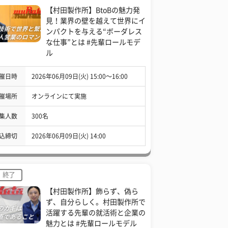
【村田製作所】BtoBの魅力発
見！業界の壁を越えて世界にイ
ンパクトを与える“ボーダレス
な仕事”とは #先輩ロールモデ
ル
催日時
2026年06月09日(火) 15:00〜16:00
催場所
オンラインにて実施
集人数
300名
込締切
2026年06月09日(火) 14:00
終了
【村田製作所】飾らず、偽ら
ず、自分らしく。村田製作所で
活躍する先輩の就活術と企業の
魅力とは #先輩ロールモデル