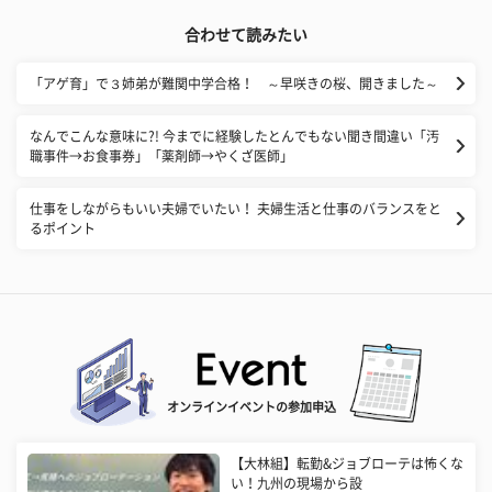
合わせて読みたい
「アゲ育」で３姉弟が難関中学合格！ ～早咲きの桜、開きました～
なんでこんな意味に?! 今までに経験したとんでもない聞き間違い「汚
職事件→お食事券」「薬剤師→やくざ医師」
仕事をしながらもいい夫婦でいたい！ 夫婦生活と仕事のバランスをと
るポイント
オンラインイベントの参加申込
【大林組】転勤&ジョブローテは怖くな
い！九州の現場から設