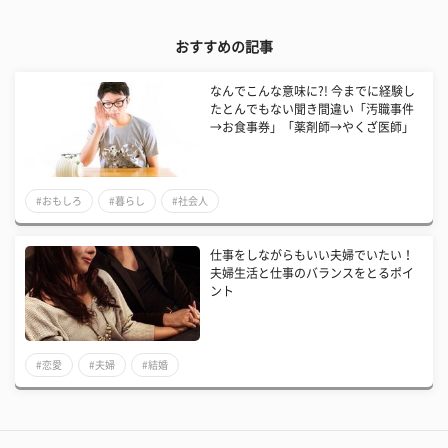
おすすめの記事
なんでこんな意味に?! 今までに経験し
たとんでもない聞き間違い「汚職事件
→お食事券」「薬剤師→やくざ医師」
#おもしろ
#暮らし
#社会人
仕事をしながらもいい夫婦でいたい！
夫婦生活と仕事のバランスをとるポイ
ント
#恋愛
#夫婦
#結婚