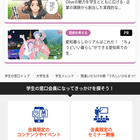
Oliveの魅力を学生とともに広げる - 企
業の課題から創出した実践的な...
PR
将来を考える
愛知暮らしのリアルはこれだ！ “ちょ
うどいい暮らし”ができる愛知県での
生...
学生の窓口トップ
大学生活
学生トレンド
間違いだらけの歌「うれしいひなまつり」
学生の窓口会員になってきっかけを探そう！
会員限定の
会員限定の
コンテンツやイベント
セミナー開催