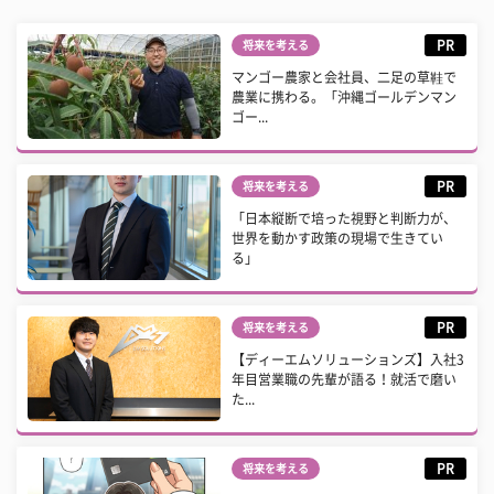
PR
将来を考える
マンゴー農家と会社員、二足の草鞋で
農業に携わる。「沖縄ゴールデンマン
ゴー...
PR
将来を考える
「日本縦断で培った視野と判断力が、
世界を動かす政策の現場で生きてい
る」
PR
将来を考える
【ディーエムソリューションズ】入社3
年目営業職の先輩が語る！就活で磨い
た...
PR
将来を考える