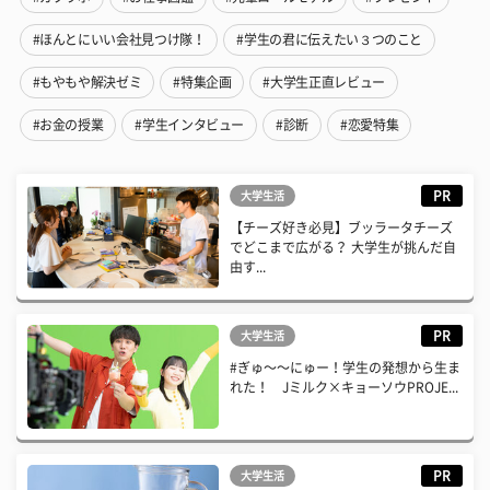
#ほんとにいい会社見つけ隊！
#学生の君に伝えたい３つのこと
#もやもや解決ゼミ
#特集企画
#大学生正直レビュー
#お金の授業
#学生インタビュー
#診断
#恋愛特集
PR
大学生活
【チーズ好き必見】ブッラータチーズ
でどこまで広がる？ 大学生が挑んだ自
由す...
PR
大学生活
#ぎゅ〜〜にゅー！学生の発想から生ま
れた！ Jミルク×キョーソウPROJE...
PR
大学生活