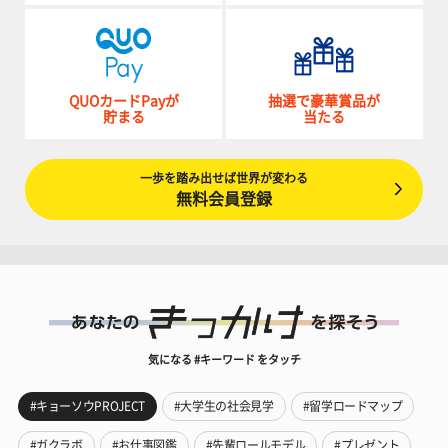
QUOカードPayが
抽選で豪華賞品が
貯まる
当たる
一歩を踏み出せば世界が変わる
無料会員登録
気になる #キーワード をタッチ
#キョーソウPROJECT
#大学生の社会見学
#留学ロードマップ
#ガクラボ
#お仕事図鑑
#先輩ロールモデル
#プレゼント