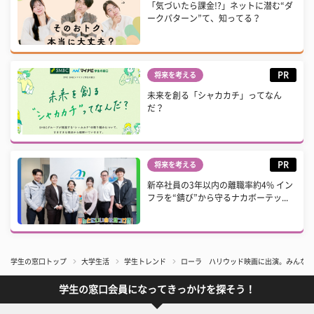
「気づいたら課金!?」ネットに潜む“ダ
ークパターン”て、知ってる？
PR
将来を考える
未来を創る「シャカカチ」ってなん
だ？
PR
将来を考える
新卒社員の3年以内の離職率約4% イン
フラを“錆び”から守るナカボーテッ...
学生の窓口トップ
大学生活
学生トレンド
ローラ ハリウッド映画に出演。みんなと
学生の窓口会員になってきっかけを探そう！