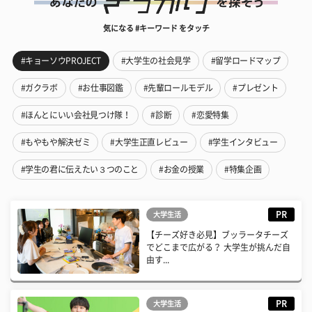
気になる #キーワード をタッチ
#キョーソウPROJECT
#大学生の社会見学
#留学ロードマップ
#ガクラボ
#お仕事図鑑
#先輩ロールモデル
#プレゼント
#ほんとにいい会社見つけ隊！
#診断
#恋愛特集
#もやもや解決ゼミ
#大学生正直レビュー
#学生インタビュー
#学生の君に伝えたい３つのこと
#お金の授業
#特集企画
PR
大学生活
【チーズ好き必見】ブッラータチーズ
でどこまで広がる？ 大学生が挑んだ自
由す...
PR
大学生活