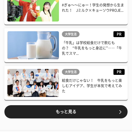
#ぎゅ〜〜にゅー！学生の発想から生ま
れた！ Jミルク×キョーソウPROJE...
PR
大学生活
「牛乳」は学校給食だけで飲むも
の？ “牛乳をもっと身近に”――「牛
乳でスマ...
PR
大学生活
給食だけじゃない！ 牛乳をもっと楽
しむアイデア、学生が本気で考えてみ
た
もっと見る