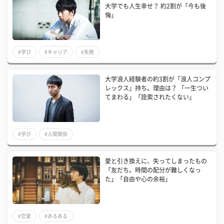
大学でも人生幸せ？ 約2割が「今も後
悔」
#学び
#キャリア
#失敗
大学浪人経験者の約3割が「浪人コンプ
レックス」持ち。理由は？ 「一生つい
てまわる」「詮索されたくない」
#学び
#人間関係
愛と引き換えに、失ってしまったもの
「友だち。時間の配分が難しくなっ
た」「自由や心の余裕」
#恋愛
#あるある