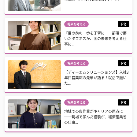
PR
将来を考える
「目の前の一歩を丁寧に──部活で磨
いたタフネスが、国の未来を考える仕
事に...
PR
将来を考える
【ディーエムソリューションズ】入社3
年目営業職の先輩が語る！就活で磨い
た...
PR
将来を考える
地域での農作業がキャリアの原点に
──現場で学んだ経験が、経済産業省
の仕事...