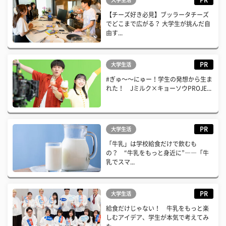
PR
大学生活
【チーズ好き必見】ブッラータチーズ
でどこまで広がる？ 大学生が挑んだ自
由す...
PR
大学生活
#ぎゅ〜〜にゅー！学生の発想から生ま
れた！ Jミルク×キョーソウPROJE...
PR
大学生活
「牛乳」は学校給食だけで飲むも
の？ “牛乳をもっと身近に”――「牛
乳でスマ...
PR
大学生活
給食だけじゃない！ 牛乳をもっと楽
しむアイデア、学生が本気で考えてみ