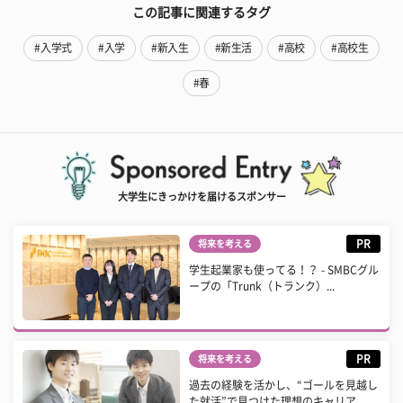
この記事に関連するタグ
#入学式
#入学
#新入生
#新生活
#高校
#高校生
#春
大学生にきっかけを届けるスポンサー
PR
将来を考える
学生起業家も使ってる！？ - SMBCグル
ープの「Trunk（トランク）...
PR
将来を考える
過去の経験を活かし、“ゴールを見越し
た就活”で見つけた理想のキャリア