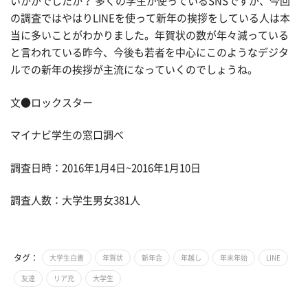
いかがでしたか？ 多くの学生が使っているSNSですが、今回
の調査ではやはりLINEを使って新年の挨拶をしている人は本
当に多いことがわかりました。年賀状の数が年々減っている
と言われている昨今、今後も若者を中心にこのようなデジタ
ルでの新年の挨拶が主流になっていくのでしょうね。
文●ロックスター
マイナビ学生の窓口調べ
調査日時：2016年1月4日~2016年1月10日
調査人数：大学生男女381人
タグ：
大学生白書
年賀状
新年会
年越し
年末年始
LINE
友達
リア充
大学生