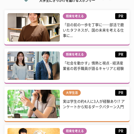
大学生にきっかけを届けるスポンサー
PR
将来を考える
「目の前の一歩を丁寧に──部活で磨
いたタフネスが、国の未来を考える仕
事に...
PR
将来を考える
「社会を動かす」情熱と視点 - 経済産
業省の若手職員が語るキャリアと経験
PR
大学生活
実は学生の約4人に3人が経験あり!? ア
ンケートから知るダークパターン入門
PR
将来を考える