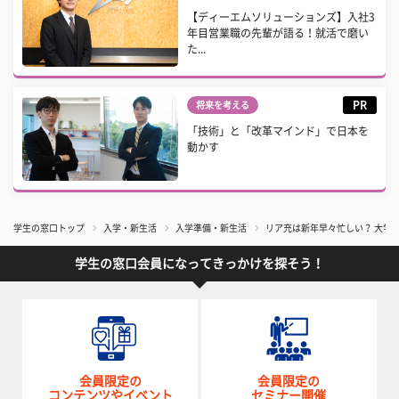
【ディーエムソリューションズ】入社3
年目営業職の先輩が語る！就活で磨い
た...
PR
将来を考える
「技術」と「改革マインド」で日本を
動かす
学生の窓口トップ
入学・新生活
入学準備・新生活
リア充は新年早々忙しい？ 大学生
学生の窓口会員になってきっかけを探そう！
会員限定の
会員限定の
コンテンツやイベント
セミナー開催