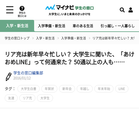
学生の
窓口とは
入学・新生活
入学準備・新生活
車のある生活
引っ越し・一人暮らし
学生の窓口トップ
入学・新生活
入学準備・新生活
リア充は新年早々忙しい？ 大学生
リア充は新年早々忙しい？ 大学生に聞いた、「あけ
おめLINE」って何通来た？ 50通以上の人も……
学生の窓口編集部
2016/01/12
タグ：
大学生白書
年賀状
新年会
年越し
年末年始
LINE
友達
リア充
大学生