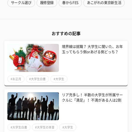
サークル選び
履修登録
春からFES
あこがれの東京新生活
おすすめの記事
境界線は就職？ 大学生に聞いた、お年
玉ってもらう側orあげる側どっち？
#お正月
#大学生白書
#大学生
リア充多し！ 半数の大学生が所属サー
クルに「満足」！ 不満がある人は2割
#大学生白書
#大学生の本音
#大学生