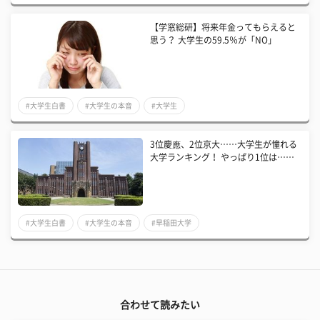
【学窓総研】将来年金ってもらえると
思う？ 大学生の59.5％が「NO」
#大学生白書
#大学生の本音
#大学生
3位慶應、2位京大……大学生が憧れる
大学ランキング！ やっぱり1位は……
#大学生白書
#大学生の本音
#早稲田大学
合わせて読みたい