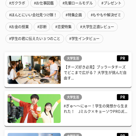
#ガクラボ
#お仕事図鑑
#先輩ロールモデル
#プレゼント
#ほんとにいい会社見つけ隊！
#特集企画
#もやもや解決ゼミ
#お金の授業
#診断
#恋愛特集
#大学生正直レビュー
#学生の君に伝えたい３つのこと
#学生インタビュー
PR
大学生活
【チーズ好き必見】ブッラータチーズ
でどこまで広がる？ 大学生が挑んだ自
由す...
PR
大学生活
#ぎゅ〜〜にゅー！学生の発想から生ま
れた！ Jミルク×キョーソウPROJE...
PR
大学生活