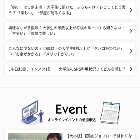
「嫌い」は１割未満！ 大学生に聞いた、ぶっちゃけテレビってどう思
う？ 「楽しい」「部屋が明るくなる」
興味なしが多数派!? 大学生の半数以上が将棋のルールすら知らない！
「古臭い」「複雑で難しい」
こんなに少ないの!? 20歳以上の大学生9割以上が「タバコ吸わない」
→「お金がかかる」「メリットがない」
LINEは8割、インスタ1割……大学生のSNS利用状況ってどんな感じ？
オンラインイベントの参加申込
【大林組】転勤&ジョブローテは怖くな