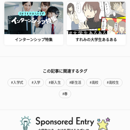
インターンシップ特集
すれみの大学生あるある
この記事に関連するタグ
#入学式
#入学
#新入生
#新生活
#高校
#高校生
#春