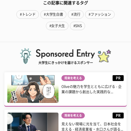
この記事に関連するタグ
#トレンド
#大学生白書
#流行
#ファッション
#女子大生
#SNS
大学生にきっかけを届けるスポンサー
PR
将来を考える
Oliveの魅力を学生とともに広げる - 企
業の課題から創出した実践的な...
PR
将来を考える
見えない現場に光を当て、日本社会を
支える - 経済産業省・水口さんが語る...