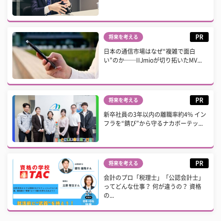
PR
将来を考える
日本の通信市場はなぜ“複雑で面白
い”のか──IIJmioが切り拓いたMV...
PR
将来を考える
新卒社員の3年以内の離職率約4% イン
フラを“錆び”から守るナカボーテッ...
PR
将来を考える
会計のプロ「税理士」「公認会計士」
ってどんな仕事？ 何が違うの？ 資格
の...