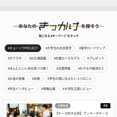
気になる #キーワード をタッチ
#キョーソウPROJECT
#大学生の社会見学
#留学ロードマップ
#ガクラボ
#お仕事図鑑
#先輩ロールモデル
#プレゼント
#ほんとにいい会社見つけ隊！
#恋愛特集
#もやもや解決ゼミ
#お金の授業
#診断
#学生の君に伝えたい３つのこと
#学生インタビュー
#特集企画
#大学生正直レビュー
PR
大学生活
【チーズ好き必見】ブッラータチーズ