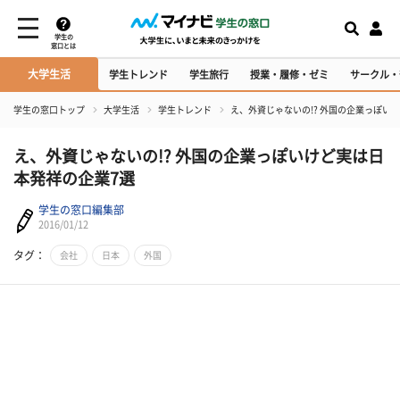
学生の
窓口とは
大学生活
学生トレンド
学生旅行
授業・履修・ゼミ
サークル・
学生の窓口トップ
大学生活
学生トレンド
え、外資じゃないの!? 外国の企業っぽい
え、外資じゃないの!? 外国の企業っぽいけど実は日
本発祥の企業7選
学生の窓口編集部
2016/01/12
タグ：
会社
日本
外国