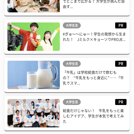
でどこまで広がる？ 大学生が挑んだ自
由す...
PR
大学生活
#ぎゅ〜〜にゅー！学生の発想から生ま
れた！ Jミルク×キョーソウPROJE...
PR
大学生活
「牛乳」は学校給食だけで飲むも
の？ “牛乳をもっと身近に”――「牛
乳でスマ...
PR
大学生活
給食だけじゃない！ 牛乳をもっと楽
しむアイデア、学生が本気で考えてみ
た