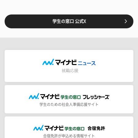
学生の窓口 公式X
学生のための社会人準備応援サイト
合宿免許が申込める情報サイト