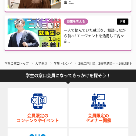
事に...
PR
将来を考える
一人で悩んでいた就活を、相談しなが
ら前へ! エージェントを活用して内々
定...
学生の窓口トップ
大学生活
学生トレンド
3位江戸川区、2位豊島区……1位は断トツ
学生の窓口会員になってきっかけを探そう！
会員限定の
会員限定の
コンテンツやイベント
セミナー開催