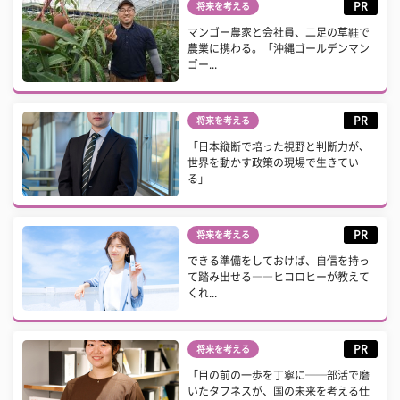
PR
将来を考える
マンゴー農家と会社員、二足の草鞋で
農業に携わる。「沖縄ゴールデンマン
ゴー...
PR
将来を考える
「日本縦断で培った視野と判断力が、
世界を動かす政策の現場で生きてい
る」
PR
将来を考える
できる準備をしておけば、自信を持っ
て踏み出せる――ヒコロヒーが教えて
くれ...
PR
将来を考える
「目の前の一歩を丁寧に──部活で磨
いたタフネスが、国の未来を考える仕