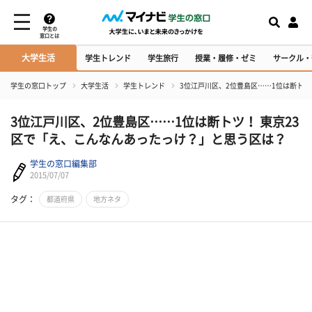
学生の
窓口とは
大学生活
学生トレンド
学生旅行
授業・履修・ゼミ
サークル・
学生の窓口トップ
大学生活
学生トレンド
3位江戸川区、2位豊島区……1位は断トツ
3位江戸川区、2位豊島区……1位は断トツ！ 東京23
区で「え、こんなんあったっけ？」と思う区は？
学生の窓口編集部
2015/07/07
タグ：
都道府県
地方ネタ