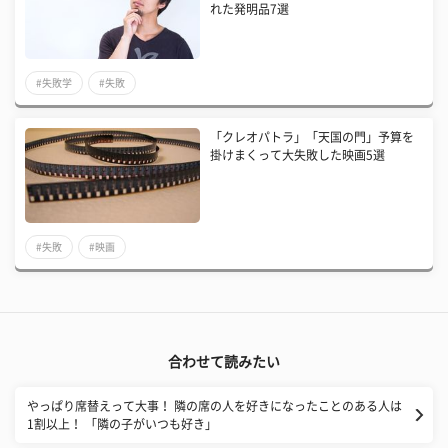
れた発明品7選
#失敗学
#失敗
「クレオパトラ」「天国の門」予算を
掛けまくって大失敗した映画5選
#失敗
#映画
合わせて読みたい
やっぱり席替えって大事！ 隣の席の人を好きになったことのある人は
1割以上！ 「隣の子がいつも好き」