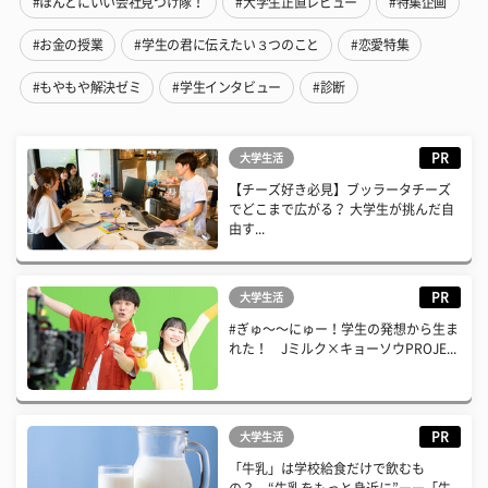
#ほんとにいい会社見つけ隊！
#大学生正直レビュー
#特集企画
#お金の授業
#学生の君に伝えたい３つのこと
#恋愛特集
#もやもや解決ゼミ
#学生インタビュー
#診断
PR
大学生活
【チーズ好き必見】ブッラータチーズ
でどこまで広がる？ 大学生が挑んだ自
由す...
PR
大学生活
#ぎゅ〜〜にゅー！学生の発想から生ま
れた！ Jミルク×キョーソウPROJE...
PR
大学生活
「牛乳」は学校給食だけで飲むも