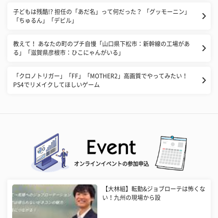
子どもは残酷!? 担任の「あだ名」って何だった？ 「グッモーニン」
「ちゅるん」「デビル」
教えて！ あなたの町のプチ自慢「山口県下松市：新幹線の工場があ
る」「滋賀県彦根市：ひこにゃんがいる」
「クロノトリガー」「FF」「MOTHER2」高画質でやってみたい！
PS4でリメイクしてほしいゲーム
オンラインイベントの参加申込
【大林組】転勤&ジョブローテは怖くな
い！九州の現場から設