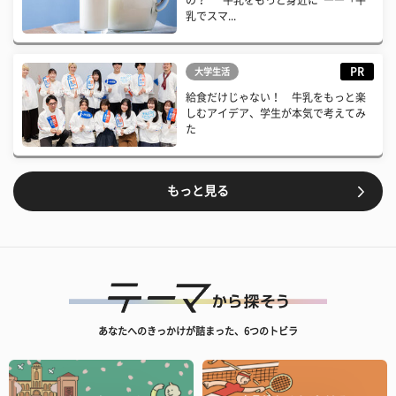
の？ “牛乳をもっと身近に”――「牛
乳でスマ...
PR
大学生活
給食だけじゃない！ 牛乳をもっと楽
しむアイデア、学生が本気で考えてみ
た
もっと見る
あなたへのきっかけが詰まった、6つのトビラ