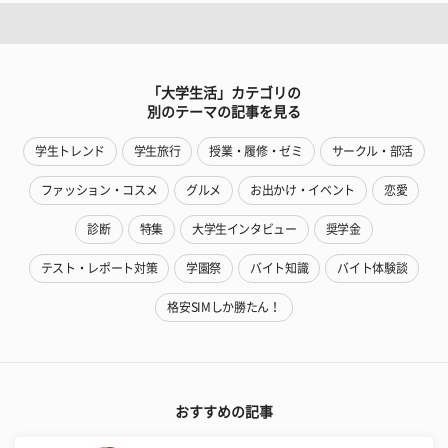
「大学生活」カテゴリの
別のテーマの記事を見る
学生トレンド
学生旅行
授業・履修・ゼミ
サークル・部活
ファッション・コスメ
グルメ
お出かけ・イベント
恋愛
診断
特集
大学生インタビュー
奨学金
テスト・レポート対策
学園祭
バイト知識
バイト体験談
格安SIMしか勝たん！
おすすめの記事