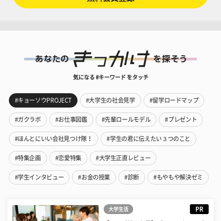
気になる #キーワード をタッチ
#キョーソウPROJECT
#大学生の社会見学
#留学ロードマップ
#ガクラボ
#お仕事図鑑
#先輩ロールモデル
#プレゼント
#ほんとにいい会社見つけ隊！
#学生の君に伝えたい３つのこと
#特集企画
#恋愛特集
#大学生正直レビュー
#学生インタビュー
#お金の授業
#診断
#もやもや解決ゼミ
PR
大学生活