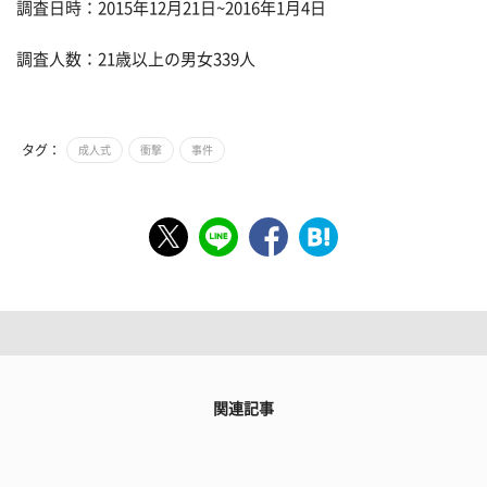
調査日時：2015年12月21日~2016年1月4日
調査人数：21歳以上の男女339人
タグ：
成人式
衝撃
事件
関連記事