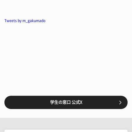
Tweets by m_gakumado
学生の窓口 公式X