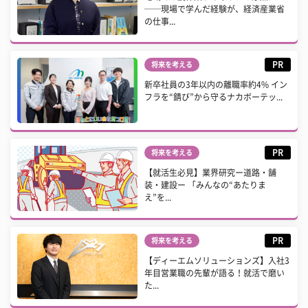
──現場で学んだ経験が、経済産業省
の仕事...
PR
将来を考える
新卒社員の3年以内の離職率約4% イン
フラを“錆び”から守るナカボーテッ...
PR
将来を考える
【就活生必見】業界研究ー道路・舗
装・建設ー 「みんなの“あたりま
え”を...
PR
将来を考える
【ディーエムソリューションズ】入社3
年目営業職の先輩が語る！就活で磨い
た...