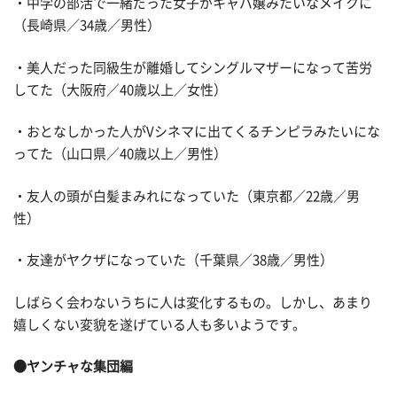
・中学の部活で一緒だった女子がキャバ嬢みたいなメイクに
（長崎県／34歳／男性）
・美人だった同級生が離婚してシングルマザーになって苦労
してた（大阪府／40歳以上／女性）
・おとなしかった人がVシネマに出てくるチンピラみたいにな
ってた（山口県／40歳以上／男性）
・友人の頭が白髪まみれになっていた（東京都／22歳／男
性）
・友達がヤクザになっていた（千葉県／38歳／男性）
しばらく会わないうちに人は変化するもの。しかし、あまり
嬉しくない変貌を遂げている人も多いようです。
●ヤンチャな集団編