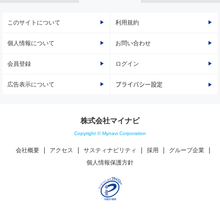
このサイトについて
利用規約
個人情報について
お問い合わせ
会員登録
ログイン
広告表示について
プライバシー設定
株式会社マイナビ
Copyright © Mynavi Corporation
会社概要
アクセス
サスティナビリティ
採用
グループ企業
個人情報保護方針