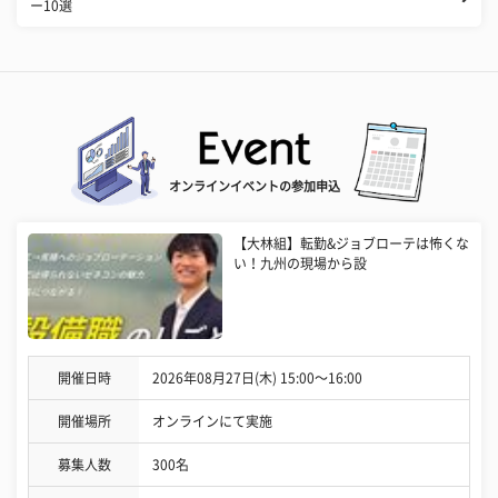
ー10選
オンラインイベントの参加申込
【大林組】転勤&ジョブローテは怖くな
い！九州の現場から設
開催日時
2026年08月27日(木) 15:00〜16:00
開催場所
オンラインにて実施
募集人数
300名