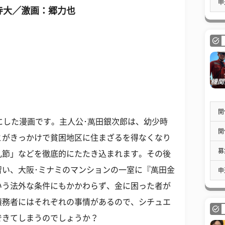
申
寺大／激画：郷力也
開
にした漫画です。主人公･萬田銀次郎は、幼少時
開
とがきっかけで貧困地区に住まざるを得なくなり
募
礼節」などを徹底的にたたき込まれます。その後
習い、大阪･ミナミのマンションの一室に『萬田金
申
いう法外な条件にもかかわらず、金に困った者が
債務者にはそれぞれの事情があるので、シチュエ
できてしまうのでしょうか？