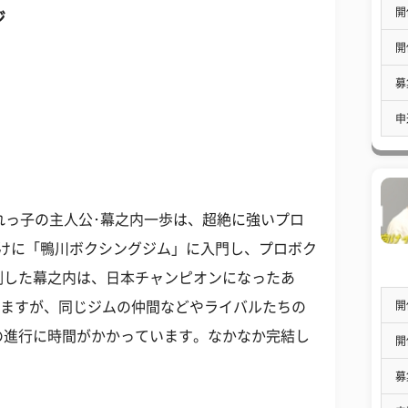
開
ジ
開
募
申
れっ子の主人公･幕之内一歩は、超絶に強いプロ
かけに「鴨川ボクシングジム」に入門し、プロボク
倒した幕之内は、日本チャンピオンになったあ
開
いますが、同じジムの仲間などやライバルたちの
の進行に時間がかかっています。なかなか完結し
開
募