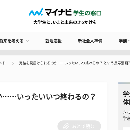
将来を考える
就活応援
新社会人準備
学割
ンド
完結を見届けられるのか……いったいいつ終わるの？ という長寿漫画
学
か……いったいいつ終わるの？
体
き
学
あとで読む