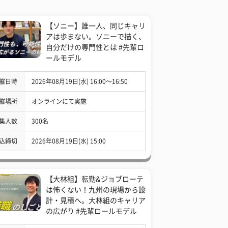
【ソニー】誰一人、同じキャリ
アは歩まない。ソニーで描く、
自分だけの専門性とは #先輩ロ
ールモデル
催日時
2026年08月19日(水) 16:00〜16:50
催場所
オンラインにて実施
集人数
300名
込締切
2026年08月19日(水) 15:00
【大林組】転勤&ジョブローテ
は怖くない！九州の現場から設
計・見積へ。大林組のキャリア
の広がり #先輩ロールモデル