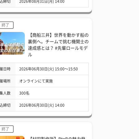
込締切
2026年08月31日(月) 14:00
終了
【商船三井】世界を動かす船の
裏側へ。チームで挑む機関士の
達成感とは？ #先輩ロールモデ
ル
催日時
2026年06月30日(火) 15:00〜15:50
催場所
オンラインにて実施
集人数
300名
込締切
2026年06月30日(火) 14:00
終了
【村田製作所】BtoBの魅力発