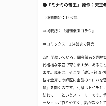
●『ミナミの帝王』 原作：天王
⇒連載開始：1992年
⇒掲載誌：『週刊漫画ゴラク』
⇒コミックス：134巻まで発売
23年間続いている、闇金業者を題材
代裕福な家庭で育ちますが、あるこ
ます。萬田は、そこで「政治･経済･
彼は金貸しの師匠に金融のイロハを
融』を開くのです。利息はトイチと
訪れて……というストーリーです。
ーションが作りやすく、話が次々と