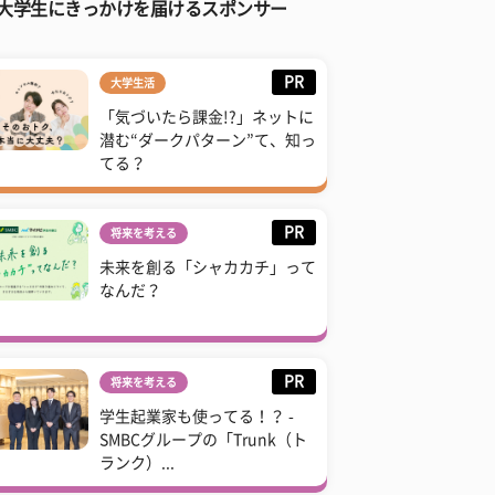
大学生にきっかけを届けるスポンサー
PR
大学生活
「気づいたら課金!?」ネットに
潜む“ダークパターン”て、知っ
てる？
PR
将来を考える
未来を創る「シャカカチ」って
なんだ？
PR
将来を考える
学生起業家も使ってる！？ -
SMBCグループの「Trunk（ト
ランク）...