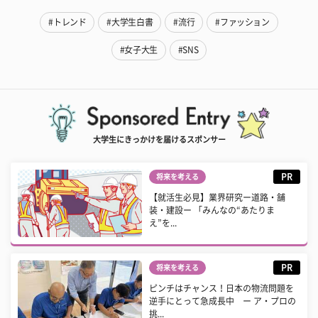
#トレンド
#大学生白書
#流行
#ファッション
#女子大生
#SNS
大学生にきっかけを届けるスポンサー
PR
将来を考える
【就活生必見】業界研究ー道路・舗
装・建設ー 「みんなの“あたりま
え”を...
PR
将来を考える
ピンチはチャンス！日本の物流問題を
逆手にとって急成長中 ー ア・プロの
挑...