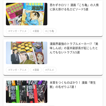
思わずホロリ！ 漫画「こち亀」の人情
に訴え掛ける名エピソード5選
#マンガ・アニメ
#漫画
#こち亀
漫画界最強のトラブルメーカー!? 『美
味しんぼ』の富井副部長が起こしたと
んでもないトラブル5選
#マンガ・アニメ
#漫画
#グルメ
本質をつくものばかり！ 漫画『寄生
獣』の名ぜりふ7選！