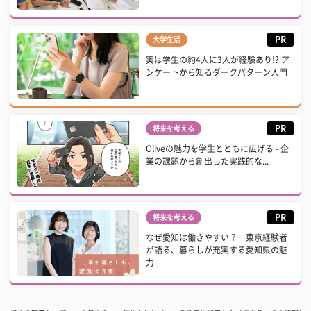
PR
大学生活
実は学生の約4人に3人が経験あり!? ア
ンケートから知るダークパターン入門
PR
将来を考える
Oliveの魅力を学生とともに広げる - 企
業の課題から創出した実践的な...
PR
将来を考える
なぜ愛知は働きやすい？ 東京経験者
が語る、暮らしが充実する愛知県の魅
力