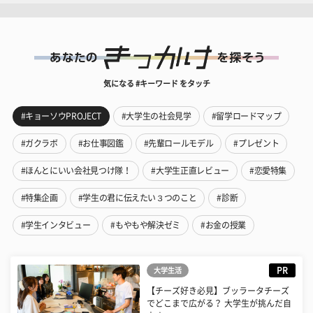
気になる #キーワード をタッチ
#キョーソウPROJECT
#大学生の社会見学
#留学ロードマップ
#ガクラボ
#お仕事図鑑
#先輩ロールモデル
#プレゼント
#ほんとにいい会社見つけ隊！
#大学生正直レビュー
#恋愛特集
#特集企画
#学生の君に伝えたい３つのこと
#診断
#学生インタビュー
#もやもや解決ゼミ
#お金の授業
PR
大学生活
【チーズ好き必見】ブッラータチーズ
でどこまで広がる？ 大学生が挑んだ自