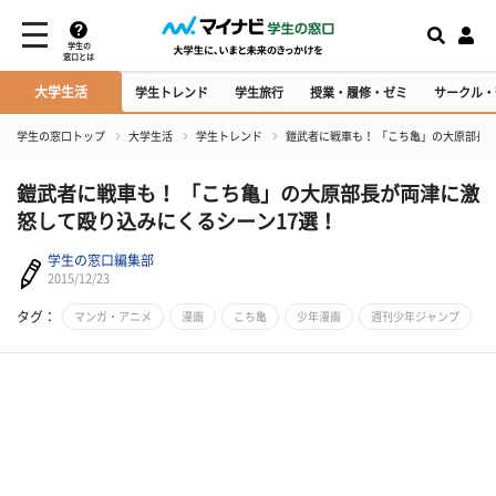
学生の
窓口とは
大学生活
学生トレンド
学生旅行
授業・履修・ゼミ
サークル・
学生の窓口トップ
大学生活
学生トレンド
鎧武者に戦車も！ 「こち亀」の大原部長
鎧武者に戦車も！ 「こち亀」の大原部長が両津に激
怒して殴り込みにくるシーン17選！
学生の窓口編集部
2015/12/23
タグ：
マンガ・アニメ
漫画
こち亀
少年漫画
週刊少年ジャンプ