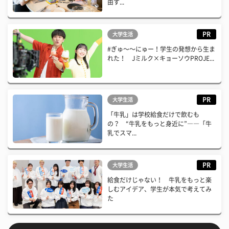
由す...
PR
大学生活
#ぎゅ〜〜にゅー！学生の発想から生ま
れた！ Jミルク×キョーソウPROJE...
PR
大学生活
「牛乳」は学校給食だけで飲むも
の？ “牛乳をもっと身近に”――「牛
乳でスマ...
PR
大学生活
給食だけじゃない！ 牛乳をもっと楽
しむアイデア、学生が本気で考えてみ
た