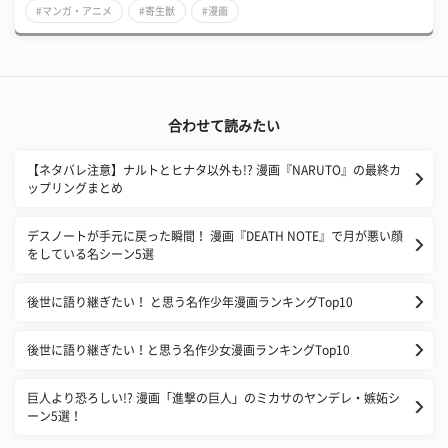
#マンガ・アニメ
#寄生獣
#漫画
合わせて読みたい
【ネタバレ注意】ナルトとヒナタ以外も!? 漫画『NARUTO』の最終カ
ップリングまとめ
デスノートが手元に戻った瞬間！ 漫画『DEATH NOTE』で月が悪い顔
をしている名シーン5選
後世に語り継ぎたい！ と思う名作少年漫画ランキングTop10
後世に語り継ぎたい！と思う名作少女漫画ランキングTop10
巨人より恐ろしい!? 漫画「進撃の巨人」のミカサのヤンデレ・嫉妬シ
ーン5選！