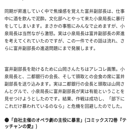
同期が昇進していく中で焦燥感を覚えた富井副部長は、仕事
中に酒を飲んで泥酔。文化部へとやって来た小泉局長に暴行
をしてしまいます。まさかの事態にみんなで止めますが、小
泉局長は当然ながら激怒。実は小泉局長は富井副部長の昇進
を考えてくれていたのですが、この一件でその話は流れ、さ
らに富井副部長の進退問題にまで発展します。
富井副部長を助けるために山岡さんたちはアレコレ画策。小
泉局長と、二都銀行の会長、そして頭取との会食の席に富井
副部長を送り込みます。実は二都銀行の会長と頭取は山岡さ
んとグルで、小泉局長に富井副部長が実は有能ということを
見せつけようとしたのです。結果、作戦は成功し、「部下に
これだけ慕われているのなら」と危機を回避したのでした。
●「自社主催のオペラ劇の主役に暴言」(コミックス72巻『テ
ッチャンの愛』)