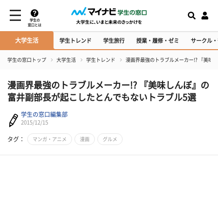
学生の
窓口とは
大学生活
学生トレンド
学生旅行
授業・履修・ゼミ
サークル・
学生の窓口トップ
大学生活
学生トレンド
漫画界最強のトラブルメーカー!? 『美味
漫画界最強のトラブルメーカー!? 『美味しんぼ』の
富井副部長が起こしたとんでもないトラブル5選
学生の窓口編集部
2015/12/15
タグ：
マンガ・アニメ
漫画
グルメ