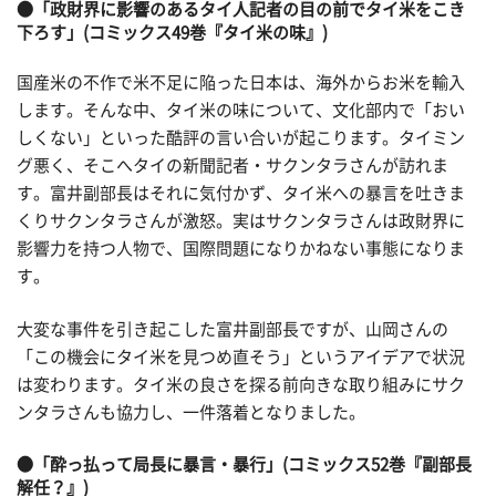
●「政財界に影響のあるタイ人記者の目の前でタイ米をこき
下ろす」(コミックス49巻『タイ米の味』)
国産米の不作で米不足に陥った日本は、海外からお米を輸入
します。そんな中、タイ米の味について、文化部内で「おい
しくない」といった酷評の言い合いが起こります。タイミン
グ悪く、そこへタイの新聞記者・サクンタラさんが訪れま
す。富井副部長はそれに気付かず、タイ米への暴言を吐きま
くりサクンタラさんが激怒。実はサクンタラさんは政財界に
影響力を持つ人物で、国際問題になりかねない事態になりま
す。
大変な事件を引き起こした富井副部長ですが、山岡さんの
「この機会にタイ米を見つめ直そう」というアイデアで状況
は変わります。タイ米の良さを探る前向きな取り組みにサク
ンタラさんも協力し、一件落着となりました。
●「酔っ払って局長に暴言・暴行」(コミックス52巻『副部長
解任？』)