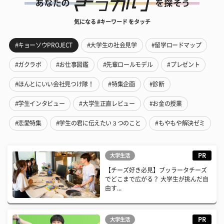
気になる #キーワード をタッチ
#キョーソウPROJECT
#大学生の社会見学
#留学ロードマップ
#ガクラボ
#お仕事図鑑
#先輩ロールモデル
#プレゼント
#ほんとにいい会社見つけ隊！
#特集企画
#診断
#学生インタビュー
#大学生正直レビュー
#お金の授業
#恋愛特集
#学生の君に伝えたい３つのこと
#もやもや解決ゼミ
PR
大学生活
【チーズ好き必見】ブッラータチーズ
でどこまで広がる？ 大学生が挑んだ自
由す...
PR
大学生活