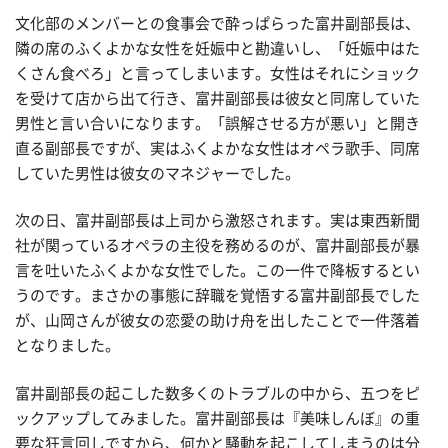
文化部のメンバーとの食事会で酔っぱらった富井副部長は、
隣の席のふくよかな女性を妊娠中と勘違いし、「妊娠中はた
くさん食べろ」と言ってしまいます。女性はそれにショック
を受けて店から出て行き、富井副部長は彼女と同席していた
男性と言い合いになります。「誤解させる方が悪い」と開き
直る副部長ですが、実はふくよかな女性はオペラ歌手、同席
していた男性は彼女のマネジャーでした。
次の日、富井副部長は上司から激怒されます。実は東西新聞
社が関っているオペラの主役を務めるのが、富井副部長が暴
言を吐いたふくよかな女性でした。この一件で降板するとい
うのです。まさかの事態に辞職を覚悟する富井副部長でした
が、山岡さんが彼女の恋愛の助け舟を出したことで一件落着
となりました。
富井副部長の起こした数多くのトラブルの中から、五つをピ
ックアップしてみました。富井副部長は『美味しんぼ』の重
要な狂言回しですから、何かと騒動を起こしてしまうのは分