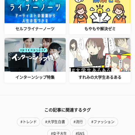
セルフライナーノーツ
もやもや解決ゼミ
インターンシップ特集
すれみの大学生あるある
この記事に関連するタグ
#トレンド
#大学生白書
#流行
#ファッション
#女子大生
#SNS