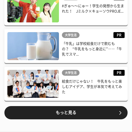
#ぎゅ〜〜にゅー！学生の発想から生ま
れた！ Jミルク×キョーソウPROJE...
PR
大学生活
「牛乳」は学校給食だけで飲むも
の？ “牛乳をもっと身近に”――「牛
乳でスマ...
PR
大学生活
給食だけじゃない！ 牛乳をもっと楽
しむアイデア、学生が本気で考えてみ
た
もっと見る