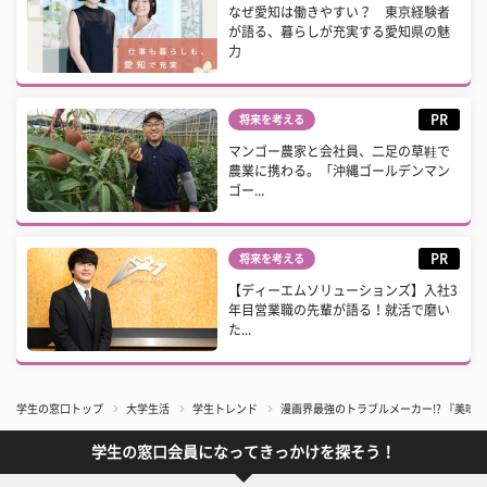
なぜ愛知は働きやすい？ 東京経験者
が語る、暮らしが充実する愛知県の魅
力
PR
将来を考える
マンゴー農家と会社員、二足の草鞋で
農業に携わる。「沖縄ゴールデンマン
ゴー...
PR
将来を考える
【ディーエムソリューションズ】入社3
年目営業職の先輩が語る！就活で磨い
た...
学生の窓口トップ
大学生活
学生トレンド
漫画界最強のトラブルメーカー!? 『美味
学生の窓口会員になってきっかけを探そう！