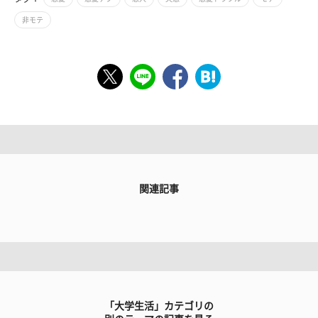
非モテ
関連記事
「大学生活」カテゴリの