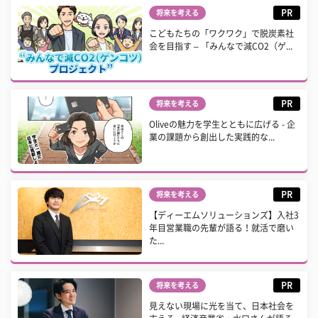
PR
将来を考える
こどもたちの「ワクワク」で脱炭素社
会を目指す – 「みんなで減CO2（ゲ...
PR
将来を考える
Oliveの魅力を学生とともに広げる - 企
業の課題から創出した実践的な...
PR
将来を考える
【ディーエムソリューションズ】入社3
年目営業職の先輩が語る！就活で磨い
た...
PR
将来を考える
見えない現場に光を当て、日本社会を