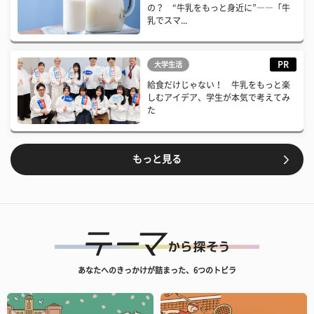
の？ “牛乳をもっと身近に”――「牛
乳でスマ...
PR
大学生活
給食だけじゃない！ 牛乳をもっと楽
しむアイデア、学生が本気で考えてみ
た
もっと見る
あなたへのきっかけが詰まった、6つのトビラ