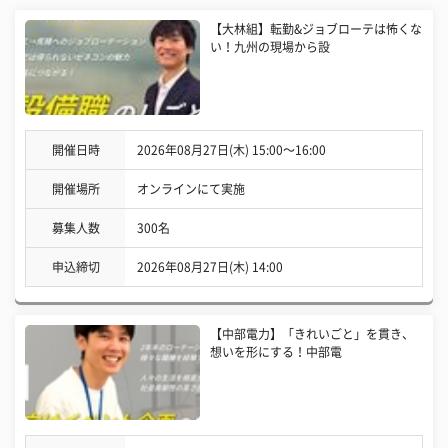
【大林組】転勤&ジョブローテは怖くな
い！九州の現場から設
開催日時
2026年08月27日(木) 15:00〜16:00
開催場所
オンラインにて実施
募集人数
300名
申込締切
2026年08月27日(木) 14:00
【中部電力】「きれいごと」を貫き、
想いを形にする！中部電