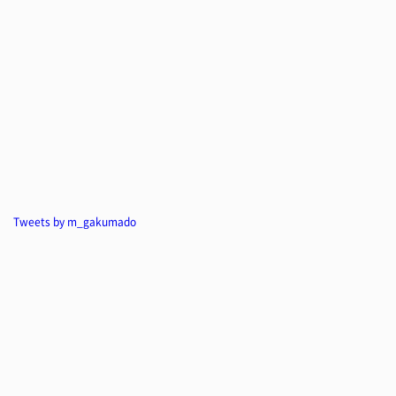
Tweets by m_gakumado