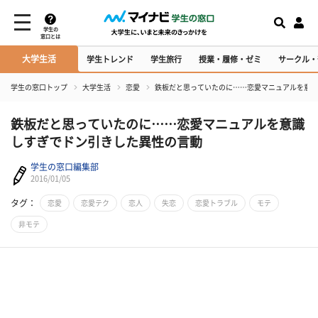
学生の
窓口とは
大学生活
学生トレンド
学生旅行
授業・履修・ゼミ
サークル・
学生の窓口トップ
大学生活
恋愛
鉄板だと思っていたのに……恋愛マニュアルを意識
鉄板だと思っていたのに……恋愛マニュアルを意識
しすぎでドン引きした異性の言動
学生の窓口編集部
2016/01/05
タグ：
恋愛
恋愛テク
恋人
失恋
恋愛トラブル
モテ
非モテ