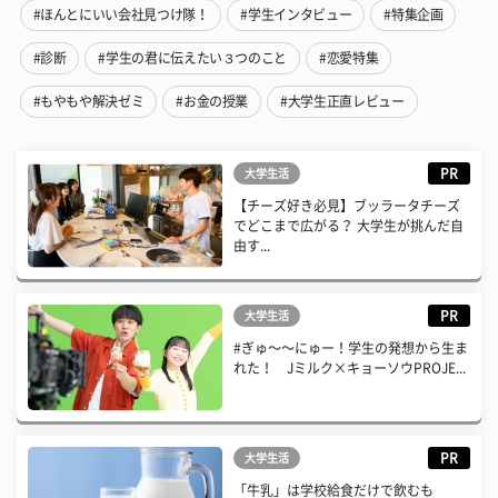
#ほんとにいい会社見つけ隊！
#学生インタビュー
#特集企画
#診断
#学生の君に伝えたい３つのこと
#恋愛特集
#もやもや解決ゼミ
#お金の授業
#大学生正直レビュー
PR
大学生活
【チーズ好き必見】ブッラータチーズ
でどこまで広がる？ 大学生が挑んだ自
由す...
PR
大学生活
#ぎゅ〜〜にゅー！学生の発想から生ま
れた！ Jミルク×キョーソウPROJE...
PR
大学生活
「牛乳」は学校給食だけで飲むも