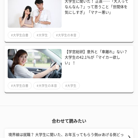
大学生に聞いた！ 正直……「大人って
なんなん？」って思うこと「世間体を
気にしすぎ」「マナー悪い」
#大学生白書
#大学生
#大学生の本音
【学窓総研】意外と「車離れ」ない？
大学生の42.1％が「マイカー欲し
い」！
#大学生白書
#大学生の本音
#大学生
合わせて読みたい
境界線は就職？ 大学生に聞いた、お年玉ってもらう側orあげる側どっ