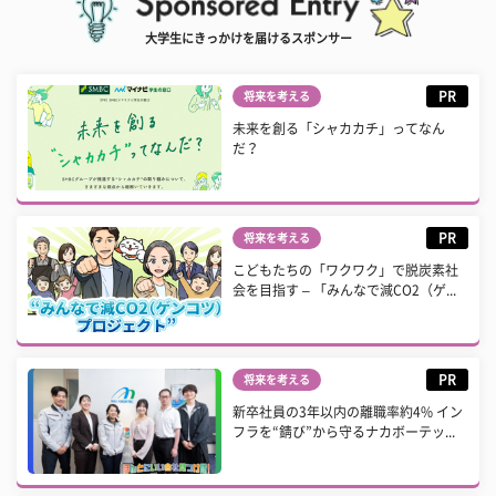
大学生にきっかけを届けるスポンサー
PR
将来を考える
未来を創る「シャカカチ」ってなん
だ？
PR
将来を考える
こどもたちの「ワクワク」で脱炭素社
会を目指す – 「みんなで減CO2（ゲ...
PR
将来を考える
新卒社員の3年以内の離職率約4% イン
フラを“錆び”から守るナカボーテッ...