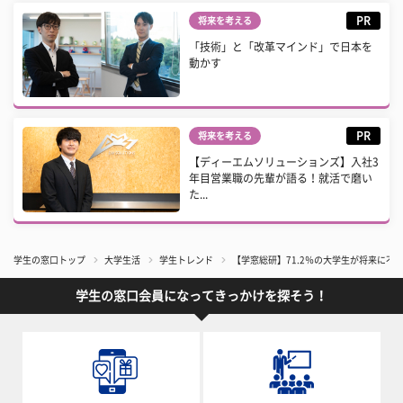
PR
将来を考える
「技術」と「改革マインド」で日本を
動かす
PR
将来を考える
【ディーエムソリューションズ】入社3
年目営業職の先輩が語る！就活で磨い
た...
学生の窓口トップ
大学生活
学生トレンド
【学窓総研】71.2％の大学生が将来に不
学生の窓口会員になってきっかけを探そう！