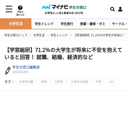
学生の
窓口とは
大学生活
学生トレンド
学生旅行
授業・履修・ゼミ
サークル・
学生の窓口トップ
大学生活
学生トレンド
【学窓総研】71.2％の大学生が将来に不
【学窓総研】71.2％の大学生が将来に不安を抱えて
いると回答！ 就職、結婚、経済的など
学生の窓口編集部
2016/01/03
タグ：
大学生白書
将来
大学生
大学生の本音
不安
大人