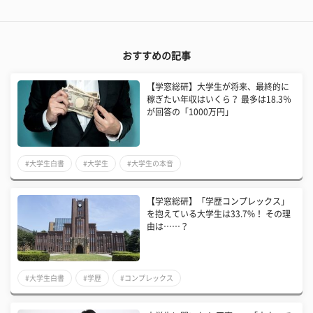
おすすめの記事
【学窓総研】大学生が将来、最終的に
稼ぎたい年収はいくら？ 最多は18.3％
が回答の「1000万円」
#大学生白書
#大学生
#大学生の本音
【学窓総研】「学歴コンプレックス」
を抱えている大学生は33.7%！ その理
由は……？
#大学生白書
#学歴
#コンプレックス