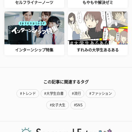
セルフライナーノーツ
もやもや解決ゼミ
インターンシップ特集
すれみの大学生あるある
この記事に関連するタグ
#トレンド
#大学生白書
#流行
#ファッション
#女子大生
#SNS