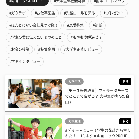
#キョーソウPROJECT
#大学生の社会見学
#留学ロードマップ
#ガクラボ
#お仕事図鑑
#先輩ロールモデル
#プレゼント
#ほんとにいい会社見つけ隊！
#恋愛特集
#診断
#学生の君に伝えたい３つのこと
#もやもや解決ゼミ
#お金の授業
#特集企画
#大学生正直レビュー
#学生インタビュー
PR
大学生活
【チーズ好き必見】ブッラータチーズ
でどこまで広がる？ 大学生が挑んだ自
由す...
PR
大学生活
#ぎゅ〜〜にゅー！学生の発想から生ま
れた！ Jミルク×キョーソウPROJE...