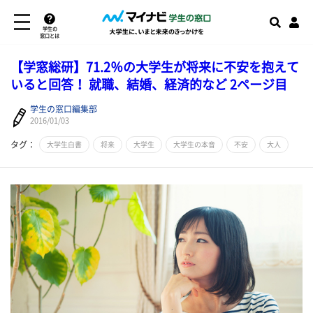
学生の
窓口とは
【学窓総研】71.2％の大学生が将来に不安を抱えて
いると回答！ 就職、結婚、経済的など 2ページ目
学生の窓口編集部
2016/01/03
タグ：
大学生白書
将来
大学生
大学生の本音
不安
大人