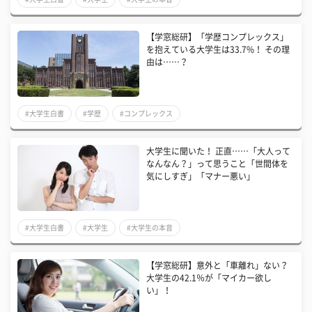
【学窓総研】「学歴コンプレックス」
を抱えている大学生は33.7%！ その理
由は……？
#大学生白書
#学歴
#コンプレックス
大学生に聞いた！ 正直……「大人って
なんなん？」って思うこと「世間体を
気にしすぎ」「マナー悪い」
#大学生白書
#大学生
#大学生の本音
【学窓総研】意外と「車離れ」ない？
大学生の42.1％が「マイカー欲し
い」！