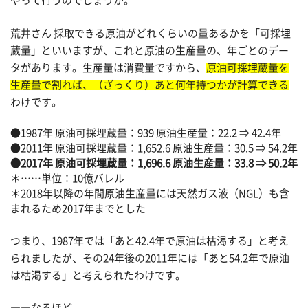
やって行うのでしょうか。
荒井さん 採取できる原油がどれくらいの量あるかを「可採埋
蔵量」といいますが、これと原油の生産量の、年ごとのデー
タがあります。生産量は消費量ですから、
原油可採埋蔵量を
生産量で割れば、（ざっくり）あと何年持つかが計算できる
わけです。
●1987年 原油可採埋蔵量：939 原油生産量：22.2 ⇒ 42.4年
●2011年 原油可採埋蔵量：1,652.6 原油生産量：30.5 ⇒ 54.2年
●2017年 原油可採埋蔵量：1,696.6 原油生産量：33.8 ⇒ 50.2年
＊……単位：10億バレル
＊2018年以降の年間原油生産量には天然ガス液（NGL）も含
まれるため2017年までとした
つまり、1987年では「あと42.4年で原油は枯渇する」と考え
られましたが、その24年後の2011年には「あと54.2年で原油
は枯渇する」と考えられたわけです。
――なるほど。