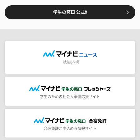
学生の窓口 公式X
学生のための社会人準備応援サイト
合宿免許が申込める情報サイト