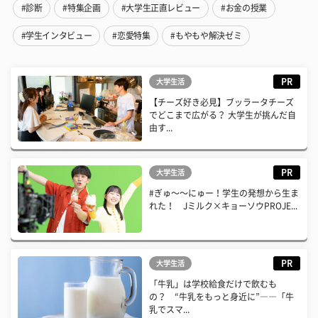
#診断
#特集企画
#大学生正直レビュー
#お金の授業
#学生インタビュー
#恋愛特集
#もやもや解決ゼミ
PR
大学生活
【チーズ好き必見】ブッラータチーズ
でどこまで広がる？ 大学生が挑んだ自
由す...
PR
大学生活
#ぎゅ〜〜にゅー！学生の発想から生ま
れた！ Jミルク×キョーソウPROJE...
PR
大学生活
「牛乳」は学校給食だけで飲むも
の？ “牛乳をもっと身近に”――「牛
乳でスマ...