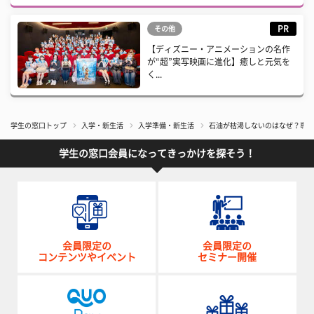
PR
その他
【ディズニー・アニメーションの名作
が“超”実写映画に進化】癒しと元気を
く...
学生の窓口トップ
入学・新生活
入学準備・新生活
石油が枯渇しないのはなぜ？専門
学生の窓口会員になってきっかけを探そう！
会員限定の
会員限定の
コンテンツやイベント
セミナー開催