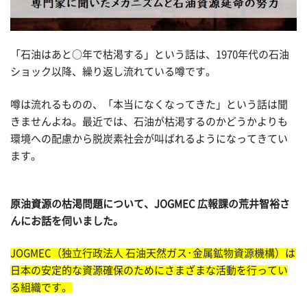
「石油はあと○年で枯渇する」という話は、1970年代の石油
ショック以降、繰り返し流れている噂です。
噂は流れるものの、「本当になくなってきた」という話は聞
きませんよね。最近では、石油が枯渇するのかどうかよりも
環境への配慮から脱炭素社会が叫ばれるようになってきてい
ます。
原油資源の枯渇問題について、JOGMEC 広報課の荒井智裕さ
んにお話を伺いました。
JOGMEC（独立行政法人 石油天然ガス･金属鉱物資源機構）は
日本の安定的な資源確保のためにさまざまな活動を行ってい
る組織です。