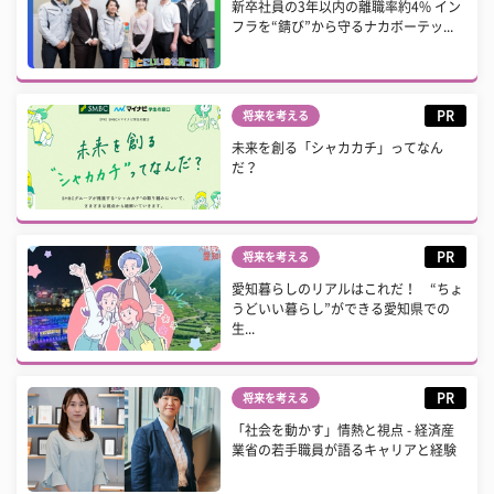
新卒社員の3年以内の離職率約4% イン
フラを“錆び”から守るナカボーテッ...
PR
将来を考える
未来を創る「シャカカチ」ってなん
だ？
PR
将来を考える
愛知暮らしのリアルはこれだ！ “ちょ
うどいい暮らし”ができる愛知県での
生...
PR
将来を考える
「社会を動かす」情熱と視点 - 経済産
業省の若手職員が語るキャリアと経験