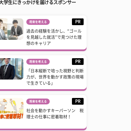
大学生にきっかけを届けるスポンサー
PR
将来を考える
過去の経験を活かし、“ゴール
を見越した就活”で見つけた理
想のキャリア
PR
将来を考える
「日本縦断で培った視野と判断
力が、世界を動かす政策の現場
で生きている」
PR
将来を考える
社会を動かすキーパーソン 税
理士の仕事に密着取材！