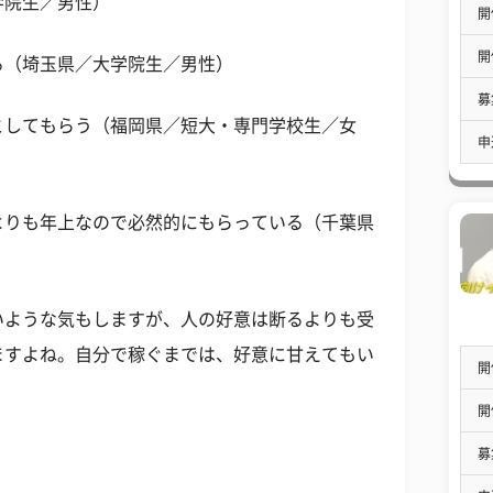
学院生／男性）
開
開
る（埼玉県／大学院生／男性）
募
としてもらう（福岡県／短大・専門学校生／女
申
よりも年上なので必然的にもらっている（千葉県
いような気もしますが、人の好意は断るよりも受
ますよね。自分で稼ぐまでは、好意に甘えてもい
開
開
募