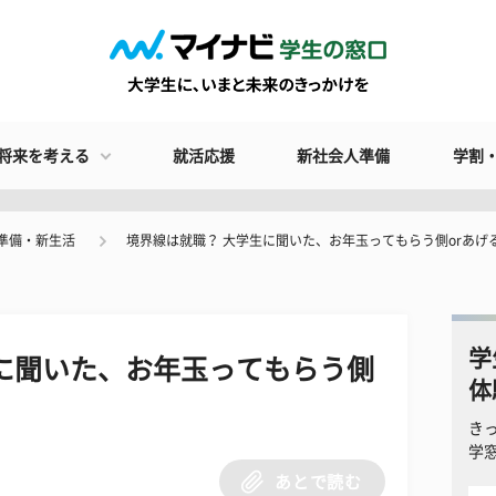
将来を考える
就活応援
新社会人準備
学割
準備・新生活
境界線は就職？ 大学生に聞いた、お年玉ってもらう側orあげ
学
に聞いた、お年玉ってもらう側
体
き
学
あとで読む