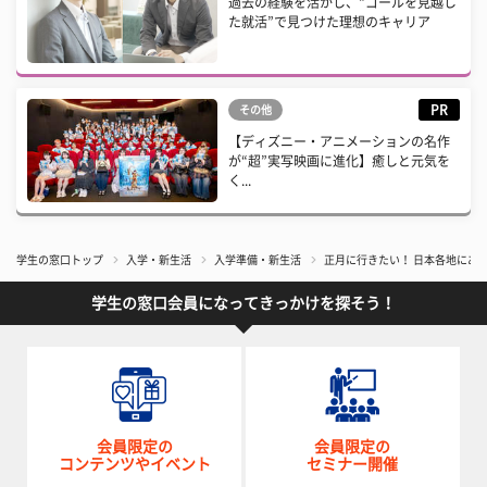
過去の経験を活かし、“ゴールを見越し
た就活”で見つけた理想のキャリア
PR
その他
【ディズニー・アニメーションの名作
が“超”実写映画に進化】癒しと元気を
く...
学生の窓口トップ
入学・新生活
入学準備・新生活
正月に行きたい！ 日本各地にあ
学生の窓口会員になってきっかけを探そう！
会員限定の
会員限定の
コンテンツやイベント
セミナー開催