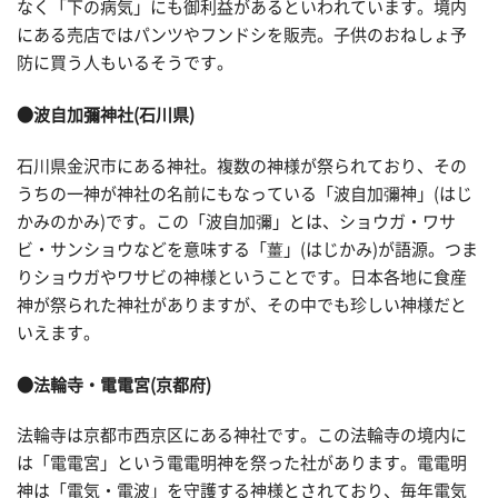
なく「下の病気」にも御利益があるといわれています。境内
にある売店ではパンツやフンドシを販売。子供のおねしょ予
防に買う人もいるそうです。
●波自加彌神社(石川県)
石川県金沢市にある神社。複数の神様が祭られており、その
うちの一神が神社の名前にもなっている「波自加彌神」(はじ
かみのかみ)です。この「波自加彌」とは、ショウガ・ワサ
ビ・サンショウなどを意味する「薑」(はじかみ)が語源。つま
りショウガやワサビの神様ということです。日本各地に食産
神が祭られた神社がありますが、その中でも珍しい神様だと
いえます。
●法輪寺・電電宮(京都府)
法輪寺は京都市西京区にある神社です。この法輪寺の境内に
は「電電宮」という電電明神を祭った社があります。電電明
神は「電気・電波」を守護する神様とされており、毎年電気