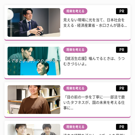
PR
将来を考える
見えない現場に光を当て、日本社会を
支える - 経済産業省・水口さんが語る...
PR
将来を考える
【就活生応援】噛んでるときは、うつ
むきづらいよ。
PR
将来を考える
「目の前の一歩を丁寧に──部活で磨
いたタフネスが、国の未来を考える仕
事に...
PR
将来を考える