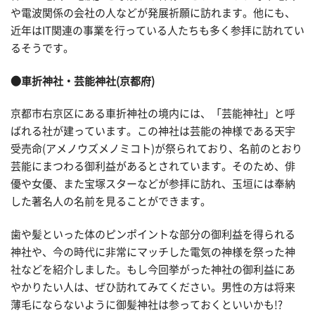
や電波関係の会社の人などが発展祈願に訪れます。他にも、
近年はIT関連の事業を行っている人たちも多く参拝に訪れてい
るそうです。
●車折神社・芸能神社(京都府)
京都市右京区にある車折神社の境内には、「芸能神社」と呼
ばれる社が建っています。この神社は芸能の神様である天宇
受売命(アメノウズメノミコト)が祭られており、名前のとおり
芸能にまつわる御利益があるとされています。そのため、俳
優や女優、また宝塚スターなどが参拝に訪れ、玉垣には奉納
した著名人の名前を見ることができます。
歯や髪といった体のピンポイントな部分の御利益を得られる
神社や、今の時代に非常にマッチした電気の神様を祭った神
社などを紹介しました。もし今回挙がった神社の御利益にあ
やかりたい人は、ぜひ訪れてみてください。男性の方は将来
薄毛にならないように御髪神社は参っておくといいかも!?