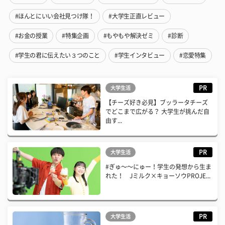
#ほんとにいい会社見つけ隊！
#大学生正直レビュー
#お金の授業
#特集企画
#もやもや解決ゼミ
#診断
#学生の君に伝えたい３つのこと
#学生インタビュー
#恋愛特集
PR
大学生活
【チーズ好き必見】ブッラータチーズ
でどこまで広がる？ 大学生が挑んだ自
由す...
PR
大学生活
#ぎゅ〜〜にゅー！学生の発想から生ま
れた！ Jミルク×キョーソウPROJE...
PR
大学生活