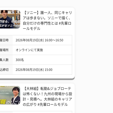
【ソニー】誰一人、同じキャリ
アは歩まない。ソニーで描く、
自分だけの専門性とは #先輩ロ
ールモデル
催日時
2026年08月19日(水) 16:00〜16:50
催場所
オンラインにて実施
集人数
300名
込締切
2026年08月19日(水) 15:00
【大林組】転勤&ジョブローテ
は怖くない！九州の現場から設
計・見積へ。大林組のキャリア
の広がり #先輩ロールモデル