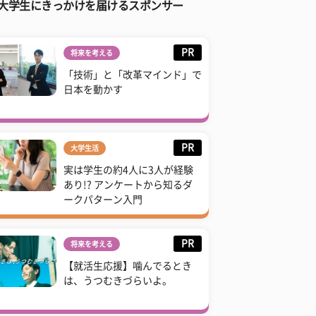
大学生にきっかけを届けるスポンサー
PR
将来を考える
「技術」と「改革マインド」で
日本を動かす
PR
大学生活
実は学生の約4人に3人が経験
あり!? アンケートから知るダ
ークパターン入門
PR
将来を考える
【就活生応援】噛んでるとき
は、うつむきづらいよ。