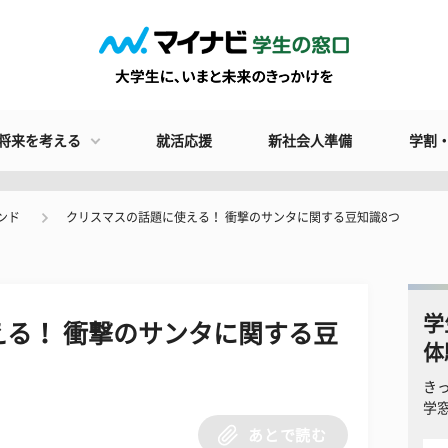
将来を考える
就活応援
新社会人準備
学割
ンド
クリスマスの話題に使える！ 衝撃のサンタに関する豆知識8つ
学
る！ 衝撃のサンタに関する豆
体
き
学
あとで読む