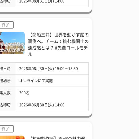
込締切
2026年08月31日(月) 14:00
終了
【商船三井】世界を動かす船の
裏側へ。チームで挑む機関士の
達成感とは？ #先輩ロールモデ
ル
催日時
2026年06月30日(火) 15:00〜15:50
催場所
オンラインにて実施
集人数
300名
込締切
2026年06月30日(火) 14:00
終了
【村田製作所】BtoBの魅力発