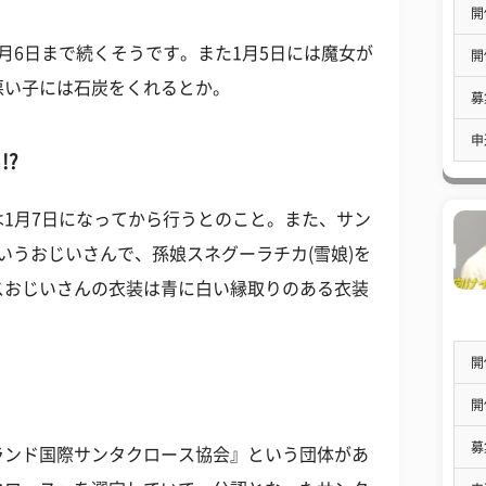
開
月6日まで続くそうです。また1月5日には魔女が
開
悪い子には石炭をくれるとか。
募
申
!?
1月7日になってから行うとのこと。また、サン
いうおじいさんで、孫娘スネグーラチカ(雪娘)を
スおじいさんの衣装は青に白い縁取りのある衣装
開
開
募
ランド国際サンタクロース協会』という団体があ