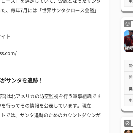
クロース」を選定していて、公認となったサンタ
申
また、毎年7月には「世界サンタクロース会議」
サイト
ss.com/
開
開
部がサンタを追跡！
募
令部)は北アメリカの防空監視を行う軍事組織です
申
跡を行ってその情報を公表しています。現在
』公式サイトでは、サンタ追跡のためのカウントダウンが