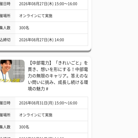
催日時
2026年08月27日(木) 15:00〜16:00
催場所
オンラインにて実施
集人数
300名
込締切
2026年08月27日(木) 14:00
【中部電力】「きれいごと」を
貫き、想いを形にする！中部電
力の無限のキャリア。答えのな
い問いに挑み、成長し続ける環
境の魅力 #
催日時
2026年08月31日(月) 15:00〜16:00
催場所
オンラインにて実施
集人数
300名