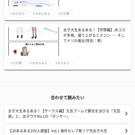
#あるある
#JDあるある
#大石蘭
女子大生あるある！【学祭編】JKコス
が多発、盛り上がるミスコン……そし
てナゾの美女(性別：男)
#大石蘭
#JDあるある
#あるある
合わせて読みたい
女子大生あるある！【サークル編】又吉ブームで脚光を浴びる「文芸
部」と、女子ウケNo.1の「ダンサー」
【JDあるある200人調査】Vol.1 海外セレブ風リア充女子大生