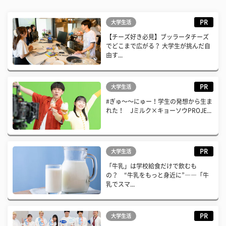
PR
大学生活
【チーズ好き必見】ブッラータチーズ
でどこまで広がる？ 大学生が挑んだ自
由す...
PR
大学生活
#ぎゅ〜〜にゅー！学生の発想から生ま
れた！ Jミルク×キョーソウPROJE...
PR
大学生活
「牛乳」は学校給食だけで飲むも
の？ “牛乳をもっと身近に”――「牛
乳でスマ...
PR
大学生活