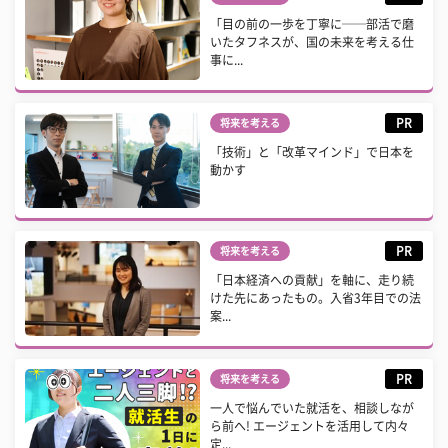
「目の前の一歩を丁寧に──部活で磨
いたタフネスが、国の未来を考える仕
事に...
PR
将来を考える
「技術」と「改革マインド」で日本を
動かす
PR
将来を考える
「日本経済への貢献」を軸に、走り続
けた先にあったもの。入省3年目での法
案...
PR
将来を考える
一人で悩んでいた就活を、相談しなが
ら前へ! エージェントを活用して内々
定...