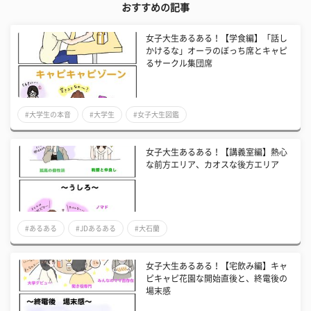
おすすめの記事
女子大生あるある！【学食編】「話し
かけるな」オーラのぼっち席とキャピ
るサークル集団席
#大学生の本音
#大学生
#女子大生図鑑
女子大生あるある！【講義室編】熱心
な前方エリア、カオスな後方エリア
#あるある
#JDあるある
#大石蘭
女子大生あるある！【宅飲み編】キャ
ピキャピ花園な開始直後と、終電後の
場末感