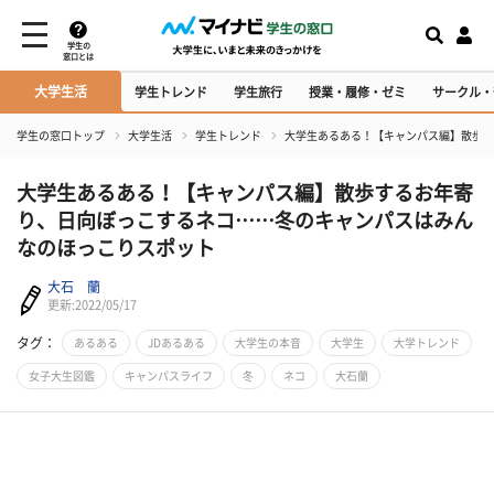
学生の
窓口とは
大学生活
学生トレンド
学生旅行
授業・履修・ゼミ
サークル・
学生の窓口トップ
大学生活
学生トレンド
大学生あるある！【キャンパス編】散歩す
大学生あるある！【キャンパス編】散歩するお年寄
り、日向ぼっこするネコ……冬のキャンパスはみん
なのほっこりスポット
大石 蘭
更新:2022/05/17
タグ：
あるある
JDあるある
大学生の本音
大学生
大学トレンド
女子大生図鑑
キャンパスライフ
冬
ネコ
大石蘭