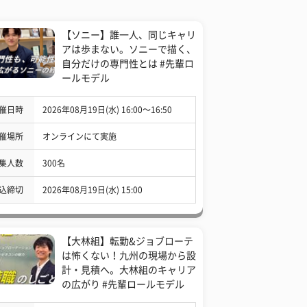
【ソニー】誰一人、同じキャリ
アは歩まない。ソニーで描く、
自分だけの専門性とは #先輩ロ
ールモデル
催日時
2026年08月19日(水) 16:00〜16:50
催場所
オンラインにて実施
集人数
300名
込締切
2026年08月19日(水) 15:00
【大林組】転勤&ジョブローテ
は怖くない！九州の現場から設
計・見積へ。大林組のキャリア
の広がり #先輩ロールモデル