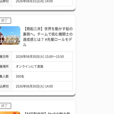
込締切
2026年08月31日(月) 14:00
終了
【商船三井】世界を動かす船の
裏側へ。チームで挑む機関士の
達成感とは？ #先輩ロールモデ
ル
催日時
2026年06月30日(火) 15:00〜15:50
催場所
オンラインにて実施
集人数
300名
込締切
2026年06月30日(火) 14:00
終了
【村田製作所】BtoBの魅力発