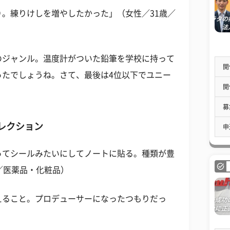
。練りけしを増やしたかった」（女性／31歳／
のジャンル。温度計がついた鉛筆を学校に持って
開
ったでしょうね。さて、最後は4位以下でユニー
開
募
レクション
申
ってシールみたいにしてノートに貼る。種類が豊
／医薬品・化粧品）
えること。プロデューサーになったつもりだっ