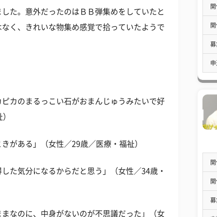
開
ました。意外だったのはＢＢ弾集めをしていたと
開
はなく、きれいな物集め感覚で拾っていたようで
募
申
カピカのまるっこい石がおまんじゅうみたいで好
祉）
きがある」（女性／29歳／医療・福祉）
開
した気分になるからだと思う」（女性／34歳・
開
募
ままなのに、中身がないのが不思議だった」（女