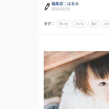
編集部：はまみ
2015/12/14
タグ：
思い出
子ども
親子
お