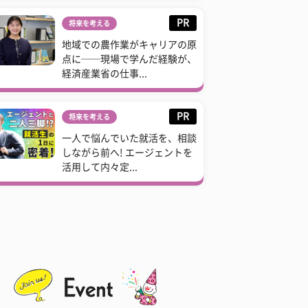
PR
将来を考える
地域での農作業がキャリアの原
点に──現場で学んだ経験が、
経済産業省の仕事...
PR
将来を考える
一人で悩んでいた就活を、相談
しながら前へ! エージェントを
活用して内々定...