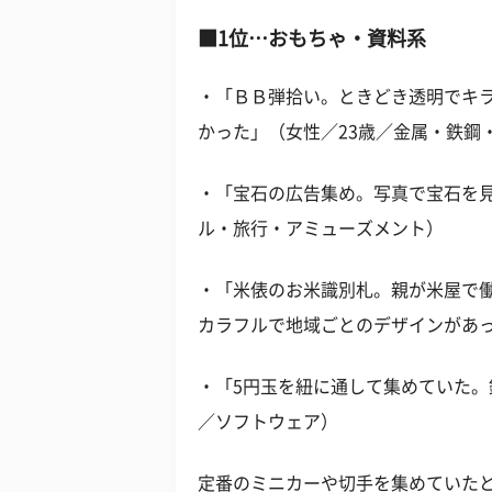
■1位…おもちゃ・資料系
・「ＢＢ弾拾い。ときどき透明でキ
かった」（女性／23歳／金属・鉄鋼
・「宝石の広告集め。写真で宝石を見
ル・旅行・アミューズメント）
・「米俵のお米識別札。親が米屋で
カラフルで地域ごとのデザインがあっ
・「5円玉を紐に通して集めていた。
／ソフトウェア）
定番のミニカーや切手を集めていた