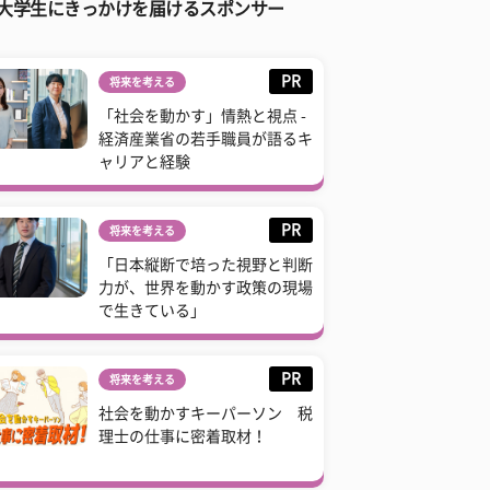
大学生にきっかけを届けるスポンサー
PR
将来を考える
「社会を動かす」情熱と視点 -
経済産業省の若手職員が語るキ
ャリアと経験
PR
将来を考える
「日本縦断で培った視野と判断
力が、世界を動かす政策の現場
で生きている」
PR
将来を考える
社会を動かすキーパーソン 税
理士の仕事に密着取材！