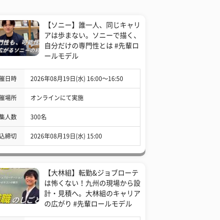
【ソニー】誰一人、同じキャリ
アは歩まない。ソニーで描く、
自分だけの専門性とは #先輩ロ
ールモデル
催日時
2026年08月19日(水) 16:00〜16:50
催場所
オンラインにて実施
集人数
300名
込締切
2026年08月19日(水) 15:00
【大林組】転勤&ジョブローテ
は怖くない！九州の現場から設
計・見積へ。大林組のキャリア
の広がり #先輩ロールモデル