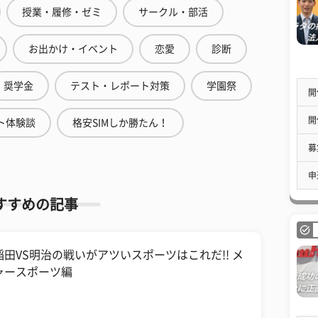
授業・履修・ゼミ
サークル・部活
お出かけ・イベント
恋愛
診断
奨学金
テスト・レポート対策
学園祭
開
開
ト体験談
格安SIMしか勝たん！
募
申
すすめの記事
稲田VS明治の戦いがアツいスポーツはこれだ!! メ
ャースポーツ編