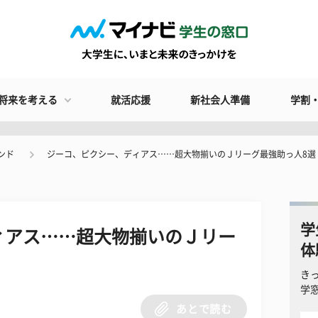
将来を考える
就活応援
新社会人準備
学割
ンド
ジーコ、ピクシー、ディアス……超大物揃いのＪリーグ最強助っ人8選
学
ィアス……超大物揃いのＪリー
体
き
学
あとで読む