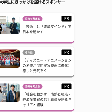
大学生にきっかけを届けるスポンサー
PR
将来を考える
「技術」と「改革マインド」で
日本を動かす
PR
その他
【ディズニー・アニメーション
の名作が“超”実写映画に進化】
癒しと元気をく...
PR
将来を考える
「社会を動かす」情熱と視点 -
経済産業省の若手職員が語るキ
ャリアと経験