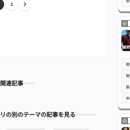
申
2
開
開
関連記事
募
申
リの別のテーマの記事を見る