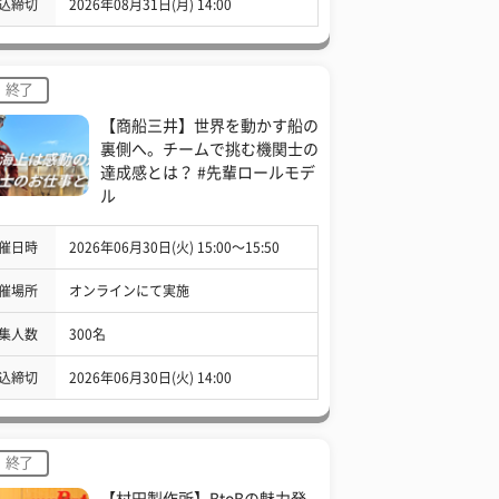
込締切
2026年08月31日(月) 14:00
終了
【商船三井】世界を動かす船の
裏側へ。チームで挑む機関士の
達成感とは？ #先輩ロールモデ
ル
催日時
2026年06月30日(火) 15:00〜15:50
催場所
オンラインにて実施
集人数
300名
込締切
2026年06月30日(火) 14:00
終了
【村田製作所】BtoBの魅力発