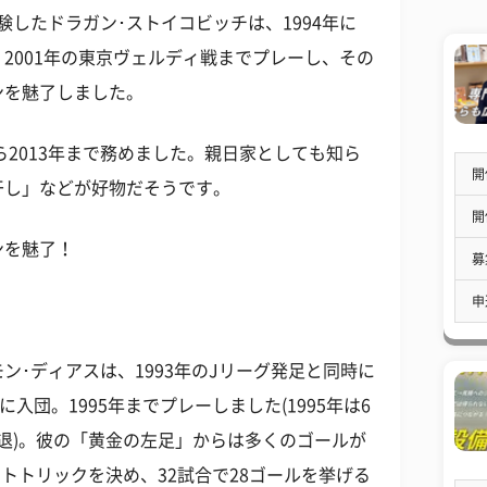
験したドラガン･ストイコビッチは、1994年に
2001年の東京ヴェルディ戦までプレーし、その
ンを魅了しました。
ら2013年まで務めました。親日家としても知ら
開
干し」などが好物だそうです。
開
ンを魅了！
募
申
ン･ディアスは、1993年のJリーグ発足と同時に
に入団。1995年までプレーしました(1995年は6
退)。彼の「黄金の左足」からは多くのゴールが
ットトリックを決め、32試合で28ゴールを挙げる