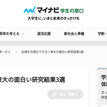
将来を考える
就活応援
新社会人準備
学割
修・ゼミ
記憶を可視化できる!? 東大の面白い研究結果3選
学
 東大の面白い研究結果3選
体
き
あとで読む
学