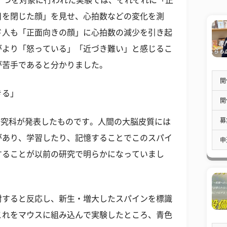
ずつを対象に行われた実験では、それぞれに「正
目を閉じた顔」を見せ、心拍数などの変化を測
ド人も「正面向きの顔」に心拍数の減少を引き起
がより「怒っている」「近づき難い」と感じるこ
が苦手であると分かりました。
開
きる」
開
募
系研究科が発表したものです。人間の大脳皮質には
があり、学習したり、記憶することでこのスパイ
申
することが以前の研究で明らかになっていまし
射すると反応し、新生・増大したスパインを標識
これをマウスに組み込んで実験したところ、青色