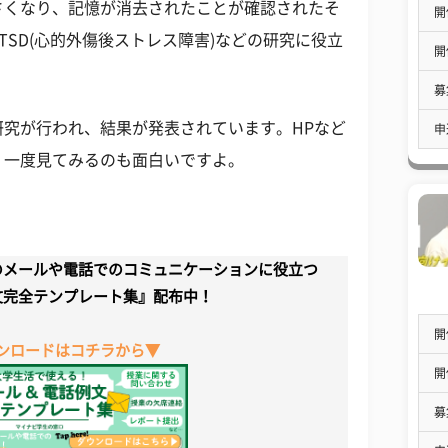
さくなり、記憶が消去されたことが確認されたそ
開
TSD(心的外傷後ストレス障害)などの研究に役立
開
募
究が行われ、結果が発表されています。HPなど
申
、一度見てみるのも面白いですよ。
のメールや電話でのコミュニケーションに役立つ
文完全テンプレート集』配布中！
開
ンロードはコチラから▼
開
募