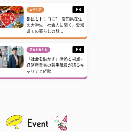
PR
大学生活
都民もトリコに⁉ 愛知県在住
の大学生・社会人に聞く、愛知
県での暮らしの魅...
PR
将来を考える
「社会を動かす」情熱と視点 -
経済産業省の若手職員が語るキ
ャリアと経験