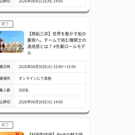
込締切
2026年08月31日(月) 14:00
終了
【商船三井】世界を動かす船の
裏側へ。チームで挑む機関士の
達成感とは？ #先輩ロールモデ
ル
催日時
2026年06月30日(火) 15:00〜15:50
催場所
オンラインにて実施
集人数
300名
込締切
2026年06月30日(火) 14:00
終了
【村田製作所】BtoBの魅力発