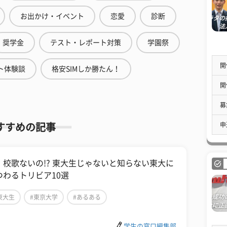
お出かけ・イベント
恋愛
診断
奨学金
テスト・レポート対策
学園祭
開
ト体験談
格安SIMしか勝たん！
開
募
申
すすめの記事
、校歌ないの!? 東大生じゃないと知らない東大に
つわるトリビア10選
東大生
#東京大学
#あるある
学生の窓口編集部