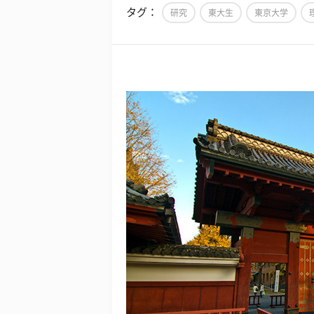
タグ：
研究
東大生
東京大学