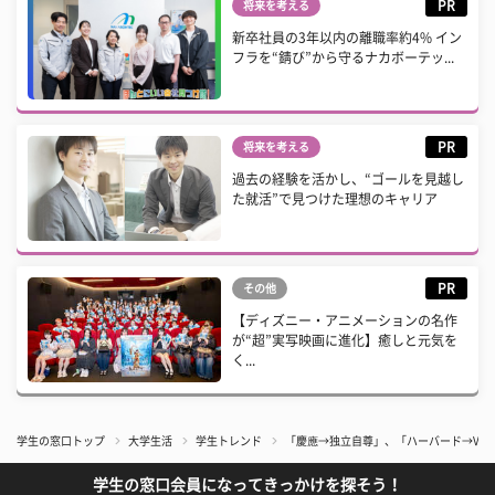
PR
将来を考える
新卒社員の3年以内の離職率約4% イン
フラを“錆び”から守るナカボーテッ...
PR
将来を考える
過去の経験を活かし、“ゴールを見越し
た就活”で見つけた理想のキャリア
PR
その他
【ディズニー・アニメーションの名作
が“超”実写映画に進化】癒しと元気を
く...
学生の窓口トップ
大学生活
学生トレンド
「慶應→独立自尊」、「ハーバード→Ver
学生の窓口会員になってきっかけを探そう！