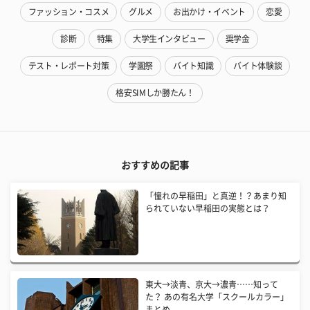
ファッション・コスメ
グルメ
お出かけ・イベント
恋愛
診断
特集
大学生インタビュー
奨学金
テスト・レポート対策
学園祭
バイト知識
バイト体験談
格安SIMしか勝たん！
おすすめの記事
「憧れの早稲田」と真逆！？あまり知
られていない早稲田の実態とは？
東大→淡青、京大→濃青……知って
た？ あの有名大学「スクールカラー」
まとめ