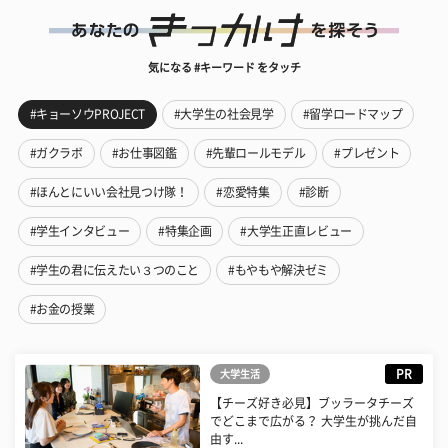
気になる #キーワード をタッチ
#キョーソウPROJECT
#大学生の社会見学
#留学ロードマップ
#ガクラボ
#お仕事図鑑
#先輩ロールモデル
#プレゼント
#ほんとにいい会社見つけ隊！
#恋愛特集
#診断
#学生インタビュー
#特集企画
#大学生正直レビュー
#学生の君に伝えたい３つのこと
#もやもや解決ゼミ
#お金の授業
PR
大学生活
【チーズ好き必見】ブッラータチーズ
でどこまで広がる？ 大学生が挑んだ自
由す...