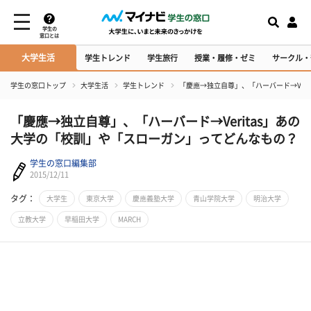
学生の
窓口とは
大学生活
学生トレンド
学生旅行
授業・履修・ゼミ
サークル・
学生の窓口トップ
大学生活
学生トレンド
「慶應→独立自尊」、「ハーバード→Ver
「慶應→独立自尊」、「ハーバード→Veritas」あの
大学の「校訓」や「スローガン」ってどんなもの？
学生の窓口編集部
2015/12/11
タグ：
大学生
東京大学
慶應義塾大学
青山学院大学
明治大学
立教大学
早稲田大学
MARCH