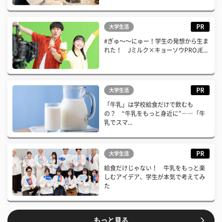
PR
大学生活
#ぎゅ〜〜にゅー！学生の発想から生ま
れた！ Jミルク×キョーソウPROJE...
PR
大学生活
「牛乳」は学校給食だけで飲むも
の？ “牛乳をもっと身近に”――「牛
乳でスマ...
PR
大学生活
給食だけじゃない！ 牛乳をもっと楽
しむアイデア、学生が本気で考えてみ
た
もっと見る